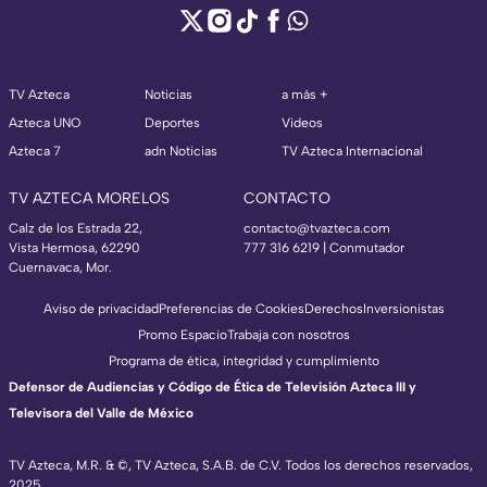
TV Azteca
Noticias
a más +
Azteca UNO
Deportes
Videos
Azteca 7
adn Noticias
TV Azteca Internacional
TV AZTECA MORELOS
CONTACTO
Calz de los Estrada 22,
contacto@tvazteca.com
Vista Hermosa, 62290
777 316 6219 | Conmutador
Cuernavaca, Mor.
Aviso de privacidad
Preferencias de Cookies
Derechos
Inversionistas
Promo Espacio
Trabaja con nosotros
Programa de ética, integridad y cumplimiento
Defensor de Audiencias y Código de Ética de Televisión Azteca III y
Televisora del Valle de México
TV Azteca, M.R. & ©, TV Azteca, S.A.B. de C.V. Todos los derechos reservados,
2025.