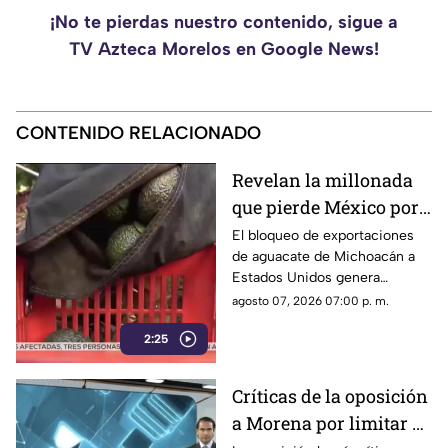
¡No te pierdas nuestro contenido, sigue a
TV Azteca Morelos en Google News!
CONTENIDO RELACIONADO
Revelan la millonada
que pierde México por
el bloqueo de Estados
El bloqueo de exportaciones
de aguacate de Michoacán a
Unidos al aguacate de
Estados Unidos genera
Michoacán
pérdidas millonarias.
agosto 07, 2026 07:00 p. m.
2:25
Críticas de la oposición
a Morena por limitar el