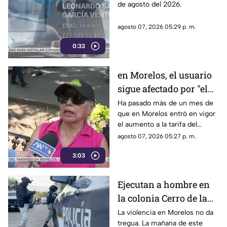
de agosto del 2026.
Cuernavaca
agosto 07, 2026 05:29 p. m.
0:33
en Morelos, el usuario
sigue afectado por "el
tarifazo"
Ha pasado más de un mes de
que en Morelos entró en vigor
el aumento a la tarifa del
transporte público. Un mes,
agosto 07, 2026 05:27 p. m.
desde que la economía de los
3:03
morelenses se vio afectada y
los ciudadanos denunciaran su
incorfomidad por el mal trato
Ejecutan a hombre en
al interior de las unidades.
la colonia Cerro de la
Corona
La violencia en Morelos no da
tregua. La mañana de este