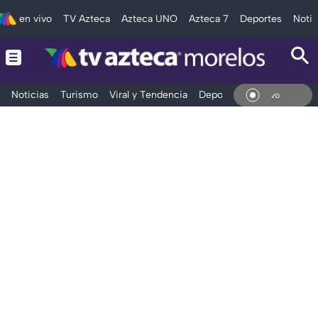
en vivo
TV Azteca
Azteca UNO
Azteca 7
Deportes
Notic
Noticias
Turismo
Viral y Tendencia
Deportes
Espectáculos
En V