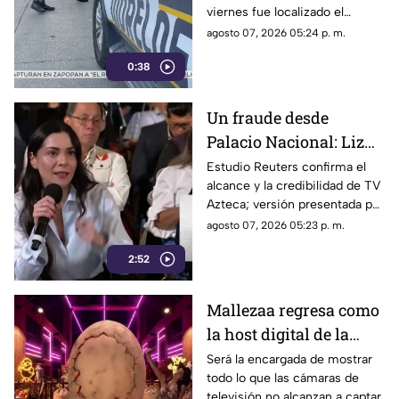
viernes fue localizado el
cuerpo de un hombre con
agosto 07, 2026 05:24 p. m.
impactos de arma de fuego
0:38
sobre la calle alianza nacional,
en la colonia cerro de la
corona, en Jiutepec.
Un fraude desde
Palacio Nacional: Liz
Vilchis intentó
Estudio Reuters confirma el
alcance y la credibilidad de TV
desvirtuar estudio de
Azteca; versión presentada por
Reuters sobre la
Liz Vilchis fue cuestionada al
agosto 07, 2026 05:23 p. m.
credibilidad de TV
contrastarla con el informe.
Azteca
2:52
Mallezaa regresa como
la host digital de la
segunda temporada de
Será la encargada de mostrar
todo lo que las cámaras de
La Granja VIP
televisión no alcanzan a captar.