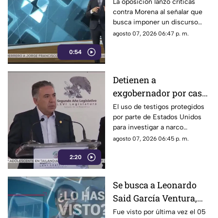
debate político
La oposición lanzó críticas
contra Morena al señalar que
busca imponer un discurso
único y limitar las voces que
agosto 07, 2026 06:47 p. m.
cuestionan a personajes
0:54
señalados por presuntos
vínculos con la narcopolítica de
la 4T.
Detienen a
exgobernador por caso
Ayotzinapa y desaforan
El uso de testigos protegidos
por parte de Estados Unidos
a alcaldes
para investigar a narco
políticos ha sido cuestionado
agosto 07, 2026 06:45 p. m.
por la 4T. Sin embargo, este
2:20
método también ha colocado
bajo la lupa a funcionarios y
gobernadores de morena,
Se busca a Leonardo
entre ellos Rubén Rocha y
Said García Ventura,
Enrique Inzunza.
desaparecido en
Fue visto por última vez el 05