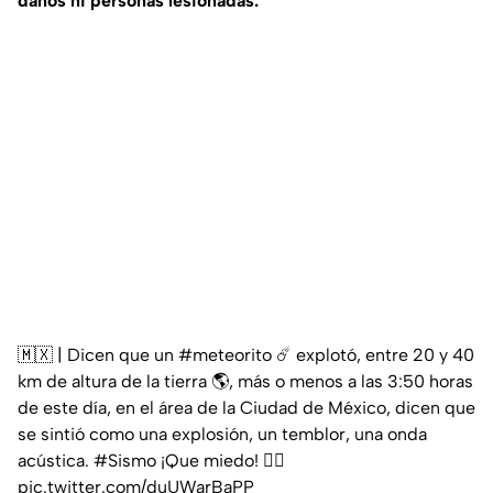
daños ni personas lesionadas.
🇲🇽 | Dicen que un
#meteorito
☄️ explotó, entre 20 y 40
km de altura de la tierra 🌎, más o menos a las 3:50 horas
de este día, en el área de la Ciudad de México, dicen que
se sintió como una explosión, un temblor, una onda
acústica.
#Sismo
¡Que miedo! 😵‍💫
pic.twitter.com/duUWarBaPP