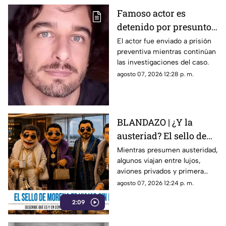
Famoso actor es
detenido por presunto
abuso de un niño;
El actor fue enviado a prisión
preventiva mientras continúan
aseguró que lo
las investigaciones del caso.
confundió con su novia
agosto 07, 2026 12:28 p. m.
BLANDAZO | ¿Y la
austeriad? El sello de
Morena es viajar sin
Mientras presumen austeridad,
algunos viajan entre lujos,
pena
aviones privados y primera
clase. Al parecer ya se abrieron
agosto 07, 2026 12:24 p. m.
las puertas de “4T Travel”,
2:09
donde volar sin pena parece
ser el sello de la casa.