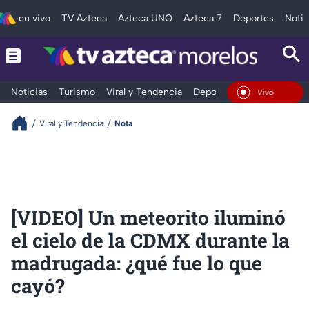
en vivo
TV Azteca
Azteca UNO
Azteca 7
Deportes
Notic
Noticias
Turismo
Viral y Tendencia
Deportes
Espectáculos
En Vivo
Viral y Tendencia
Nota
[VIDEO] Un meteorito iluminó
el cielo de la CDMX durante la
madrugada: ¿qué fue lo que
cayó?