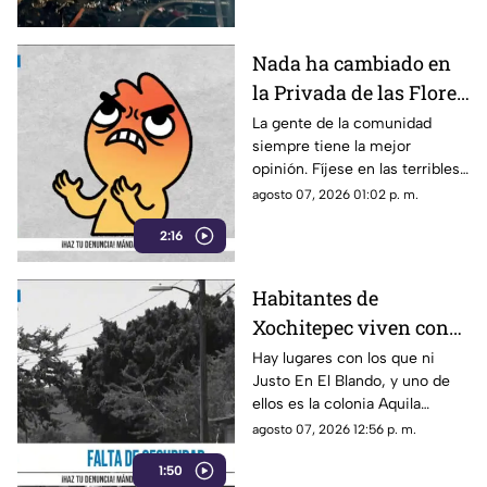
Nada ha cambiado en
la Privada de las Flores
de Tepoztlán,
La gente de la comunidad
siempre tiene la mejor
ciudadanos viven sin
opinión. Fíjese en las terribles
pavimento ni drenaje
condiciones en las que viven
agosto 07, 2026 01:02 p. m.
los vecinos de esta comunidad
2:16
de Tepoztlán.
Habitantes de
Xochitepec viven con
miedo ante la falta de
Hay lugares con los que ni
Justo En El Blando, y uno de
alumbrado público
ellos es la colonia Aquila
Tercera Sección de
agosto 07, 2026 12:56 p. m.
Xochitepec.
1:50