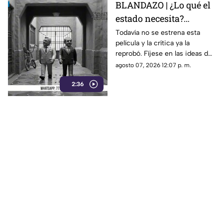
BLANDAZO | ¿Lo qué el
estado necesita?
Gobierno de Morelos
Todavía no se estrena esta
película y la crítica ya la
anuncia fideicomiso
reprobó. Fíjese en las ideas de
cinematográfico
Margarita González Saravia
agosto 07, 2026 12:07 p. m.
para el Morelos sin control y
2:36
desgobierno.