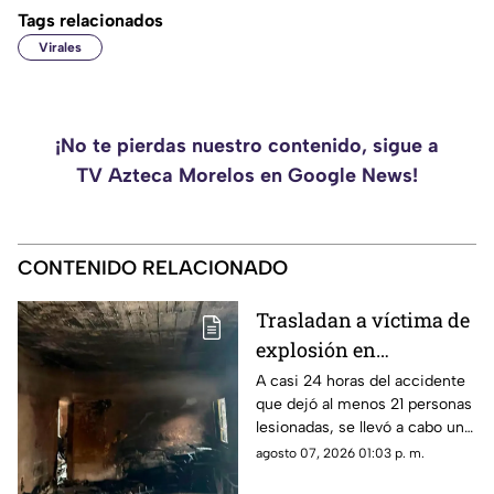
Tags relacionados
Virales
¡No te pierdas nuestro contenido, sigue a
TV Azteca Morelos en Google News!
CONTENIDO RELACIONADO
Trasladan a víctima de
explosión en
Cuernavaca a hospital
A casi 24 horas del accidente
que dejó al menos 21 personas
especializado
lesionadas, se llevó a cabo un
traslado aéreo de una de las
agosto 07, 2026 01:03 p. m.
víctimas.