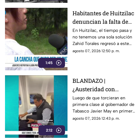
Habitantes de Huitzilac
denuncian la falta de
atención de la cancha
En Huitzilac, el tiempo pasa y
no tenemos una sola solución
deportiva del Barrio de
Zahid Torales regresó a este
Gualupita
frío municipio, con baches por
agosto 07, 2026 12:50 p. m.
todos lados
1:45
BLANDAZO |
¿Austeridad con
asiento preferente?
Luego de que torcieran en
primera clase al gobernador de
Captan a gobernador de
Tabasco Javier May en primera
Tabasco Javier May en
clase, le jalaron las orejas pero
agosto 07, 2026 12:43 p. m.
primera clase
desde su propia casa.
2:12