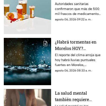
más de 500 mil frascos
Autoridades sanitarias
confirmaron que más de 500
de medicamento para
mil frascos de medicamento
la presión arterial que
para la hipertensión fuero
agosto 06, 2026 09:22 a. m.
podría desarrollar
retirados del mercado por
cáncer
aumentar el riesgo de padecer
cáncer.
¿Habrá tormentas en
Morelos HOY?
Pronostican lluvias
El reporte del clima arroja que
hoy habrá lluvias puntuales
puntuales fuertes con
fuertes en Morelos,
descargas eléctricas en
acompañadas de actividad
agosto 06, 2026 08:33 a. m.
estos municipios
eléctrica y posible caída de
granizo.
La salud mental
también requiere
atención