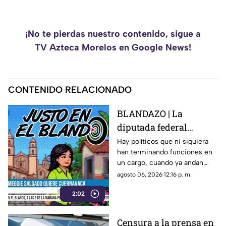
¡No te pierdas nuestro contenido, sigue a
TV Azteca Morelos en Google News!
CONTENIDO RELACIONADO
BLANDAZO | La
diputada federal
Meggie Salgado ya
Hay políticos que ni siquiera
han terminando funciones en
anda en modo
un cargo, cuando ya andan
precampaña en
pensando en brincar al otro.
agosto 06, 2026 12:16 p. m.
Cuernavaca
Ese es el caso de Meggie
2:02
Salgado, la legisladora que
ahora quiere ser alcaldesa.
Censura a la prensa en