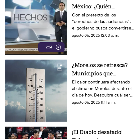
México: ¿Quién
sancionará las
Con el pretexto de los
“derechos de las audiencias”,
mentiras oficiales del
el gobierno busca convertirse
gobierno?
en el árbitro supremo de la
agosto 06, 2026 12:03 p. m.
verdad. No te pierdas el
2:51
análisis en Casilla 27.
¿Morelos se refresca?
Municipios que
presentarán
El calor continuará afectando
al clima en Morelos durante el
disminución en su
día de hoy. Descubre cuál será
temperatura máxima
la temperatura máxima hoy
agosto 06, 2026 11:11 a. m.
HOY
jueves 6 de agosto de 2026.
¡El Diablo desatado!