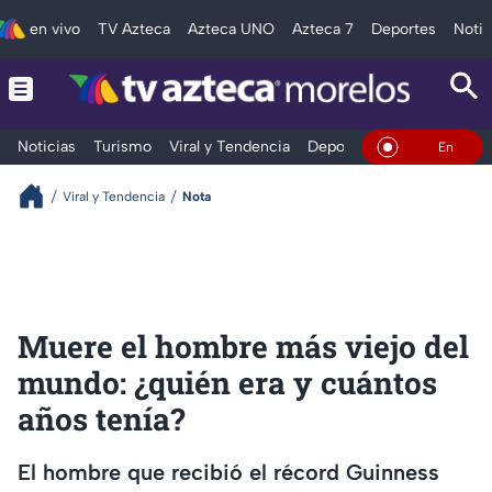
en vivo
TV Azteca
Azteca UNO
Azteca 7
Deportes
Notic
Noticias
Turismo
Viral y Tendencia
Deportes
Espectáculos
En Vivo
Viral y Tendencia
Nota
Muere el hombre más viejo del
mundo: ¿quién era y cuántos
años tenía?
El hombre que recibió el récord Guinness