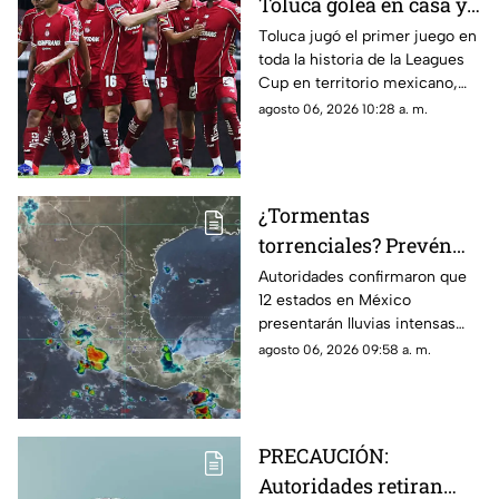
Toluca golea en casa y
Chivas pierde en
Toluca jugó el primer juego en
toda la historia de la Leagues
penales en la Jornada 1
Cup en territorio mexicano,
de la Leagues Cup 2026
donde ganó contra Seattle
agosto 06, 2026 10:28 a. m.
Sounders 3 por 0.
¿Tormentas
torrenciales? Prevén
lluvias intensas en 12
Autoridades confirmaron que
12 estados en México
estados de México HOY;
presentarán lluvias intensas
Morelos se encuentra
hoy jueves 6 de agosto de
agosto 06, 2026 09:58 a. m.
en la lista
2026. Morelos se encuentra en
la lista de entidades afectadas.
PRECAUCIÓN:
Autoridades retiran