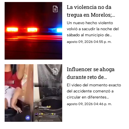
La violencia no da
tregua en Morelos;
ejecutan a un hombre
Un nuevo hecho violento
volvió a sacudir la noche del
en Jiutepec
sábado al municipio de
Jiutepec.
agosto 09, 2026 04:55 p. m.
Influencer se ahoga
durante reto de
transmisión en vivo;
El video del momento exacto
del accidente comenzó a
esto se sabe del caso
circular en diferentes
(+VIDEO)
plataformas digitales.
agosto 09, 2026 04:46 p. m.