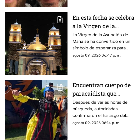
En esta fecha se celebra
a la Virgen de la
Asunción de María en
La Virgen de la Asunción de
María se ha convertido en un
Morelos
símbolo de esperanza para
miles de creyentes.
agosto 09, 2026 06:47 p. m.
Encuentran cuerpo de
paracaidista que
desapareció durante
Después de varias horas de
búsqueda, autoridades
actividad en Puente de
confirmaron el hallazgo del
Ixtla
deportista en la zona sur de
agosto 09, 2026 06:14 p. m.
Morelos.