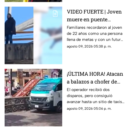
VIDEO FUERTE | Joven
muere en puente
vehicular; pidió a su
Familiares recordaron al joven
de 22 años como una persona
mamá que cuidara de
llena de metas y con un futuro
su gatito
prometedor.
agosto 09, 2026 05:38 p. m.
¡ÚLTIMA HORA! Atacan
a balazos a chofer de
Ruta 13 en Oaxtepec
El operador recibió dos
disparos, pero consiguió
avanzar hasta un sitio de taxis
donde solicitó ayuda.
agosto 09, 2026 05:06 p. m.