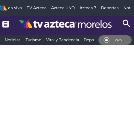
en vivo
TV Azteca
Azteca UNO
Azteca 7
Deportes
Notic
Noticias
Turismo
Viral y Tendencia
Deportes
Espectáculos
En Vivo