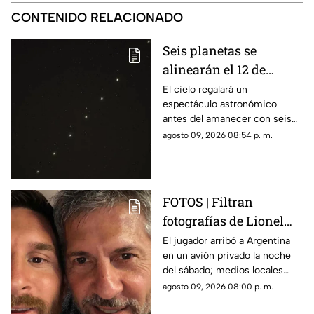
CONTENIDO RELACIONADO
Seis planetas se
alinearán el 12 de
agosto: así podrás
El cielo regalará un
espectáculo astronómico
observar el fenómeno
antes del amanecer con seis
desde Morelos
planetas visibles desde
agosto 09, 2026 08:54 p. m.
distintos puntos de México,
incluida la entidad morelense.
FOTOS | Filtran
fotografías de Lionel
Messi y su familia en el
El jugador arribó a Argentina
en un avión privado la noche
funeral de su papá
del sábado; medios locales
captaron su llegada.
agosto 09, 2026 08:00 p. m.