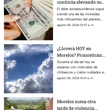
continúa elevando su
valor! Descubre cuánto
El dólar estadounidense sigue
siendo una de las monedas
cuesta el dólar en
más influyentes del planeta.
Morelos HOY
Este es el precio que tiene en
agosto 08, 2026 10:57 a. m.
Morelos hoy sábado 8 de
agosto de 2026.
¿Lloverá HOY en
Morelos? Pronostican
tardes nubladas con
Durante el día de hoy se
esperan con intervalos de
chubascos en estos
chibascos y cielos nublados en
municipios
diferentes municipios de
agosto 08, 2026 10:41 a. m.
Morelos. Este es el reporte del
clima del sábado 8 de agosto
de 2026.
Morelos suma otra
tarde de violencia;