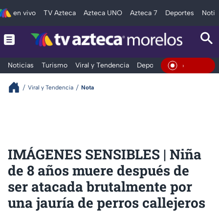
en vivo
TV Azteca
Azteca UNO
Azteca 7
Deportes
Notic
Noticias
Turismo
Viral y Tendencia
Deportes
Espectáculos
En Vivo
Viral y Tendencia
Nota
IMÁGENES SENSIBLES | Niña
de 8 años muere después de
ser atacada brutalmente por
una jauría de perros callejeros