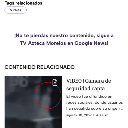
Tags relacionados
Virales
¡No te pierdas nuestro contenido, sigue a
TV Azteca Morelos en Google News!
CONTENIDO RELACIONADO
VIDEO | Cámara de
seguridad capta
IMPACTANTE
El video fue difundido en
redes sociales, donde usuarios
APARICIÓN fantasmal
han debatido sobre su origen y
en estacionamiento de
veracidad.
agosto 08, 2026 11:40 a. m.
residencial