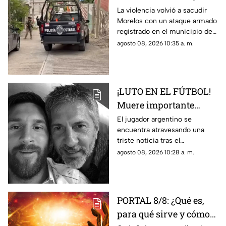
ejecutan a un hombre
La violencia volvió a sacudir
Morelos con un ataque armado
en Jojutla
registrado en el municipio de
Jojutla.
agosto 08, 2026 10:35 a. m.
¡LUTO EN EL FÚTBOL!
Muere importante
figura de la familia
El jugador argentino se
encuentra atravesando una
MESSI; así dieron a
triste noticia tras el
conocer la noticia
fallecimiento de su padre.
agosto 08, 2026 10:28 a. m.
PORTAL 8/8: ¿Qué es,
para qué sirve y cómo