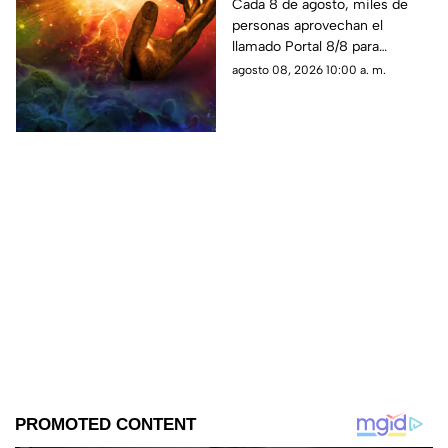
manifestar
Cada 8 de agosto, miles de
personas aprovechan el
correctamente?
llamado Portal 8/8 para
reflexionar, pedir y establecer
agosto 08, 2026 10:00 a. m.
nuevas metas.