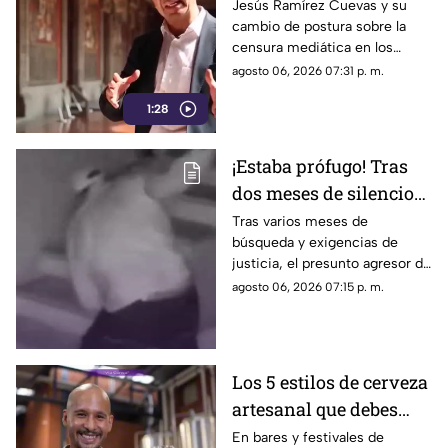
Censura a los Medios
Jesús Ramírez Cuevas y su
cambio de postura sobre la
de Comunicación
censura mediática en los
medios de comunicación.
agosto 06, 2026 07:31 p. m.
1:28
¡Estaba prófugo! Tras
dos meses de silencio
detuvieron a Jorge "N",
Tras varios meses de
búsqueda y exigencias de
agresor de Paula
justicia, el presunto agresor de
Paula Fajardo fue localizado y
agosto 06, 2026 07:15 p. m.
detenido en el estado de
Guerrero.
Los 5 estilos de cerveza
artesanal que debes
conocer
En bares y festivales de