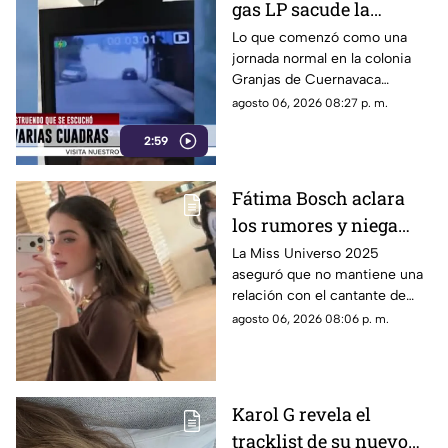
gas LP sacude la
colonia Las Granjas
Lo que comenzó como una
jornada normal en la colonia
Granjas de Cuernavaca
terminó en una movilización
agosto 06, 2026 08:27 p. m.
de emergencia.
2:59
Fátima Bosch aclara
los rumores y niega
tener un romance con
La Miss Universo 2025
aseguró que no mantiene una
Natanael Cano
relación con el cantante de
corridos tumbados.
agosto 06, 2026 08:06 p. m.
Karol G revela el
tracklist de su nuevo