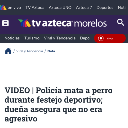
en vivo
TV Azteca
Azteca UNO
Azteca 7
Deportes
Notic
Noticias
Turismo
Viral y Tendencia
Deportes
Espectáculos
En Vivo
Viral y Tendencia
Nota
VIDEO | Policía mata a perro
durante festejo deportivo;
dueña asegura que no era
agresivo