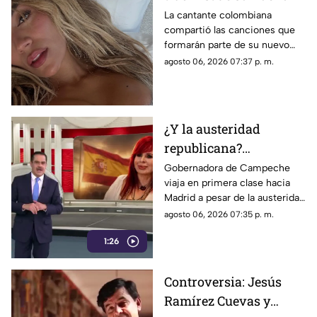
álbum antes de su
La cantante colombiana
compartió las canciones que
lanzamiento; esta es la
formarán parte de su nuevo
lista completa
material de estudio,
agosto 06, 2026 07:37 p. m.
sorprendiendo con
colaboraciones
internacionales.
¿Y la austeridad
republicana?
Gobernadora Layda
Gobernadora de Campeche
viaja en primera clase hacia
Sansores viaja en
Madrid a pesar de la austeridad
primera clase hacia
republicana.
agosto 06, 2026 07:35 p. m.
Madrid
1:26
Controversia: Jesús
Ramírez Cuevas y