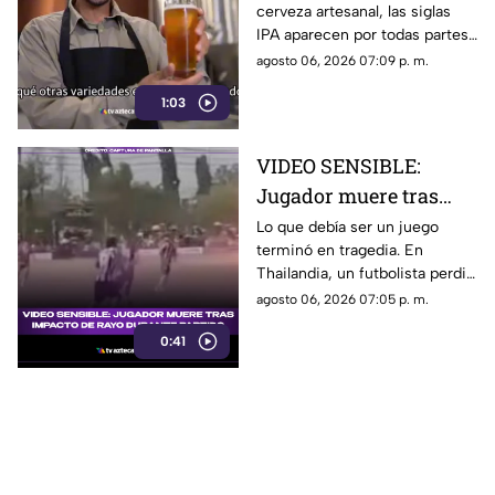
cerveza artesanal, las siglas
IPA aparecen por todas partes.
Pero, ¿qué significa realmente
agosto 06, 2026 07:09 p. m.
y qué otras variedades existen
1:03
en el mundo?
VIDEO SENSIBLE:
Jugador muere tras
impacto de rayo
Lo que debía ser un juego
terminó en tragedia. En
durante partido
Thailandia, un futbolista perdió
la vida al ser alcanzado por un
agosto 06, 2026 07:05 p. m.
rayo en pleno partido
0:41