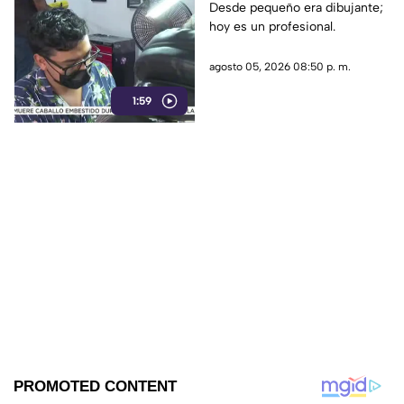
desde la creatividad
Desde pequeño era dibujante;
hoy es un profesional.
agosto 05, 2026 08:50 p. m.
1:59