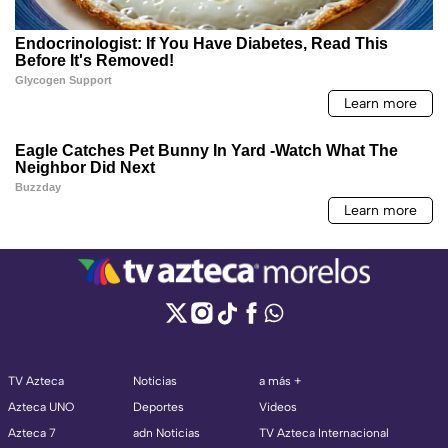
TV Azteca
Noticias
a más +
Azteca UNO
Deportes
Videos
Azteca 7
adn Noticias
TV Azteca Internacional