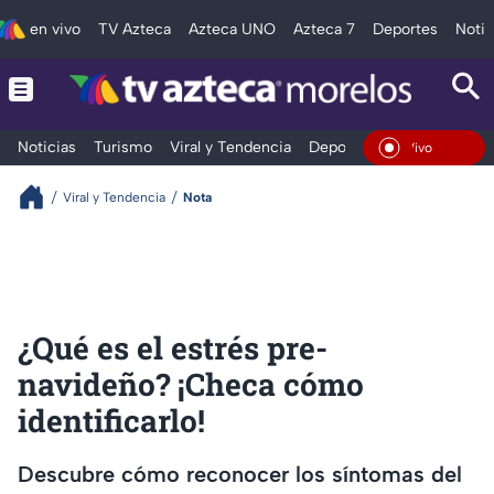
en vivo
TV Azteca
Azteca UNO
Azteca 7
Deportes
Notic
Noticias
Turismo
Viral y Tendencia
Deportes
Espectáculos
En Vivo
Viral y Tendencia
Nota
¿Qué es el estrés pre-
navideño? ¡Checa cómo
identificarlo!
Descubre cómo reconocer los síntomas del