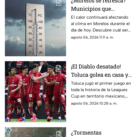
¿Morelos se refresca?
Municipios que
presentarán
El calor continuará afectando
al clima en Morelos durante el
disminución en su
día de hoy. Descubre cuál será
temperatura máxima
la temperatura máxima hoy
agosto 06, 2026 11:11 a. m.
HOY
jueves 6 de agosto de 2026.
¡El Diablo desatado!
Toluca golea en casa y
Chivas pierde en
Toluca jugó el primer juego en
toda la historia de la Leagues
penales en la Jornada 1
Cup en territorio mexicano,
de la Leagues Cup 2026
donde ganó contra Seattle
agosto 06, 2026 10:28 a. m.
Sounders 3 por 0.
¿Tormentas