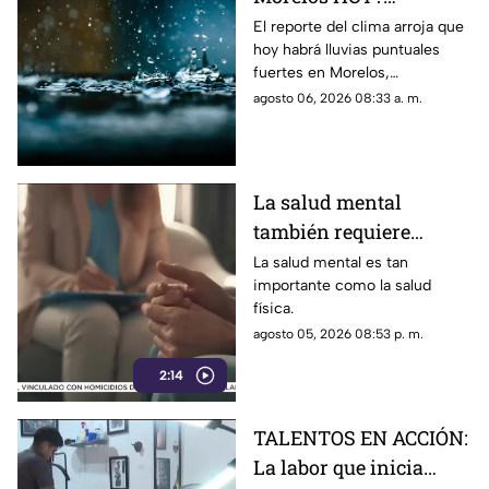
Pronostican lluvias
El reporte del clima arroja que
hoy habrá lluvias puntuales
puntuales fuertes con
fuertes en Morelos,
descargas eléctricas en
acompañadas de actividad
agosto 06, 2026 08:33 a. m.
estos municipios
eléctrica y posible caída de
granizo.
La salud mental
también requiere
atención
La salud mental es tan
importante como la salud
física.
agosto 05, 2026 08:53 p. m.
2:14
TALENTOS EN ACCIÓN:
La labor que inicia