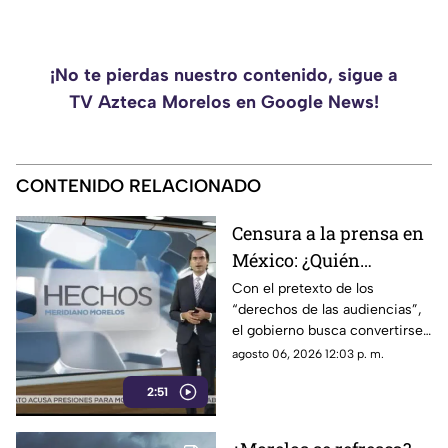
¡No te pierdas nuestro contenido, sigue a
TV Azteca Morelos en Google News!
CONTENIDO RELACIONADO
Censura a la prensa en
México: ¿Quién
sancionará las
Con el pretexto de los
“derechos de las audiencias”,
mentiras oficiales del
el gobierno busca convertirse
gobierno?
en el árbitro supremo de la
agosto 06, 2026 12:03 p. m.
verdad. No te pierdas el
2:51
análisis en Casilla 27.