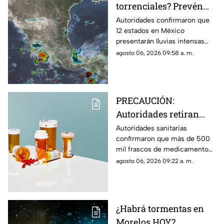
torrenciales? Prevén
lluvias intensas en 12
Autoridades confirmaron que
12 estados en México
estados de México HOY;
presentarán lluvias intensas
Morelos se encuentra
hoy jueves 6 de agosto de
agosto 06, 2026 09:58 a. m.
en la lista
2026. Morelos se encuentra en
la lista de entidades afectadas.
PRECAUCIÓN:
Autoridades retiran
más de 500 mil frascos
Autoridades sanitarias
confirmaron que más de 500
de medicamento para
mil frascos de medicamento
la presión arterial que
para la hipertensión fuero
agosto 06, 2026 09:22 a. m.
podría desarrollar
retirados del mercado por
cáncer
aumentar el riesgo de padecer
cáncer.
¿Habrá tormentas en
Morelos HOY?