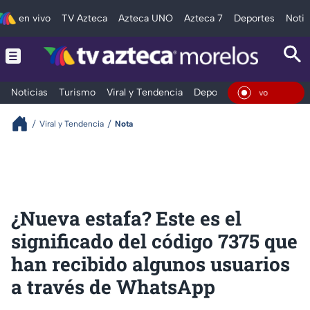
en vivo
TV Azteca
Azteca UNO
Azteca 7
Deportes
Notic
Noticias
Turismo
Viral y Tendencia
Deportes
Espectáculos
En Viv
Viral y Tendencia
Nota
¿Nueva estafa? Este es el
significado del código 7375 que
han recibido algunos usuarios
a través de WhatsApp