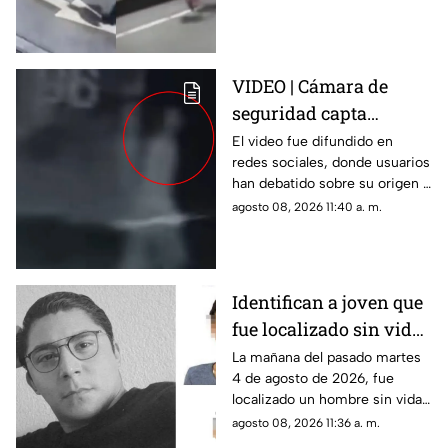
víctima escapa
intentando escapar.
VIDEO | Cámara de
seguridad capta
IMPACTANTE
El video fue difundido en
redes sociales, donde usuarios
APARICIÓN fantasmal
han debatido sobre su origen y
en estacionamiento de
veracidad.
agosto 08, 2026 11:40 a. m.
residencial
Identifican a joven que
fue localizado sin vida
en Jiutepec; su
La mañana del pasado martes
4 de agosto de 2026, fue
hermana y cuñado
localizado un hombre sin vida
serían los presuntos
en Jiutepec. La víctima fue
agosto 08, 2026 11:36 a. m.
responsables del
identificada como Ángel