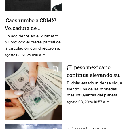
asesinato
Cabrera, joven desaparecido
en Cuernavaca.
¡Caos rumbo a CDMX!
Volcadura de
camioneta provoca
Un accidente en el kilómetro
63 provocó el cierre parcial de
cierre parcial en la
la circulación con dirección a
México-Cuernavaca
la Ciudad de México.
agosto 08, 2026 11:10 a. m.
¡El peso mexicano
continúa elevando su
valor! Descubre cuánto
El dólar estadounidense sigue
siendo una de las monedas
cuesta el dólar en
más influyentes del planeta.
Morelos HOY
Este es el precio que tiene en
agosto 08, 2026 10:57 a. m.
Morelos hoy sábado 8 de
agosto de 2026.