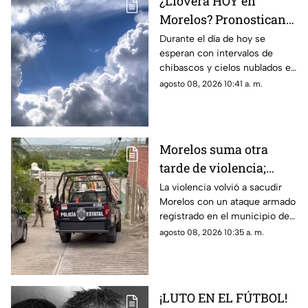
¿Lloverá HOY en
Morelos? Pronostican
tardes nubladas con
Durante el día de hoy se
esperan con intervalos de
chubascos en estos
chibascos y cielos nublados en
municipios
diferentes municipios de
agosto 08, 2026 10:41 a. m.
Morelos. Este es el reporte del
clima del sábado 8 de agosto
de 2026.
Morelos suma otra
tarde de violencia;
ejecutan a un hombre
La violencia volvió a sacudir
Morelos con un ataque armado
en Jojutla
registrado en el municipio de
Jojutla.
agosto 08, 2026 10:35 a. m.
¡LUTO EN EL FÚTBOL!