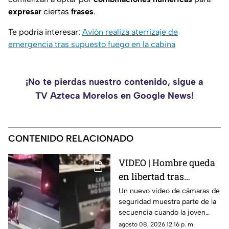
expresar
ciertas
frases
.
Te podría interesar:
Avión realiza aterrizaje de
emergencia tras supuesto fuego en la cabina
¡No te pierdas nuestro contenido, sigue a
TV Azteca Morelos en Google News!
CONTENIDO RELACIONADO
VIDEO | Hombre queda
en libertad tras
mantener cautiva a
Un nuevo video de cámaras de
seguridad muestra parte de la
joven; difunden
secuencia cuando la joven
momento en que
corre semidesnuda por la calle
agosto 08, 2026 12:16 p. m.