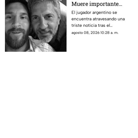
Muere importante
figura de la familia
El jugador argentino se
encuentra atravesando una
MESSI; así dieron a
triste noticia tras el
conocer la noticia
fallecimiento de su padre.
agosto 08, 2026 10:28 a. m.