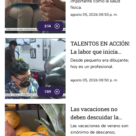
importante como la salud
física.
agosto 05, 2026 08:53 p. m.
2:14
TALENTOS EN ACCIÓN:
La labor que inicia
desde la creatividad
Desde pequeño era dibujante;
hoy es un profesional.
agosto 05, 2026 08:50 p. m.
1:59
Las vacaciones no
deben descuidar la
alimentación infantil
Las vacaciones de verano son
sinónimo de descanso,