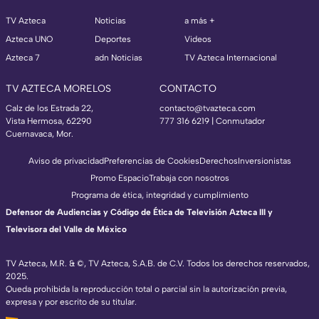
TV Azteca
Noticias
a más +
Azteca UNO
Deportes
Videos
Azteca 7
adn Noticias
TV Azteca Internacional
TV AZTECA MORELOS
CONTACTO
Calz de los Estrada 22,
contacto@tvazteca.com
Vista Hermosa, 62290
777 316 6219 | Conmutador
Cuernavaca, Mor.
Aviso de privacidad
Preferencias de Cookies
Derechos
Inversionistas
Promo Espacio
Trabaja con nosotros
Programa de ética, integridad y cumplimiento
Defensor de Audiencias y Código de Ética de Televisión Azteca III y
Televisora del Valle de México
TV Azteca, M.R. & ©, TV Azteca, S.A.B. de C.V. Todos los derechos reservados,
2025.
Queda prohibida la reproducción total o parcial sin la autorización previa,
expresa y por escrito de su titular.