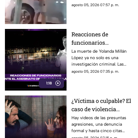
testigos.
agosto 05, 2026 07:57 p. m.
Reacciones de
funcionarios
Morelenses ante el
La muerte de Yolanda Millán
López ya no solo es una
asesinato de Yolanda
investigación criminal. Las
Millán, ayudante
reacciones continúan
agosto 05, 2026 07:35 p. m.
municipal de
creciendo y las preguntas
Tepetzingo
1:18
sobre la seguridad de los
funcionarios municipales en
Morelos son cada vez más
¿Víctima o culpable? El
fuertes. ¿Qué dijeron las
caso de violencia
autoridades y qué sigue en el
caso?
contra los hombres en
Hay videos de las presuntas
agresiones, una denuncia
Sonora que está
formal y hasta cinco citas
generando
psicológicas canceladas; aun