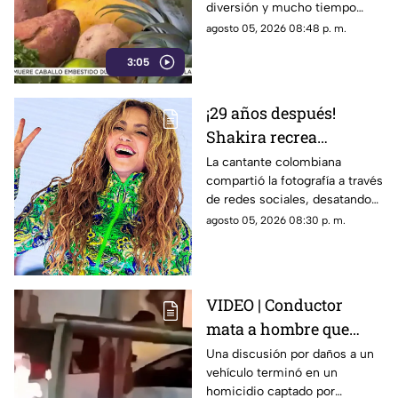
diversión y mucho tiempo
libre.
agosto 05, 2026 08:48 p. m.
3:05
¡29 años después!
Shakira recrea
ICÓNICO meme; esta es
La cantante colombiana
compartió la fotografía a través
la historia de la
de redes sociales, desatando
fotografía
cientos de comentarios.
agosto 05, 2026 08:30 p. m.
VIDEO | Conductor
mata a hombre que
rompió su espejo
Una discusión por daños a un
vehículo terminó en un
retrovisor
homicidio captado por