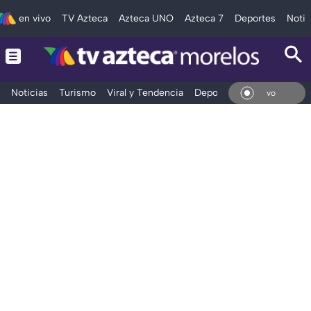
en vivo
TV Azteca
Azteca UNO
Azteca 7
Deportes
Notic
Noticias
Turismo
Viral y Tendencia
Deportes
Espectáculos
En Vivo