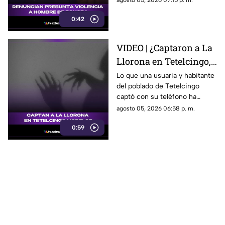
agosto 05, 2026 07:15 p. m.
conversación en redes
así, José asegura que la
sociales
0:42
justicia sigue sin llegar.
VIDEO | ¿Captaron a La
Llorona en Tetelcingo,
Morelos? Misteriosa
Lo que una usuaria y habitante
del poblado de Tetelcingo
figura y lamentos en
captó con su teléfono ha
Tetelcingo, Morelos,
dejado a muchos morelenses
agosto 05, 2026 06:58 p. m.
estremecen las redes
cuestionando sí las leyendas
0:59
que se han contado de
generación en generación
sobre la presencia de la llorona
en la entidad, son reales.