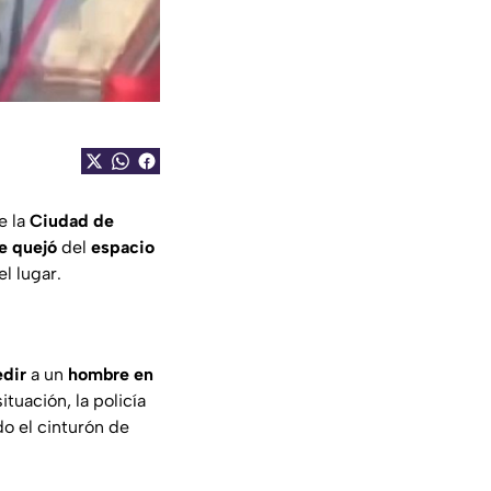
e la
Ciudad de
e quejó
del
espacio
l lugar.
edir
a un
hombre en
tuación, la policía
o el cinturón de