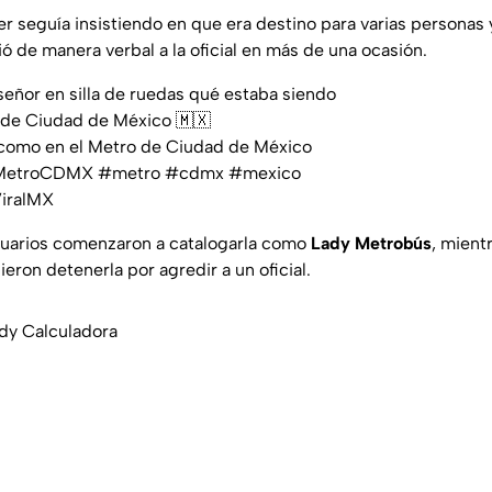
r seguía insistiendo en que era destino para varias personas 
ió de manera verbal a la oficial en más de una ocasión.
señor en silla de ruedas qué estaba siendo
 de Ciudad de México 🇲🇽
como en el Metro de Ciudad de México
MetroCDMX
#metro
#cdmx
#mexico
ViralMX
usuarios comenzaron a catalogarla como
Lady Metrobús
, mient
ron detenerla por agredir a un oficial.
dy Calculadora