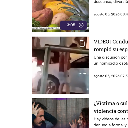
descanso, diversió
agosto 05, 2026 08:4
3:05
VIDEO | Condu
rompió su esp
Una discusión por
un homicidio capta
agosto 05, 2026 07:5
¿Víctima o cul
violencia con
que está gene
Hay videos de las 
denuncia formal y 
redes sociales