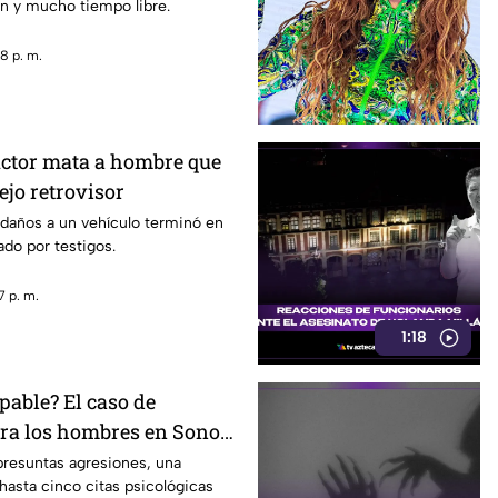
n y mucho tiempo libre.
8 p. m.
ctor mata a hombre que
ejo retrovisor
 daños a un vehículo terminó en
do por testigos.
7 p. m.
1:18
pable? El caso de
tra los hombres en Sonora
rando conversación en
presuntas agresiones, una
hasta cinco citas psicológicas