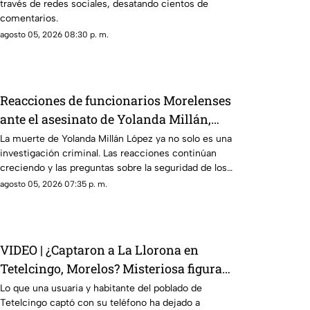
través de redes sociales, desatando cientos de
comentarios.
agosto 05, 2026 08:30 p. m.
Reacciones de funcionarios Morelenses
ante el asesinato de Yolanda Millán,
ayudante municipal de Tepetzingo
La muerte de Yolanda Millán López ya no solo es una
investigación criminal. Las reacciones continúan
creciendo y las preguntas sobre la seguridad de los
funcionarios municipales en Morelos son cada vez
agosto 05, 2026 07:35 p. m.
más fuertes. ¿Qué dijeron las autoridades y qué
sigue en el caso?
VIDEO | ¿Captaron a La Llorona en
Tetelcingo, Morelos? Misteriosa figura y
lamentos en Tetelcingo, Morelos,
Lo que una usuaria y habitante del poblado de
Tetelcingo captó con su teléfono ha dejado a
estremecen las redes