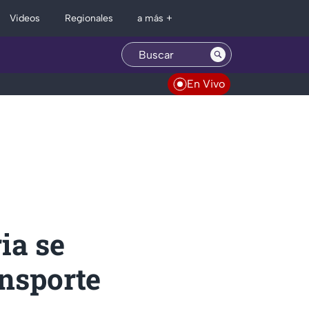
Regionales
Videos
a más +
En Vivo
ia se
ansporte