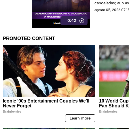
canceladas; aun así
sigue sin llegar.
agosto 05, 2026 07:15
0:42