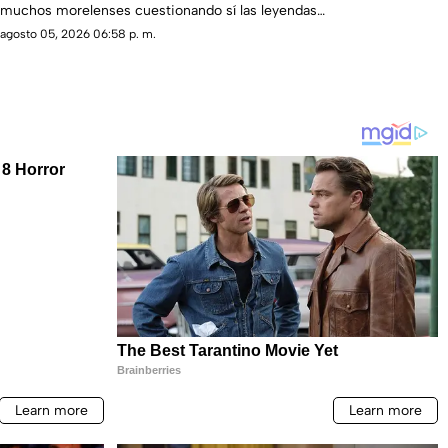
muchos morelenses cuestionando sí las leyendas
que se han contado de generación en generación
agosto 05, 2026 06:58 p. m.
sobre la presencia de la llorona en la entidad, son
reales.