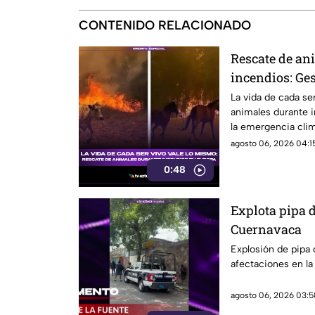
CONTENIDO RELACIONADO
Rescate de an
incendios: Ge
medio de la e
La vida de cada se
animales durante 
la emergencia clim
encontraron refugi
agosto 06, 2026 04:15
0:48
Explota pipa d
Cuernavaca
Explosión de pipa
afectaciones en la
agosto 06, 2026 03:5