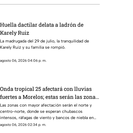
Huella dactilar delata a ladrón de
Karely Ruiz
La madrugada del 29 de julio, la tranquilidad de
Karely Ruiz y su familia se rompió.
agosto 06, 2026 04:06 p. m.
Onda tropical 25 afectará con lluvias
fuertes a Morelos; estas serán las zonas
y horas exactas
Las zonas con mayor afectación serán el norte y
centro-norte, donde se esperan chubascos
intensos, ráfagas de viento y bancos de niebla en
áreas montañosas. En el sur y sureste habrá
agosto 06, 2026 02:34 p. m.
tormentas puntuales con actividad eléctrica