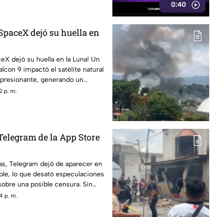
0:40
SpaceX dejó su huella en
X dejó su huella en la Luna! Un
lcon 9 impactó el satélite natural
mpresionante, generando un
2 p. m.
Telegram de la App Store
as, Telegram dejó de aparecer en
ple, lo que desató especulaciones
sobre una posible censura. Sin
ov, fundador de la aplicación,
4 p. m.
ro temporal se debió a un incidente