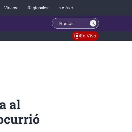
Regionales
Videos
a más +
En Vivo
a al
ocurrió