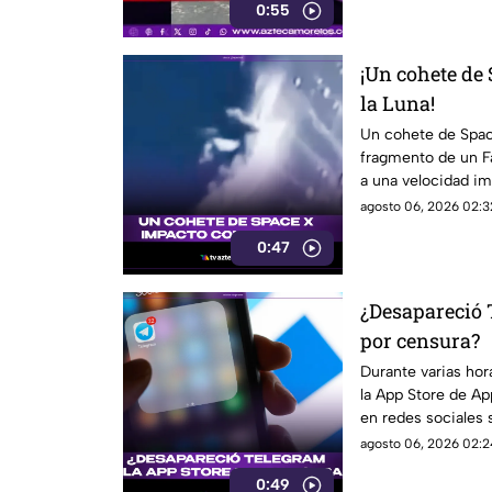
0:55
¡Un cohete de 
la Luna!
Un cohete de Space
fragmento de un Fa
a una velocidad i
enorme cráter.
agosto 06, 2026 02:3
0:47
¿Desapareció 
por censura?
Durante varias hor
la App Store de Ap
en redes sociales 
embargo, Pavel Dur
agosto 06, 2026 02:2
aclaró que el reti
0:49
de ciberseguridad.