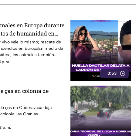
imales en Europa durante
stos de humanidad en
mergencia climática
r vivo vale lo mismo; rescate de
incendios en EuropaEn medio de
ática, los animales también
o.
 p. m.
0:53
e gas en colonia de
 de gas en Cuernavaca deja
 colonia Las Granjas
8 p. m.