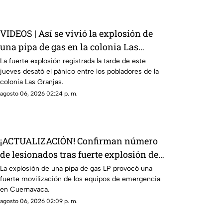
constante, mientras que en Cuernavaca, Jiutepec y
Cuautla existe riesgo de encharcamientos e
inundaciones repentinas.
VIDEOS | Así se vivió la explosión de
una pipa de gas en la colonia Las
Granjas, Cuernavaca
La fuerte explosión registrada la tarde de este
jueves desató el pánico entre los pobladores de la
colonia Las Granjas.
agosto 06, 2026 02:24 p. m.
¡ACTUALIZACIÓN! Confirman número
de lesionados tras fuerte explosión de
pipa de gas en colonia Las Granjas
La explosión de una pipa de gas LP provocó una
fuerte movilización de los equipos de emergencia
en Cuernavaca.
agosto 06, 2026 02:09 p. m.