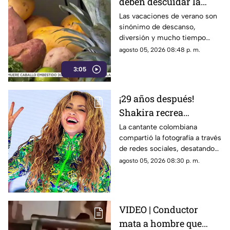
deben descuidar la
alimentación infantil
Las vacaciones de verano son
sinónimo de descanso,
diversión y mucho tiempo
libre.
agosto 05, 2026 08:48 p. m.
3:05
¡29 años después!
Shakira recrea
ICÓNICO meme; esta es
La cantante colombiana
compartió la fotografía a través
la historia de la
de redes sociales, desatando
fotografía
cientos de comentarios.
agosto 05, 2026 08:30 p. m.
VIDEO | Conductor
mata a hombre que