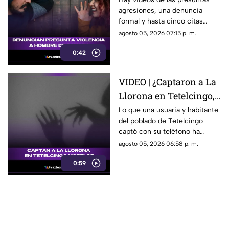
agresiones, una denuncia
Sonora que está
formal y hasta cinco citas
generando
psicológicas canceladas; aun
agosto 05, 2026 07:15 p. m.
conversación en redes
así, José asegura que la
sociales
0:42
justicia sigue sin llegar.
VIDEO | ¿Captaron a La
Llorona en Tetelcingo,
Morelos? Misteriosa
Lo que una usuaria y habitante
del poblado de Tetelcingo
figura y lamentos en
captó con su teléfono ha
Tetelcingo, Morelos,
dejado a muchos morelenses
agosto 05, 2026 06:58 p. m.
estremecen las redes
cuestionando sí las leyendas
0:59
que se han contado de
generación en generación
sobre la presencia de la llorona
en la entidad, son reales.