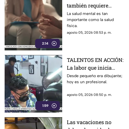
también requiere
atención
La salud mental es tan
importante como la salud
física.
agosto 05, 2026 08:53 p. m.
2:14
TALENTOS EN ACCIÓN:
La labor que inicia
desde la creatividad
Desde pequeño era dibujante;
hoy es un profesional.
agosto 05, 2026 08:50 p. m.
1:59
Las vacaciones no