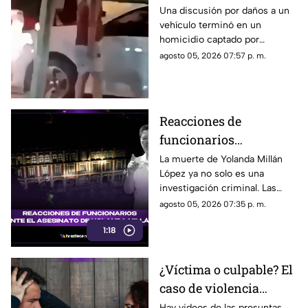
rompió su espejo
Una discusión por daños a un
vehículo terminó en un
retrovisor
homicidio captado por
testigos.
agosto 05, 2026 07:57 p. m.
Reacciones de
funcionarios
Morelenses ante el
La muerte de Yolanda Millán
López ya no solo es una
asesinato de Yolanda
investigación criminal. Las
Millán, ayudante
reacciones continúan
agosto 05, 2026 07:35 p. m.
municipal de
creciendo y las preguntas
Tepetzingo
1:18
sobre la seguridad de los
funcionarios municipales en
Morelos son cada vez más
¿Víctima o culpable? El
fuertes. ¿Qué dijeron las
caso de violencia
autoridades y qué sigue en el
caso?
contra los hombres en
Hay videos de las presuntas