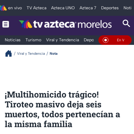
en vivo
TV Azteca
Azteca UNO
Azteca 7
Deportes
Notic
Noticias
Turismo
Viral y Tendencia
Deportes
Espectáculos
En Vivo
Viral y Tendencia
Nota
¡Multihomicido trágico!
Tiroteo masivo deja seis
muertos, todos pertenecían a
la misma familia