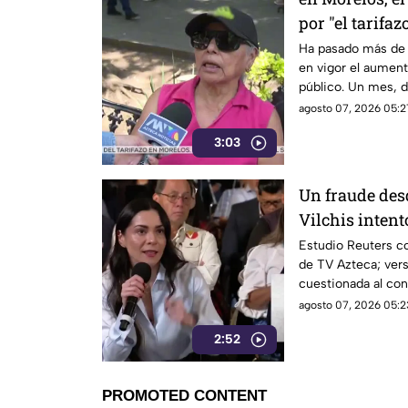
por "el tarifaz
Ha pasado más de 
en vigor el aumento
público. Un mes, 
morelenses se vio 
agosto 07, 2026 05:2
denunciaran su inc
3:03
interior de las uni
Un fraude des
Vilchis intent
Reuters sobre 
Estudio Reuters co
de TV Azteca; vers
Azteca
cuestionada al con
agosto 07, 2026 05:2
2:52