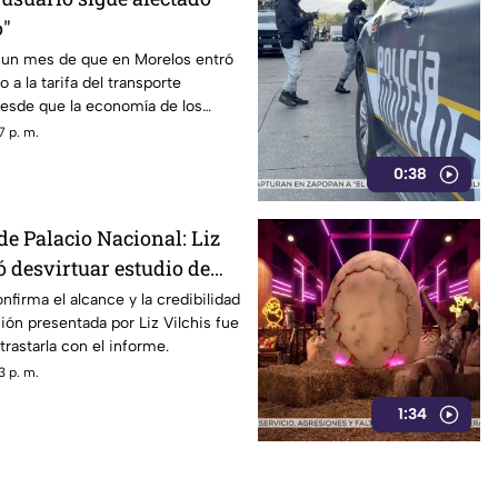
o"
un mes de que en Morelos entró
 a la tarifa del transporte
desde que la economía de los
afectada y los ciudadanos
7 p. m.
orfomidad por el mal trato al
0:38
dades.
de Palacio Nacional: Liz
ó desvirtuar estudio de
la credibilidad de TV
nfirma el alcance y la credibilidad
ión presentada por Liz Vilchis fue
trastarla con el informe.
3 p. m.
1:34