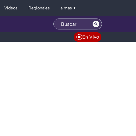
Regionales
Videos
a más +
En Vivo