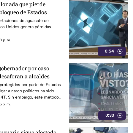
llonada que pierde
 bloqueo de Estados
acate de Michoacán
ortaciones de aguacate de
os Unidos genera pérdidas
0 p. m.
0:54
gobernador por caso
desaforan a alcaldes
 protegidos por parte de Estados
gar a narco políticos ha sido
a 4T. Sin embargo, este método
o bajo la lupa a funcionarios y
5 p. m.
orena, entre ellos Rubén Rocha y
0:33
 usuario sigue afectado