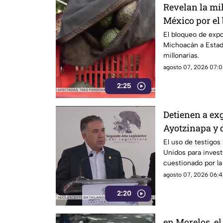
Revelan la mi
México por el
Unidos al agu
El bloqueo de exp
Michoacán a Estad
millonarias.
agosto 07, 2026 07:0
2:25
Detienen a ex
Ayotzinapa y 
El uso de testigos
Unidos para investi
cuestionado por l
también ha colocad
agosto 07, 2026 06:4
gobernadores de m
2:20
Enrique Inzunza.
en Morelos, el