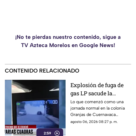
¡No te pierdas nuestro contenido, sigue a
TV Azteca Morelos en Google News!
CONTENIDO RELACIONADO
Explosión de fuga de
gas LP sacude la
colonia Las Granjas
Lo que comenzó como una
jornada normal en la colonia
Granjas de Cuernavaca
terminó en una movilización
agosto 06, 2026 08:27 p. m.
de emergencia.
2:59