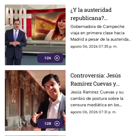
¿Y la austeridad
republicana?
Gobernadora Layda
Gobernadora de Campeche
viaja en primera clase hacia
Sansores viaja en
Madrid a pesar de la austeridad
primera clase hacia
republicana.
agosto 06, 2026 07:35 p. m.
Madrid
1:26
Controversia: Jesús
Ramírez Cuevas y
Censura a los Medios
Jesús Ramírez Cuevas y su
cambio de postura sobre la
de Comunicación
censura mediática en los
medios de comunicación.
agosto 06, 2026 07:31 p. m.
1:28