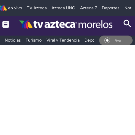
en vivo
TV Azteca
Azteca UNO
Azteca 7
Deportes
Notic
Noticias
Turismo
Viral y Tendencia
Deportes
Espectáculos
En Vivo