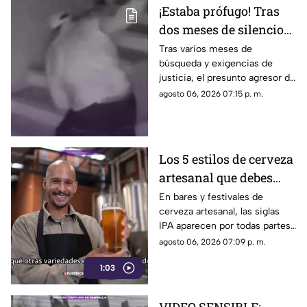
¡Estaba prófugo! Tras
dos meses de silencio
detuvieron a Jorge "N",
Tras varios meses de
búsqueda y exigencias de
agresor de Paula
justicia, el presunto agresor de
Paula Fajardo fue localizado y
agosto 06, 2026 07:15 p. m.
detenido en el estado de
Guerrero.
Los 5 estilos de cerveza
artesanal que debes
conocer
En bares y festivales de
cerveza artesanal, las siglas
IPA aparecen por todas partes.
Pero, ¿qué significa realmente
agosto 06, 2026 07:09 p. m.
y qué otras variedades existen
1:03
en el mundo?