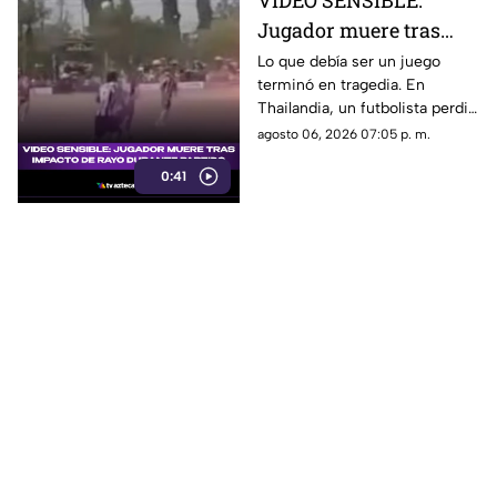
VIDEO SENSIBLE:
Jugador muere tras
impacto de rayo
Lo que debía ser un juego
terminó en tragedia. En
durante partido
Thailandia, un futbolista perdió
la vida al ser alcanzado por un
agosto 06, 2026 07:05 p. m.
rayo en pleno partido
0:41