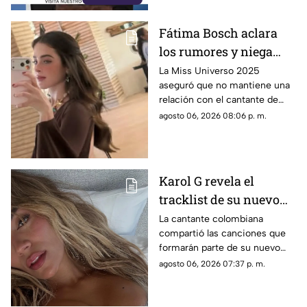
Fátima Bosch aclara
los rumores y niega
tener un romance con
La Miss Universo 2025
aseguró que no mantiene una
Natanael Cano
relación con el cantante de
corridos tumbados.
agosto 06, 2026 08:06 p. m.
Karol G revela el
tracklist de su nuevo
álbum antes de su
La cantante colombiana
compartió las canciones que
lanzamiento; esta es la
formarán parte de su nuevo
lista completa
material de estudio,
agosto 06, 2026 07:37 p. m.
sorprendiendo con
colaboraciones
internacionales.