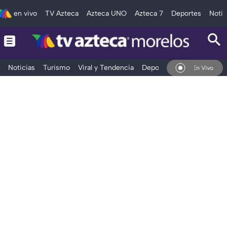
en vivo
TV Azteca
Azteca UNO
Azteca 7
Deportes
Notic
Noticias
Turismo
Viral y Tendencia
Deportes
Espectáculos
En Vivo