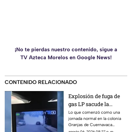
¡No te pierdas nuestro contenido, sigue a
TV Azteca Morelos en Google News!
CONTENIDO RELACIONADO
Explosión de fuga de
gas LP sacude la
colonia Las Granjas
Lo que comenzó como una
jornada normal en la colonia
Granjas de Cuernavaca
terminó en una movilización
agosto 06, 2026 08:27 p. m.