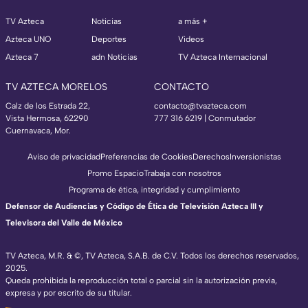
TV Azteca
Noticias
a más +
Azteca UNO
Deportes
Videos
Azteca 7
adn Noticias
TV Azteca Internacional
TV AZTECA MORELOS
CONTACTO
Calz de los Estrada 22,
contacto@tvazteca.com
Vista Hermosa, 62290
777 316 6219 | Conmutador
Cuernavaca, Mor.
Aviso de privacidad
Preferencias de Cookies
Derechos
Inversionistas
Promo Espacio
Trabaja con nosotros
Programa de ética, integridad y cumplimiento
Defensor de Audiencias y Código de Ética de Televisión Azteca III y
Televisora del Valle de México
TV Azteca, M.R. & ©, TV Azteca, S.A.B. de C.V. Todos los derechos reservados,
2025.
Queda prohibida la reproducción total o parcial sin la autorización previa,
expresa y por escrito de su titular.