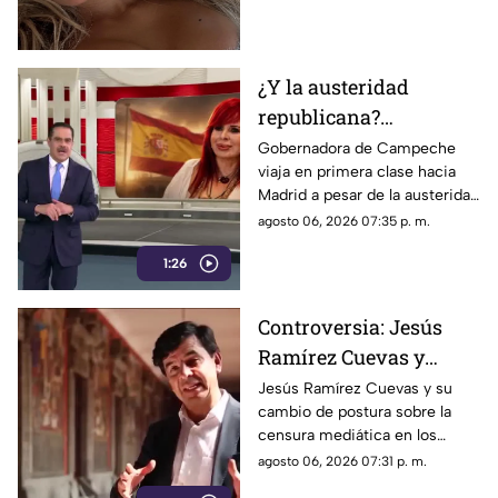
sorprendiendo con
colaboraciones
internacionales.
¿Y la austeridad
republicana?
Gobernadora Layda
Gobernadora de Campeche
viaja en primera clase hacia
Sansores viaja en
Madrid a pesar de la austeridad
primera clase hacia
republicana.
agosto 06, 2026 07:35 p. m.
Madrid
1:26
Controversia: Jesús
Ramírez Cuevas y
Censura a los Medios
Jesús Ramírez Cuevas y su
cambio de postura sobre la
de Comunicación
censura mediática en los
medios de comunicación.
agosto 06, 2026 07:31 p. m.