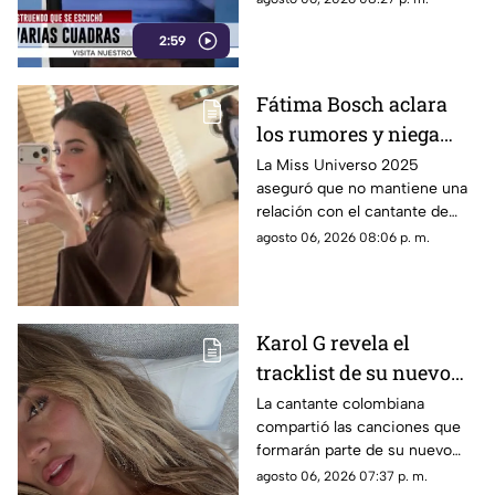
de emergencia.
2:59
Fátima Bosch aclara
los rumores y niega
tener un romance con
La Miss Universo 2025
aseguró que no mantiene una
Natanael Cano
relación con el cantante de
corridos tumbados.
agosto 06, 2026 08:06 p. m.
Karol G revela el
tracklist de su nuevo
álbum antes de su
La cantante colombiana
compartió las canciones que
lanzamiento; esta es la
formarán parte de su nuevo
lista completa
material de estudio,
agosto 06, 2026 07:37 p. m.