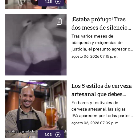
1:28
¡Estaba prófugo! Tras
dos meses de silencio
detuvieron a Jorge "N",
Tras varios meses de
búsqueda y exigencias de
agresor de Paula
justicia, el presunto agresor de
Paula Fajardo fue localizado y
agosto 06, 2026 07:15 p. m.
detenido en el estado de
Guerrero.
Los 5 estilos de cerveza
artesanal que debes
conocer
En bares y festivales de
cerveza artesanal, las siglas
IPA aparecen por todas partes.
Pero, ¿qué significa realmente
agosto 06, 2026 07:09 p. m.
y qué otras variedades existen
1:03
en el mundo?