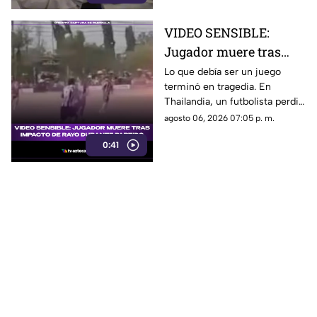
VIDEO SENSIBLE:
Jugador muere tras
impacto de rayo
Lo que debía ser un juego
terminó en tragedia. En
durante partido
Thailandia, un futbolista perdió
la vida al ser alcanzado por un
agosto 06, 2026 07:05 p. m.
rayo en pleno partido
0:41