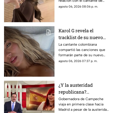
relación con el cantante de
corridos tumbados.
agosto 06, 2026 08:06 p. m.
Karol G revela el
tracklist de su nuevo
álbum antes de su
La cantante colombiana
compartió las canciones que
lanzamiento; esta es la
formarán parte de su nuevo
lista completa
material de estudio,
agosto 06, 2026 07:37 p. m.
sorprendiendo con
colaboraciones
internacionales.
¿Y la austeridad
republicana?
Gobernadora Layda
Gobernadora de Campeche
viaja en primera clase hacia
Sansores viaja en
Madrid a pesar de la austeridad
primera clase hacia