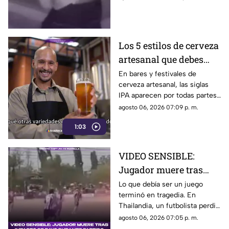
detenido en el estado de
Guerrero.
Los 5 estilos de cerveza
artesanal que debes
conocer
En bares y festivales de
cerveza artesanal, las siglas
IPA aparecen por todas partes.
Pero, ¿qué significa realmente
agosto 06, 2026 07:09 p. m.
y qué otras variedades existen
1:03
en el mundo?
VIDEO SENSIBLE:
Jugador muere tras
impacto de rayo
Lo que debía ser un juego
terminó en tragedia. En
durante partido
Thailandia, un futbolista perdió
la vida al ser alcanzado por un
agosto 06, 2026 07:05 p. m.
rayo en pleno partido