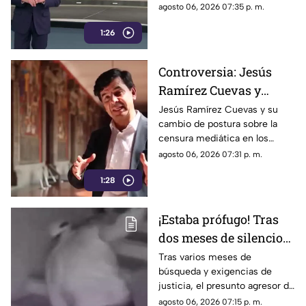
republicana.
agosto 06, 2026 07:35 p. m.
Madrid
1:26
Controversia: Jesús
Ramírez Cuevas y
Censura a los Medios
Jesús Ramírez Cuevas y su
cambio de postura sobre la
de Comunicación
censura mediática en los
medios de comunicación.
agosto 06, 2026 07:31 p. m.
1:28
¡Estaba prófugo! Tras
dos meses de silencio
detuvieron a Jorge "N",
Tras varios meses de
búsqueda y exigencias de
agresor de Paula
justicia, el presunto agresor de
Paula Fajardo fue localizado y
agosto 06, 2026 07:15 p. m.