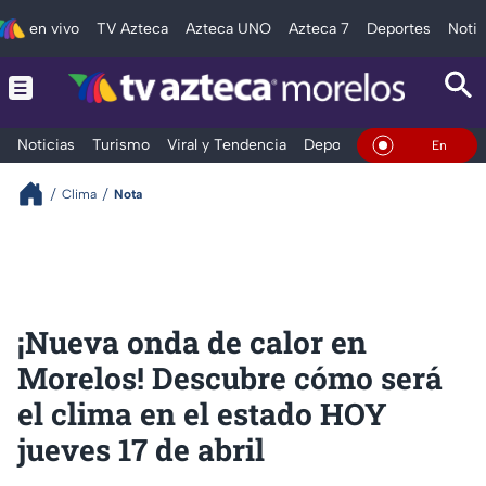
en vivo
TV Azteca
Azteca UNO
Azteca 7
Deportes
Notic
Noticias
Turismo
Viral y Tendencia
Deportes
Espectáculos
En Vivo
Clima
Nota
¡Nueva onda de calor en
Morelos! Descubre cómo será
el clima en el estado HOY
jueves 17 de abril