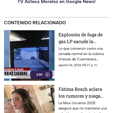
TV Azteca Morelos en Google News!
CONTENIDO RELACIONADO
Explosión de fuga de
gas LP sacude la
colonia Las Granjas
Lo que comenzó como una
jornada normal en la colonia
Granjas de Cuernavaca
terminó en una movilización
agosto 06, 2026 08:27 p. m.
de emergencia.
2:59
Fátima Bosch aclara
los rumores y niega
tener un romance con
La Miss Universo 2025
aseguró que no mantiene una
Natanael Cano