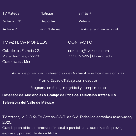
TV Azteca
Noticias
a más +
Azteca UNO
Deportes
Videos
Azteca 7
adn Noticias
TV Azteca Internacional
TV AZTECA MORELOS
CONTACTO
Calz de los Estrada 22,
contacto@tvazteca.com
Vista Hermosa, 62290
777 316 6219 | Conmutador
Cuernavaca, Mor.
Aviso de privacidad
Preferencias de Cookies
Derechos
Inversionistas
Promo Espacio
Trabaja con nosotros
Programa de ética, integridad y cumplimiento
Defensor de Audiencias y Código de Ética de Televisión Azteca III y
Televisora del Valle de México
TV Azteca, M.R. & ©, TV Azteca, S.A.B. de C.V. Todos los derechos reservados,
2025.
Queda prohibida la reproducción total o parcial sin la autorización previa,
expresa y por escrito de su titular.