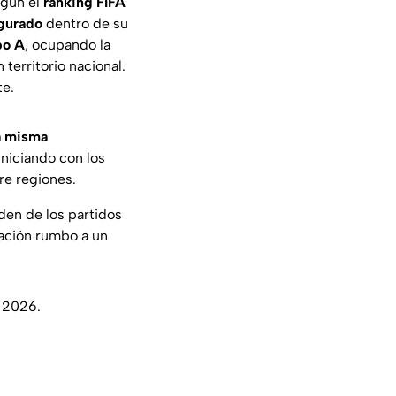
egún el
ranking FIFA
egurado
dentro de su
po A
, ocupando la
 territorio nacional.
te.
a misma
iniciando con los
re regiones.
rden de los partidos
ración rumbo a un
l 2026.