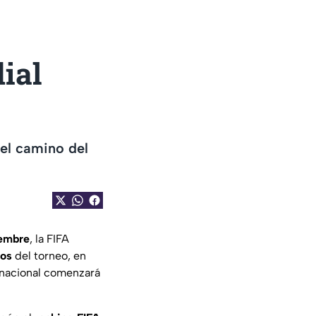
ial
 el camino del
iembre
, la FIFA
pos
del torneo, en
rnacional comenzará