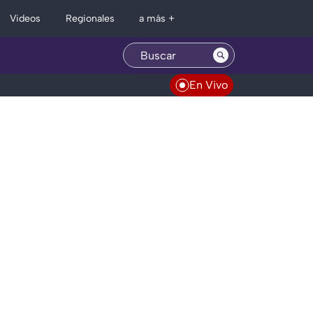
Regionales
Videos
a más +
En Vivo