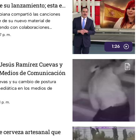
e su lanzamiento; esta es
eta
biana compartió las canciones
e de su nuevo material de
iendo con colaboraciones
7 p. m.
1:26
 Jesús Ramírez Cuevas y
 Medios de Comunicación
vas y su cambio de postura
mediática en los medios de
 p. m.
de cerveza artesanal que