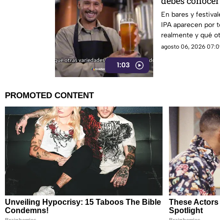
debes conocer
En bares y festival
IPA aparecen por t
realmente y qué ot
mundo?
agosto 06, 2026 07:0
1:03