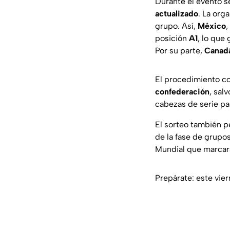
Durante el evento s
actualizado
. La org
grupo. Así,
México
,
posición
A1
, lo que
Por su parte,
Canad
El procedimiento 
confederación
, sal
cabezas de serie par
El sorteo también pe
de la fase de grupo
Mundial que marcará
Prepárate: este vie