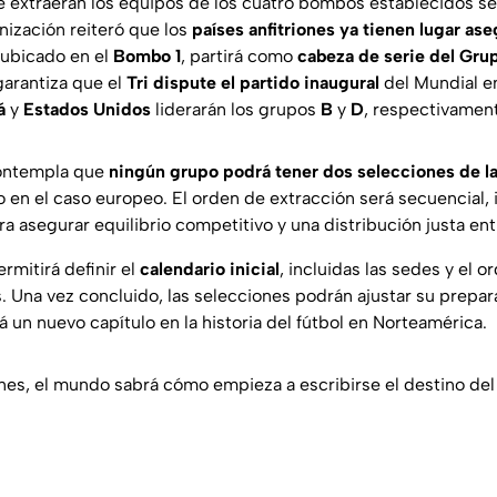
e extraerán los equipos de los cuatro bombos establecidos s
anización reiteró que los
países anfitriones ya tienen lugar as
 ubicado en el
Bombo 1
, partirá como
cabeza de serie del Gru
 garantiza que el
Tri dispute el partido inaugural
del Mundial en
á
y
Estados Unidos
liderarán los grupos
B
y
D
, respectivamen
contempla que
ningún grupo podrá tener dos selecciones de l
vo en el caso europeo. El orden de extracción será secuencial, 
a asegurar equilibrio competitivo y una distribución justa ent
rmitirá definir el
calendario inicial
, incluidas las sedes y el o
s. Una vez concluido, las selecciones podrán ajustar su prepa
 un nuevo capítulo en la historia del fútbol en Norteamérica.
rnes, el mundo sabrá cómo empieza a escribirse el destino de