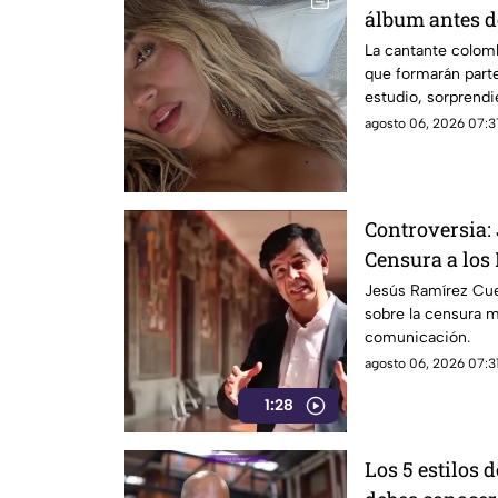
álbum antes d
la lista compl
La cantante colom
que formarán part
estudio, sorprend
internacionales.
agosto 06, 2026 07:3
Controversia:
Censura a los
Jesús Ramírez Cue
sobre la censura 
comunicación.
agosto 06, 2026 07:31
1:28
Los 5 estilos 