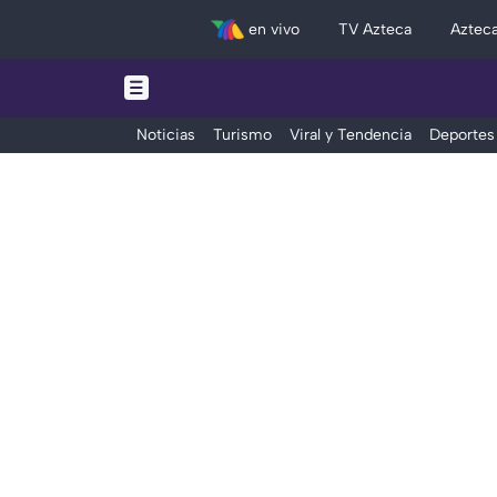
en vivo
TV Azteca
Aztec
Noticias
Turismo
Viral y Tendencia
Deportes