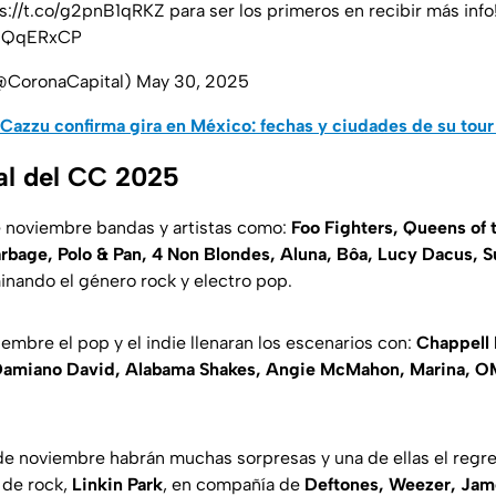
s://t.co/g2pnB1qRKZ
para ser los primeros en recibir más info
kUQqERxCP
(@CoronaCapital)
May 30, 2025
Cazzu confirma gira en México: fechas y ciudades de su tour 
ial del CC 2025
de noviembre bandas y artistas como:
Foo Fighters, Queens of 
rbage, Polo & Pan, 4 Non Blondes, Aluna, Bôa, Lucy Dacus, 
inando el género rock y electro pop.
embre el pop y el indie llenaran los escenarios con:
Chappell
amiano David, Alabama Shakes, Angie McMahon, Marina, OM
de noviembre habrán muchas sorpresas y una de ellas el regre
 de rock,
Linkin Park
, en compañía de
Deftones, Weezer, Jam