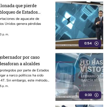
llonada que pierde
 bloqueo de Estados
acate de Michoacán
ortaciones de aguacate de
os Unidos genera pérdidas
0 p. m.
0:54
gobernador por caso
desaforan a alcaldes
 protegidos por parte de Estados
gar a narco políticos ha sido
a 4T. Sin embargo, este método
o bajo la lupa a funcionarios y
5 p. m.
orena, entre ellos Rubén Rocha y
0:33