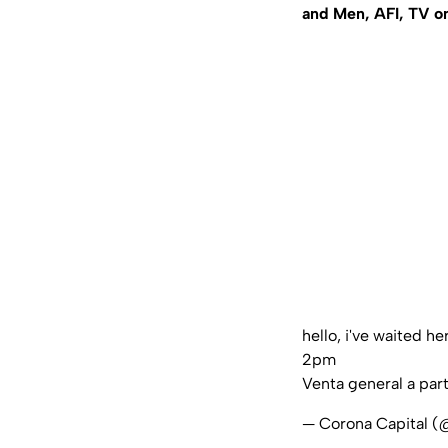
and Men, AFI, TV on
hello, i've waited he
2pm
Venta general a part
— Corona Capital 