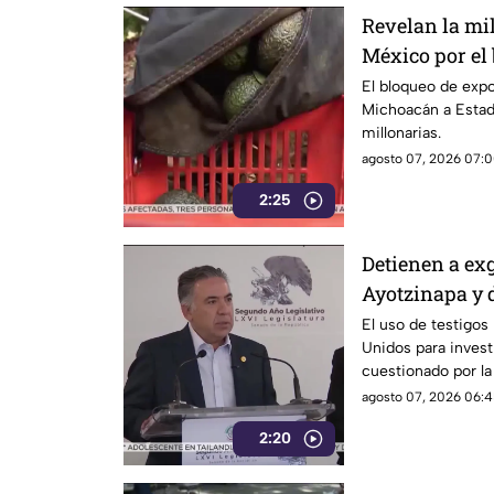
Revelan la mi
México por el
Unidos al agu
El bloqueo de exp
Michoacán a Estad
millonarias.
agosto 07, 2026 07:0
2:25
Detienen a ex
Ayotzinapa y 
El uso de testigos
Unidos para investi
cuestionado por l
también ha colocad
agosto 07, 2026 06:4
gobernadores de m
2:20
Enrique Inzunza.