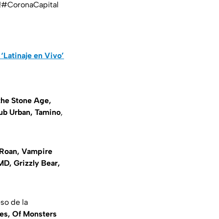
!
#CoronaCapital
‘Latinaje en Vivo’
the Stone Age,
Sub Urban, Tamino
,
 Roan, Vampire
D, Grizzly Bear,
so de la
es, Of Monsters