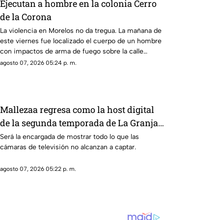
Ejecutan a hombre en la colonia Cerro
de la Corona
La violencia en Morelos no da tregua. La mañana de
este viernes fue localizado el cuerpo de un hombre
con impactos de arma de fuego sobre la calle
alianza nacional, en la colonia cerro de la corona, en
agosto 07, 2026 05:24 p. m.
Jiutepec.
Mallezaa regresa como la host digital
de la segunda temporada de La Granja
VIP
Será la encargada de mostrar todo lo que las
cámaras de televisión no alcanzan a captar.
agosto 07, 2026 05:22 p. m.