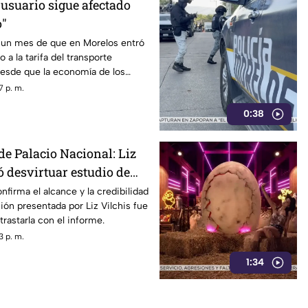
 usuario sigue afectado
o"
un mes de que en Morelos entró
 a la tarifa del transporte
desde que la economía de los
afectada y los ciudadanos
7 p. m.
orfomidad por el mal trato al
0:38
dades.
de Palacio Nacional: Liz
ó desvirtuar estudio de
la credibilidad de TV
nfirma el alcance y la credibilidad
ión presentada por Liz Vilchis fue
trastarla con el informe.
3 p. m.
1:34