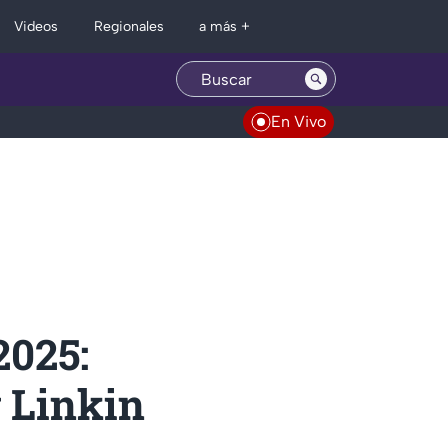
Regionales
Videos
a más +
En Vivo
2025:
y Linkin