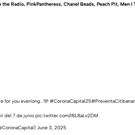
 the Radio, PinkPantheress, Chanel Beads, Peach Pit, Men I 
re for you everlong...🩵
#CoronaCapital25
#PreventaCitibana
ir del 7 de junio
pic.twitter.com/l8L8aLv2DM
(@CoronaCapital)
June 3, 2025