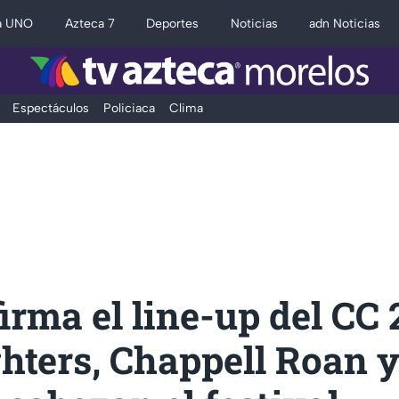
a UNO
Azteca 7
Deportes
Noticias
adn Noticias
Espectáculos
Policiaca
Clima
irma el line-up del CC 
hters, Chappell Roan 