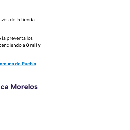
avés de la tienda
e la preventa los
scendiendo a
8 mil y
 Comuna de Puebla
eca Morelos