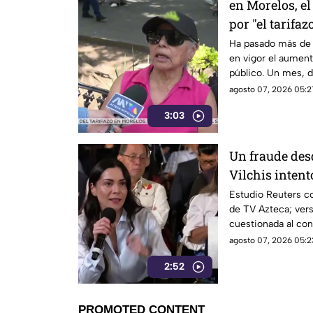
en Morelos, el
por "el tarifaz
Ha pasado más de 
en vigor el aumento
público. Un mes, 
morelenses se vio 
agosto 07, 2026 05:2
denunciaran su inc
3:03
interior de las uni
Un fraude des
Vilchis intent
Reuters sobre 
Estudio Reuters co
de TV Azteca; vers
Azteca
cuestionada al con
agosto 07, 2026 05:2
2:52