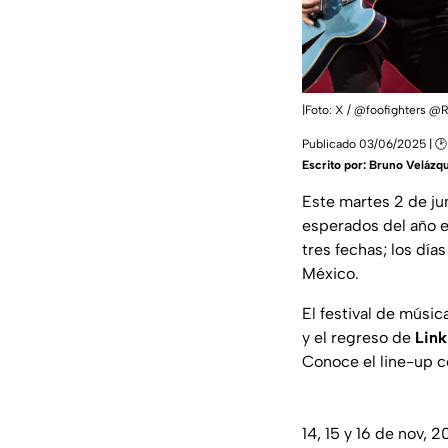
|Foto: X / @foofighters @
Publicado 03/06/2025 | 🕑
Escrito por:
Bruno Velázq
Este martes 2 de juni
esperados del año e
tres fechas; los día
México.
El festival de músi
y el regreso de
Link
Conoce el line-up 
14, 15 y 16 de nov, 