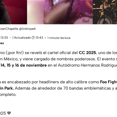
RoanChapelle @linkinpark
 13:33
| Actualizado 🕑 13:43
1 minuto lectura
uez
o (¡por fin!) se reveló el cartel oficial del
CC 2025
, uno de lo
n México, y viene cargado de nombres poderosos. El evento s
s
14, 15 y 16 de noviembre
en el Autódromo Hermanos Rodrígue
ca es encabezado por headliners de alto calibre como
Foo Figh
in Park.
Además de alrededor de 70 bandas emblemáticas y ar
completo.
2025 💙