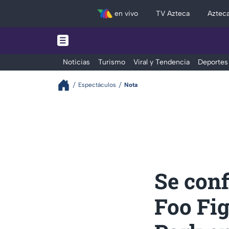
en vivo
TV Azteca
Aztec
Noticias
Turismo
Viral y Tendencia
Deportes
Espectáculos
Nota
Se conf
Foo Fig