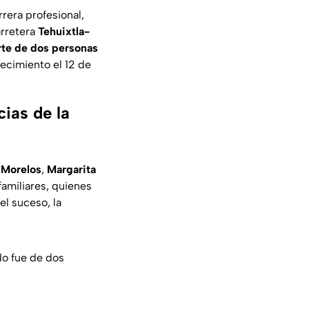
rrera profesional,
arretera
Tehuixtla-
rte de dos personas
lecimiento el 12 de
ias de la
e
Morelos
,
Margarita
familiares, quienes
l suceso, la
do fue de dos