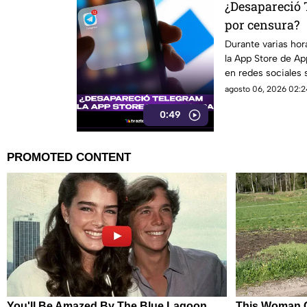
¿Desapareció 
por censura?
Durante varias hor
la App Store de Ap
en redes sociales 
embargo, Pavel Dur
agosto 06, 2026 02:2
aclaró que el reti
0:49
de ciberseguridad.