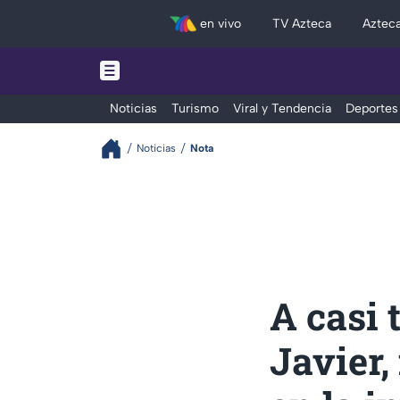
en vivo
TV Azteca
Aztec
Noticias
Turismo
Viral y Tendencia
Deportes
Noticias
Nota
A casi 
Javier,