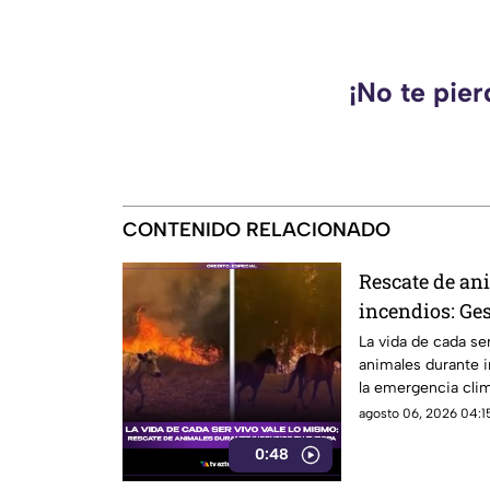
¡No te pie
CONTENIDO RELACIONADO
Rescate de an
incendios: Ge
medio de la e
La vida de cada se
animales durante 
la emergencia clim
encontraron refugi
agosto 06, 2026 04:15
0:48