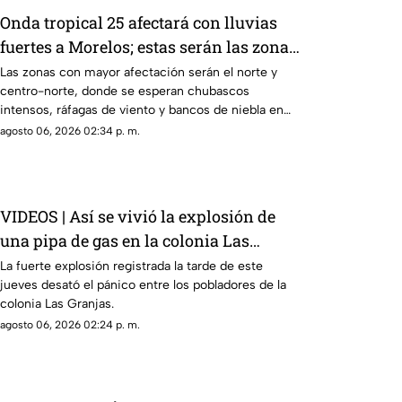
Onda tropical 25 afectará con lluvias
fuertes a Morelos; estas serán las zonas
y horas exactas
Las zonas con mayor afectación serán el norte y
centro-norte, donde se esperan chubascos
intensos, ráfagas de viento y bancos de niebla en
áreas montañosas. En el sur y sureste habrá
agosto 06, 2026 02:34 p. m.
tormentas puntuales con actividad eléctrica
constante, mientras que en Cuernavaca, Jiutepec y
Cuautla existe riesgo de encharcamientos e
inundaciones repentinas.
VIDEOS | Así se vivió la explosión de
una pipa de gas en la colonia Las
Granjas, Cuernavaca
La fuerte explosión registrada la tarde de este
jueves desató el pánico entre los pobladores de la
colonia Las Granjas.
agosto 06, 2026 02:24 p. m.