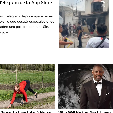
Telegram de la App Store
as, Telegram dejó de aparecer en
ple, lo que desató especulaciones
sobre una posible censura. Sin
ov, fundador de la aplicación,
4 p. m.
ro temporal se debió a un incidente