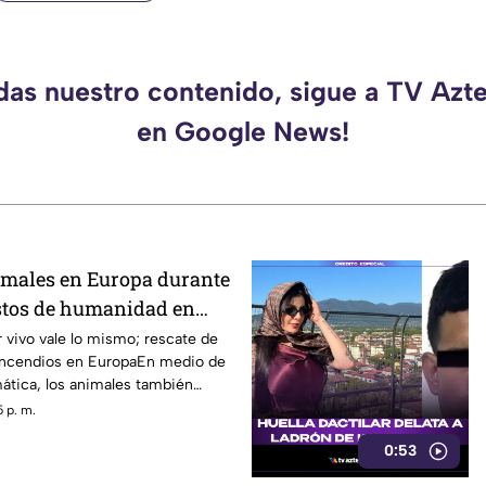
rdas nuestro contenido, sigue a TV Azt
en Google News!
imales en Europa durante
stos de humanidad en
mergencia climática
r vivo vale lo mismo; rescate de
incendios en EuropaEn medio de
ática, los animales también
o.
 p. m.
0:53