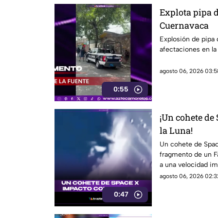
Explota pipa d
Cuernavaca
Explosión de pipa
afectaciones en la
agosto 06, 2026 03:5
0:55
¡Un cohete de 
la Luna!
Un cohete de Space
fragmento de un Fa
a una velocidad i
enorme cráter.
agosto 06, 2026 02:3
0:47