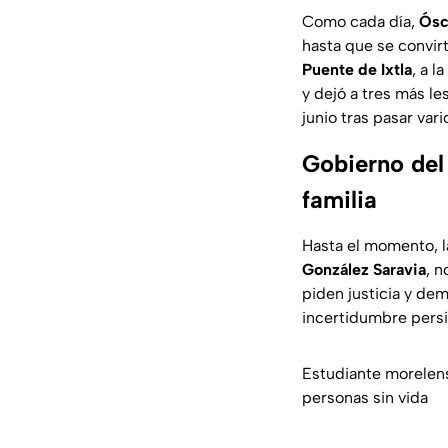
Como cada día,
Ósc
hasta que se convir
Puente de Ixtla
, a l
y dejó a tres más le
junio tras pasar var
Gobierno del
familia
Hasta el momento, l
González Saravia
, n
piden justicia y de
incertidumbre persis
Estudiante morelens
personas sin vida