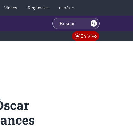
Regionales
Videos
a más +
En Vivo
Óscar
vances