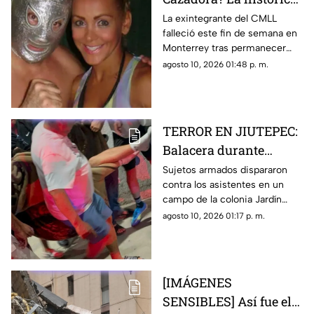
luchadora falleció a los
La exintegrante del CMLL
falleció este fin de semana en
48 años
Monterrey tras permanecer
hospitalizada por una infección
agosto 10, 2026 01:48 p. m.
pulmonar
TERROR EN JIUTEPEC:
Balacera durante
partido de futbol deja
Sujetos armados dispararon
contra los asistentes en un
tres heridos
campo de la colonia Jardín
Juárez, desatando momentos
agosto 10, 2026 01:17 p. m.
de pánico entre familias y
espectadores
[IMÁGENES
SENSIBLES] Así fue el