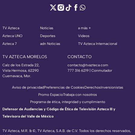
TV Azteca
Noticias
a más +
Azteca UNO
Deportes
Videos
Azteca 7
adn Noticias
TV Azteca Internacional
TV AZTECA MORELOS
CONTACTO
Calz de los Estrada 22,
contacto@tvazteca.com
Vista Hermosa, 62290
777 316 6219 | Conmutador
Cuernavaca, Mor.
Aviso de privacidad
Preferencias de Cookies
Derechos
Inversionistas
Promo Espacio
Trabaja con nosotros
Programa de ética, integridad y cumplimiento
Defensor de Audiencias y Código de Ética de Televisión Azteca III y
Televisora del Valle de México
TV Azteca, M.R. & ©, TV Azteca, S.A.B. de C.V. Todos los derechos reservados,