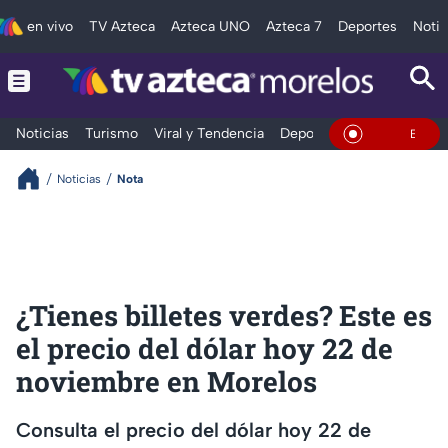
en vivo
TV Azteca
Azteca UNO
Azteca 7
Deportes
Notic
Noticias
Turismo
Viral y Tendencia
Deportes
Espectáculos
En Vivo
Noticias
Nota
¿Tienes billetes verdes? Este es
el precio del dólar hoy 22 de
noviembre en Morelos
Consulta el precio del dólar hoy 22 de