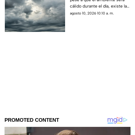
10 de agosto
cálido durante el día, existe la
probabilidad de lluvia en
agosto 10, 2026 10:10 a. m.
distintos municipios del
estado