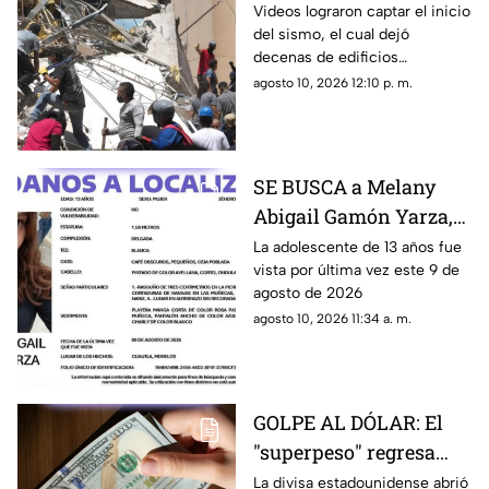
devastador terremoto
Videos lograron captar el inicio
del sismo, el cual dejó
de 7.4 que dejó al
decenas de edificios
menos 71 muertos en
colapsados y momentos de
agosto 10, 2026 12:10 p. m.
Colombia
pánico durante la mañana de
este lunes
SE BUSCA a Melany
Abigail Gamón Yarza,
menor DESAPARECIDA
La adolescente de 13 años fue
vista por última vez este 9 de
en Cuautla
agosto de 2026
agosto 10, 2026 11:34 a. m.
GOLPE AL DÓLAR: El
"superpeso" regresa
este inicio de semana;
La divisa estadounidense abrió