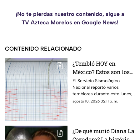
¡No te pierdas nuestro contenido, sigue a
TV Azteca Morelos en Google News!
CONTENIDO RELACIONADO
¿Tembló HOY en
México? Estos son los
sismos registrados este
El Servicio Sismológico
Nacional reportó varios
lunes 10 de agosto
temblores durante este lunes;
el de mayor intensidad fue en
agosto 10, 2026 02:11 p. m.
Guerrero
¿De qué murió Diana La
Cazadora? La histórica