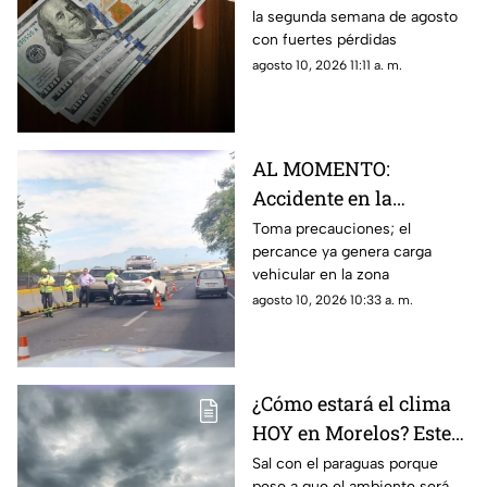
la segunda semana de agosto
estoy cuesta HOY 10 de
con fuertes pérdidas
agosto
agosto 10, 2026 11:11 a. m.
AL MOMENTO:
Accidente en la
Cuernavaca-Acapulco
Toma precauciones; el
percance ya genera carga
provoca cierre parcial
vehicular en la zona
HOY 10 de agosto
agosto 10, 2026 10:33 a. m.
¿Cómo estará el clima
HOY en Morelos? Este
es el pronóstico para el
Sal con el paraguas porque
pese a que el ambiente será