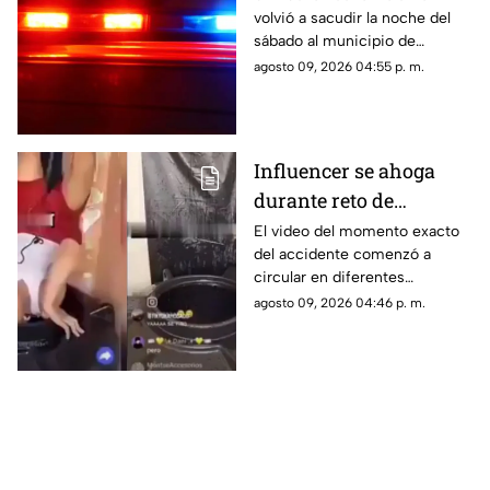
volvió a sacudir la noche del
en Jiutepec
sábado al municipio de
Jiutepec.
agosto 09, 2026 04:55 p. m.
Influencer se ahoga
durante reto de
transmisión en vivo;
El video del momento exacto
del accidente comenzó a
esto se sabe del caso
circular en diferentes
(+VIDEO)
plataformas digitales.
agosto 09, 2026 04:46 p. m.