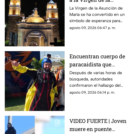
Asunción de María en
La Virgen de la Asunción de
María se ha convertido en un
Morelos
símbolo de esperanza para
miles de creyentes.
agosto 09, 2026 06:47 p. m.
Encuentran cuerpo de
paracaidista que
desapareció durante
Después de varias horas de
búsqueda, autoridades
actividad en Puente de
confirmaron el hallazgo del
Ixtla
deportista en la zona sur de
agosto 09, 2026 06:14 p. m.
Morelos.
VIDEO FUERTE | Joven
muere en puente