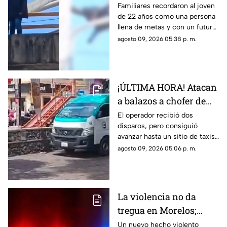
vehicular; pidió a su
Familiares recordaron al joven
de 22 años como una persona
mamá que cuidara de
llena de metas y con un futuro
su gatito
prometedor.
agosto 09, 2026 05:38 p. m.
¡ÚLTIMA HORA! Atacan
a balazos a chofer de
Ruta 13 en Oaxtepec
El operador recibió dos
disparos, pero consiguió
avanzar hasta un sitio de taxis
donde solicitó ayuda.
agosto 09, 2026 05:06 p. m.
La violencia no da
tregua en Morelos;
ejecutan a un hombre
Un nuevo hecho violento