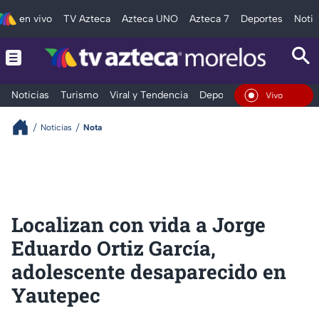
en vivo
TV Azteca
Azteca UNO
Azteca 7
Deportes
Notic
Noticias
Turismo
Viral y Tendencia
Deportes
Espectáculos
En Vivo
Noticias
Nota
Localizan con vida a Jorge
Eduardo Ortiz García,
adolescente desaparecido en
Yautepec