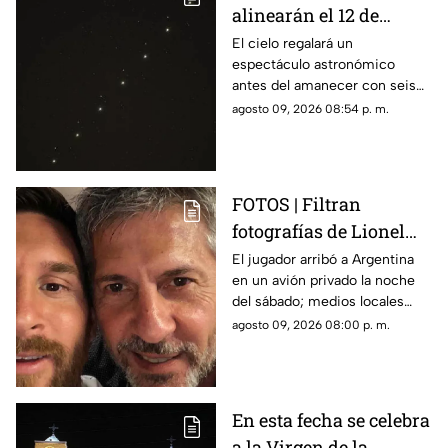
alinearán el 12 de
agosto: así podrás
El cielo regalará un
espectáculo astronómico
observar el fenómeno
antes del amanecer con seis
desde Morelos
planetas visibles desde
agosto 09, 2026 08:54 p. m.
distintos puntos de México,
incluida la entidad morelense.
FOTOS | Filtran
fotografías de Lionel
Messi y su familia en el
El jugador arribó a Argentina
en un avión privado la noche
funeral de su papá
del sábado; medios locales
captaron su llegada.
agosto 09, 2026 08:00 p. m.
En esta fecha se celebra
a la Virgen de la