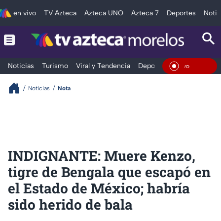
en vivo
TV Azteca
Azteca UNO
Azteca 7
Deportes
Notic
Noticias
Turismo
Viral y Tendencia
Deportes
Espectáculos
En Viv
Noticias
Nota
INDIGNANTE: Muere Kenzo,
tigre de Bengala que escapó en
el Estado de México; habría
sido herido de bala