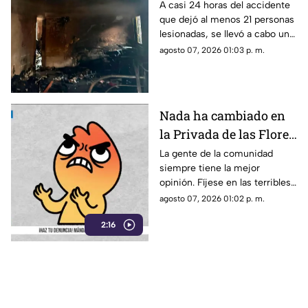
Cuernavaca a hospital
A casi 24 horas del accidente
que dejó al menos 21 personas
especializado
lesionadas, se llevó a cabo un
traslado aéreo de una de las
agosto 07, 2026 01:03 p. m.
víctimas.
Nada ha cambiado en
la Privada de las Flores
de Tepoztlán,
La gente de la comunidad
siempre tiene la mejor
ciudadanos viven sin
opinión. Fíjese en las terribles
pavimento ni drenaje
condiciones en las que viven
agosto 07, 2026 01:02 p. m.
los vecinos de esta comunidad
2:16
de Tepoztlán.