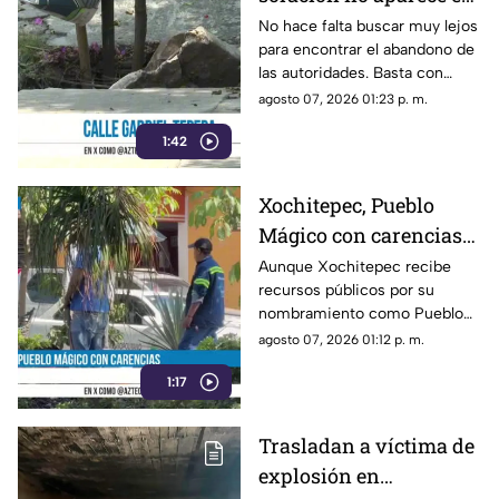
el municipio de
No hace falta buscar muy lejos
para encontrar el abandono de
Yautepec
las autoridades. Basta con
recorrer la calle Gabriel Tepepa
agosto 07, 2026 01:23 p. m.
del poblado de Oacalco, en el
1:42
municipio de Yautepec.
Xochitepec, Pueblo
Mágico con carencias
en la zona Centro
Aunque Xochitepec recibe
recursos públicos por su
nombramiento como Pueblo
Mágico, en el primer cuadro
agosto 07, 2026 01:12 p. m.
del municipio todavía se
1:17
observan carencias.
Trasladan a víctima de
explosión en