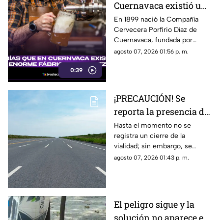
Cuernavaca existió una
enorme fábrica de
En 1899 nació la Compañía
Cervecera Porfirio Díaz de
cerveza hace más de
Cuernavaca, fundada por
120 años?
empresarios alemanes y
agosto 07, 2026 01:56 p. m.
aprovechando el agua de los
0:39
famosos manantiales de la
zona.
¡PRECAUCIÓN! Se
reporta la presencia de
manifestantes en la
Hasta el momento no se
registra un cierre de la
autopista Cuernavaca-
vialidad; sin embargo, se
Acapulco
exhorta a los automovilistas a
agosto 07, 2026 01:43 p. m.
tomar precauciones.
El peligro sigue y la
solución no aparece en