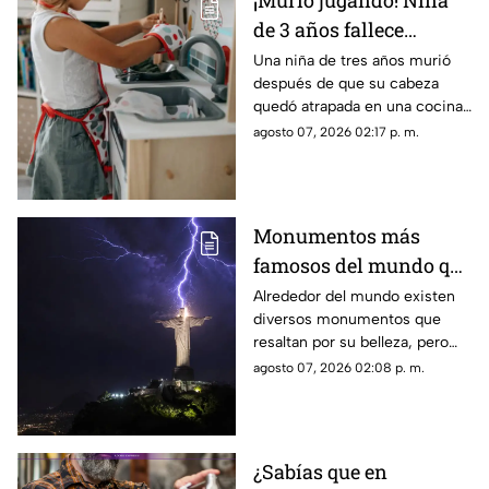
¡Murió jugando! Niña
de 3 años fallece
después de quedar
Una niña de tres años murió
después de que su cabeza
atrapada en una cocina
quedó atrapada en una cocina
de juguete
de juguete. La menor de edad
agosto 07, 2026 02:17 p. m.
estaba al cuidado del esposo
de su niñera.
Monumentos más
famosos del mundo que
también funcionan
Alrededor del mundo existen
diversos monumentos que
como pararrayos, ¿por
resaltan por su belleza, pero
qué ocurre esto?
algunos de ellos pueden llegar
agosto 07, 2026 02:08 p. m.
a funcionar como pararrayos.
¿Cuáles son?
¿Sabías que en