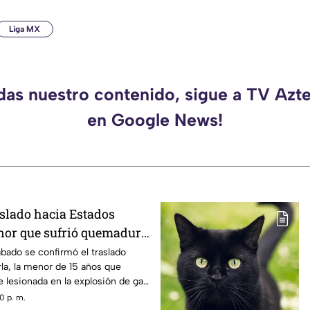
Liga MX
rdas nuestro contenido, sigue a TV Azt
en Google News!
slado hacia Estados
nor que sufrió quemadura
n de gas LP en
ábado se confirmó el traslado
la, la menor de 15 años que
 lesionada en la explosión de gas
0 p. m.