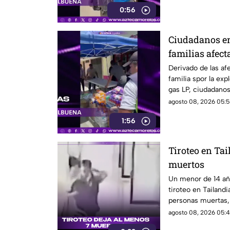
0:56
Ciudadanos en
familias afect
pipa en Cuer
Derivado de las af
familia spor la exp
gas LP, ciudadano
víveres en la zona.
agosto 08, 2026 05:5
1:56
Tiroteo en Tai
muertos
Un menor de 14 añ
tiroteo en Tailand
personas muertas, 
personas en una e
agosto 08, 2026 05:4