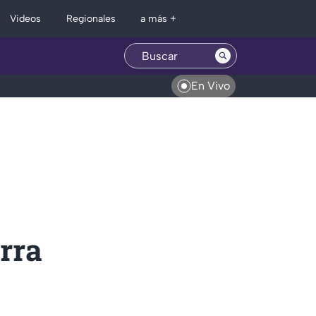
Regionales
Videos
a más +
En Vivo
rra