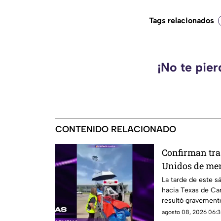
Tags relacionados
¡No te pie
CONTENIDO RELACIONADO
Confirman tra
Unidos de me
en la explosió
La tarde de este s
hacia Texas de Car
Cuernavaca
resultó gravemente
en Cuernavaca.
agosto 08, 2026 06:3