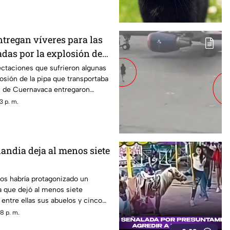
tregan víveres para las
adas por la explosión de
navaca
ectaciones que sufrieron algunas
losión de la pipa que transportaba
s de Cuernavaca entregaron
3 p. m.
landia deja al menos siete
os habría protagonizado un
ia que dejó al menos siete
entre ellas sus abuelos y cinco
scuela.
8 p. m.