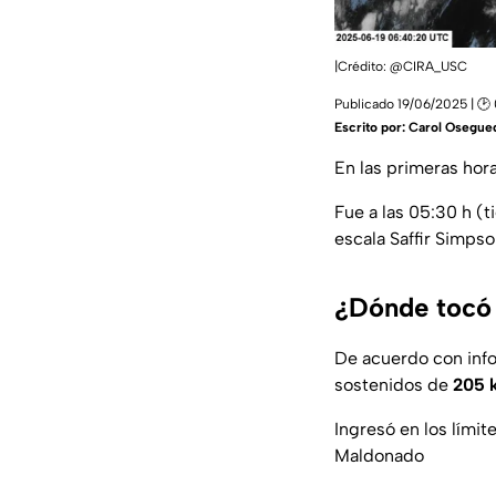
|Crédito: @CIRA_USC
Publicado 19/06/2025 | 🕑
Escrito por:
Carol Osegue
En las primeras hora
Fue a las 05:30 h (
escala Saffir Simpso
¿Dónde tocó t
De acuerdo con info
sostenidos de
205 k
Ingresó en los límit
Maldonado