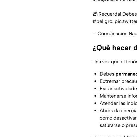
🚨¡Recuerda! Debes 
#peligro
.
pic.twitt
— Coordinación Na
¿Qué hacer d
Una vez que el fenó
Debes
permanec
Extremar precauc
Evitar actividad
Mantenerse infor
Atender las indi
Ahorra la energía
como desactivar
saturarse o prese