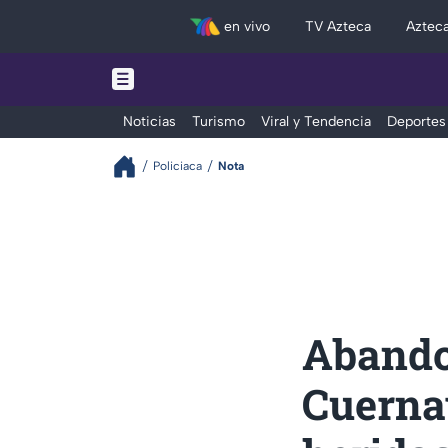
en vivo
TV Azteca
Aztec
Noticias
Turismo
Viral y Tendencia
Deportes
Policiaca
Nota
Abando
Cuerna