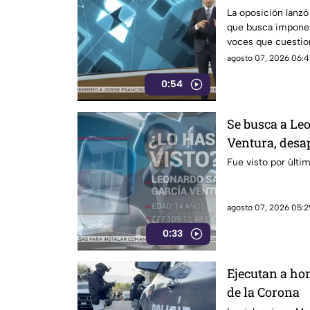
La oposición lanzó
que busca imponer 
voces que cuestio
presuntos vínculos 
agosto 07, 2026 06:4
0:54
Se busca a Le
Ventura, desa
Fue visto por últi
agosto 07, 2026 05:2
0:33
Ejecutan a ho
de la Corona