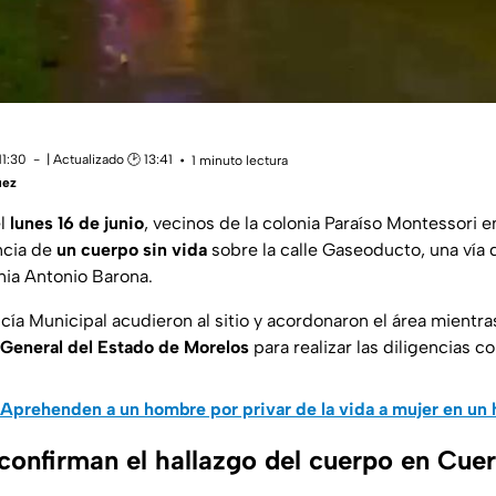
11:30
| Actualizado 🕑 13:41
1 minuto lectura
uez
el
lunes 16 de junio
, vecinos de la colonia Paraíso Montessori 
ncia de
un cuerpo sin vida
sobre la calle Gaseoducto, una vía
nia Antonio Barona.
cía Municipal acudieron al sitio y acordonaron el área mientras
a General del Estado de Morelos
para realizar las diligencias c
Aprehenden a un hombre por privar de la vida a mujer en un 
confirman el hallazgo del cuerpo en Cue