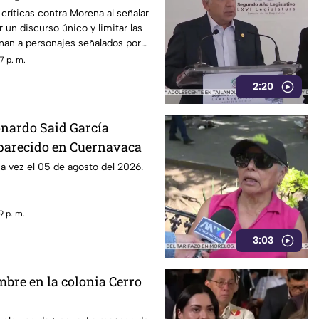
 críticas contra Morena al señalar
un discurso único y limitar las
nan a personajes señalados por
con la narcopolítica de la 4T.
7 p. m.
2:20
onardo Said García
parecido en Cuernavaca
ma vez el 05 de agosto del 2026.
9 p. m.
3:03
mbre en la colonia Cerro