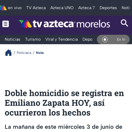
en vivo
TV Azteca
Azteca UNO
Azteca 7
Deportes
Notic
Noticias
Turismo
Viral y Tendencia
Deportes
Espectáculos
En Vivo
Policiaca
Nota
Doble homicidio se registra en
Emiliano Zapata HOY, así
ocurrieron los hechos
La mañana de este miércoles 3 de junio de