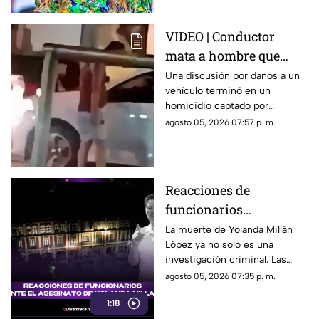
VIDEO | Conductor
mata a hombre que
rompió su espejo
Una discusión por daños a un
vehículo terminó en un
retrovisor
homicidio captado por
testigos.
agosto 05, 2026 07:57 p. m.
Reacciones de
funcionarios
Morelenses ante el
La muerte de Yolanda Millán
López ya no solo es una
asesinato de Yolanda
investigación criminal. Las
Millán, ayudante
reacciones continúan
agosto 05, 2026 07:35 p. m.
municipal de
creciendo y las preguntas
Tepetzingo
1:18
sobre la seguridad de los