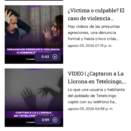
funcionarios municipales en
Morelos son cada vez más
¿Víctima o culpable? El
fuertes. ¿Qué dijeron las
caso de violencia
autoridades y qué sigue en el
caso?
contra los hombres en
Hay videos de las presuntas
agresiones, una denuncia
Sonora que está
formal y hasta cinco citas
generando
psicológicas canceladas; aun
agosto 05, 2026 07:15 p. m.
conversación en redes
así, José asegura que la
sociales
0:42
justicia sigue sin llegar.
VIDEO | ¿Captaron a La
Llorona en Tetelcingo,
Morelos? Misteriosa
Lo que una usuaria y habitante
del poblado de Tetelcingo
figura y lamentos en
captó con su teléfono ha
Tetelcingo, Morelos,
dejado a muchos morelenses
agosto 05, 2026 06:58 p. m.
estremecen las redes
cuestionando sí las leyendas
0:59
que se han contado de
generación en generación