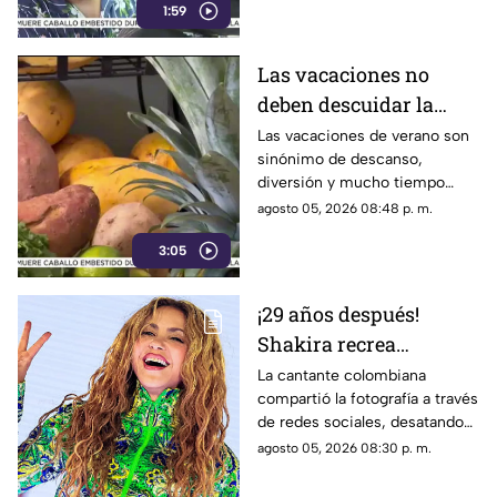
1:59
Las vacaciones no
deben descuidar la
alimentación infantil
Las vacaciones de verano son
sinónimo de descanso,
diversión y mucho tiempo
libre.
agosto 05, 2026 08:48 p. m.
3:05
¡29 años después!
Shakira recrea
ICÓNICO meme; esta es
La cantante colombiana
compartió la fotografía a través
la historia de la
de redes sociales, desatando
fotografía
cientos de comentarios.
agosto 05, 2026 08:30 p. m.