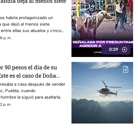
landia deja al menos siete
os habría protagonizado un
ia que dejó al menos siete
entre ellas sus abuelos y cinco
scuela.
8 p. m.
0:29
 90 pesos el día de su
ste es el caso de Doña
resaba a casa después de vender
c, Puebla, cuando
ombre la siguió para asaltarla.
2 p. m.