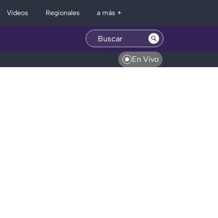
Regionales
Videos
a más +
En Vivo