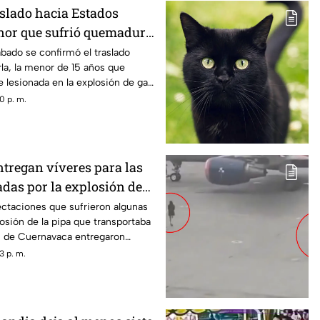
slado hacia Estados
nor que sufrió quemadura
n de gas LP en
ábado se confirmó el traslado
la, la menor de 15 años que
 lesionada en la explosión de gas
0 p. m.
tregan víveres para las
adas por la explosión de
navaca
ectaciones que sufrieron algunas
losión de la pipa que transportaba
s de Cuernavaca entregaron
3 p. m.