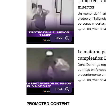
Tiroteo en Tai
muertos
Un menor de 14 añ
tiroteo en Tailand
personas muertas, 
personas en una e
agosto 08, 2026 05:4
0:22
La mataron por
cumpleaños; E
Dominga
Doña Dominga reg
cemitas en Amozo
presuntamente un h
agosto 08, 2026 05:4
0:24