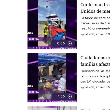
Confirman tra
Unidos de me
en la explosió
La tarde de este s
hacia Texas de Car
Cuernavaca
resultó gravemente
en Cuernavaca.
agosto 08, 2026 06:3
0:56
Ciudadanos en
familias afect
pipa en Cuer
Derivado de las af
familia spor la exp
gas LP, ciudadano
víveres en la zona.
agosto 08, 2026 05:5
1:56