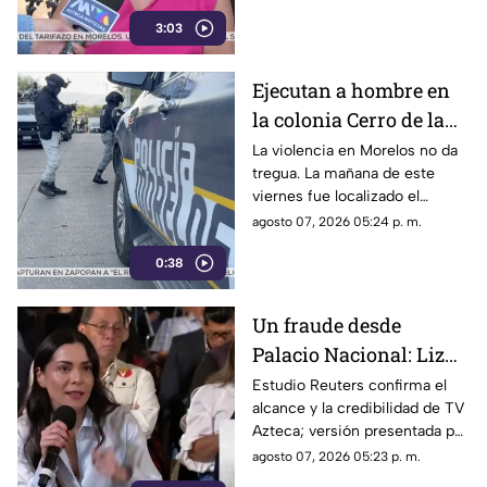
desde que la economía de los
3:03
morelenses se vio afectada y
los ciudadanos denunciaran su
incorfomidad por el mal trato
Ejecutan a hombre en
al interior de las unidades.
la colonia Cerro de la
Corona
La violencia en Morelos no da
tregua. La mañana de este
viernes fue localizado el
cuerpo de un hombre con
agosto 07, 2026 05:24 p. m.
impactos de arma de fuego
0:38
sobre la calle alianza nacional,
en la colonia cerro de la
corona, en Jiutepec.
Un fraude desde
Palacio Nacional: Liz
Vilchis intentó
Estudio Reuters confirma el
alcance y la credibilidad de TV
desvirtuar estudio de
Azteca; versión presentada por
Reuters sobre la
Liz Vilchis fue cuestionada al
agosto 07, 2026 05:23 p. m.
credibilidad de TV
contrastarla con el informe.