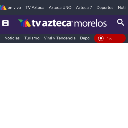
en vivo
TV Azteca
Azteca UNO
Azteca 7
Deportes
Notic
Noticias
Turismo
Viral y Tendencia
Deportes
Espectáculos
En Vivo