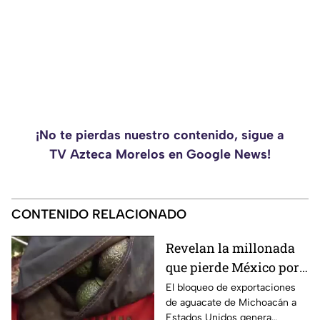
¡No te pierdas nuestro contenido, sigue a
TV Azteca Morelos en Google News!
CONTENIDO RELACIONADO
Revelan la millonada
que pierde México por
el bloqueo de Estados
El bloqueo de exportaciones
de aguacate de Michoacán a
Unidos al aguacate de
Estados Unidos genera