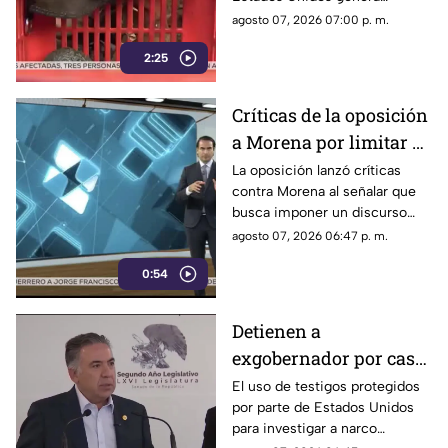
Michoacán
pérdidas millonarias.
agosto 07, 2026 07:00 p. m.
2:25
Críticas de la oposición
a Morena por limitar el
debate político
La oposición lanzó críticas
contra Morena al señalar que
busca imponer un discurso
único y limitar las voces que
agosto 07, 2026 06:47 p. m.
cuestionan a personajes
0:54
señalados por presuntos
vínculos con la narcopolítica de
la 4T.
Detienen a
exgobernador por caso
Ayotzinapa y desaforan
El uso de testigos protegidos
por parte de Estados Unidos
a alcaldes
para investigar a narco