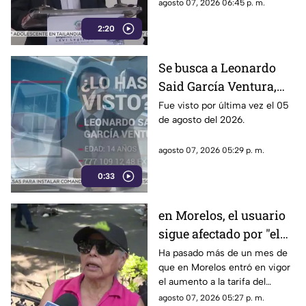
políticos ha sido cuestionado
agosto 07, 2026 06:45 p. m.
por la 4T. Sin embargo, este
2:20
método también ha colocado
bajo la lupa a funcionarios y
gobernadores de morena,
Se busca a Leonardo
entre ellos Rubén Rocha y
Said García Ventura,
Enrique Inzunza.
desaparecido en
Fue visto por última vez el 05
de agosto del 2026.
Cuernavaca
agosto 07, 2026 05:29 p. m.
0:33
en Morelos, el usuario
sigue afectado por "el
tarifazo"
Ha pasado más de un mes de
que en Morelos entró en vigor
el aumento a la tarifa del
transporte público. Un mes,
agosto 07, 2026 05:27 p. m.