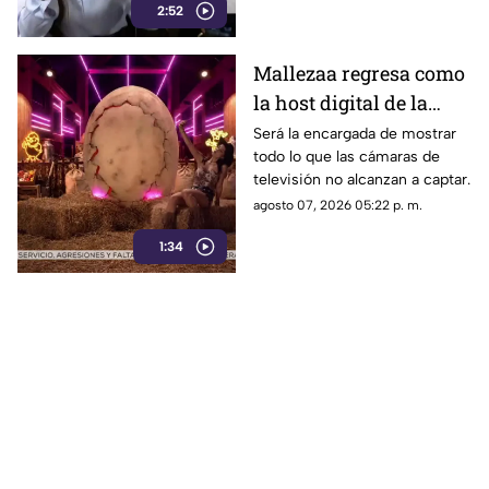
Azteca
2:52
Mallezaa regresa como
la host digital de la
segunda temporada de
Será la encargada de mostrar
todo lo que las cámaras de
La Granja VIP
televisión no alcanzan a captar.
agosto 07, 2026 05:22 p. m.
1:34