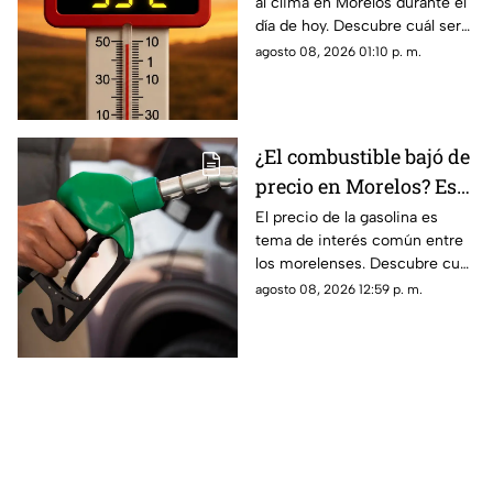
al clima en Morelos durante el
HOY
día de hoy. Descubre cuál será
la temperatura máxima hoy
agosto 08, 2026 01:10 p. m.
sábado 8 de agosto de 2026.
¿El combustible bajó de
precio en Morelos? Esto
cuesta llenar tu tanque
El precio de la gasolina es
tema de interés común entre
de gasolina HOY
los morelenses. Descubre cuál
su precio en Morelos durante
agosto 08, 2026 12:59 p. m.
hoy sábado 8 de agosto de
2026.