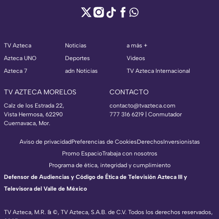
TV Azteca
Noticias
a más +
Azteca UNO
Deportes
Videos
Azteca 7
adn Noticias
TV Azteca Internacional
TV AZTECA MORELOS
CONTACTO
Calz de los Estrada 22,
contacto@tvazteca.com
Vista Hermosa, 62290
777 316 6219 | Conmutador
Cuernavaca, Mor.
Aviso de privacidad
Preferencias de Cookies
Derechos
Inversionistas
Promo Espacio
Trabaja con nosotros
Programa de ética, integridad y cumplimiento
Defensor de Audiencias y Código de Ética de Televisión Azteca III y
Televisora del Valle de México
TV Azteca, M.R. & ©, TV Azteca, S.A.B. de C.V. Todos los derechos reservados,