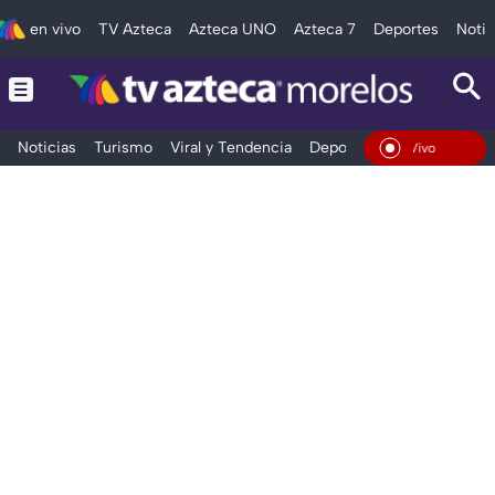
en vivo
TV Azteca
Azteca UNO
Azteca 7
Deportes
Notic
Noticias
Turismo
Viral y Tendencia
Deportes
Espectáculos
En Vivo