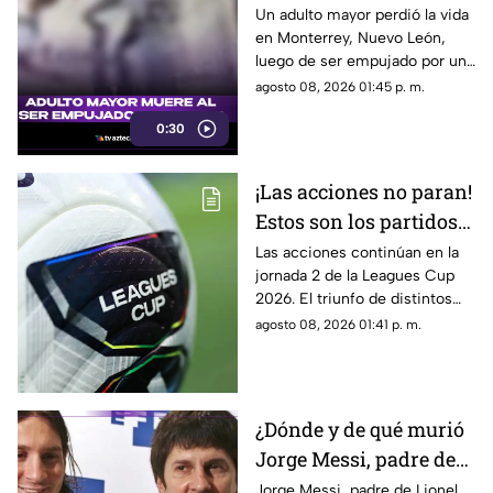
calle
Un adulto mayor perdió la vida
en Monterrey, Nuevo León,
luego de ser empujado por un
sujeto hacia el arroyo
agosto 08, 2026 01:45 p. m.
vehicular.
0:30
¡Las acciones no paran!
Estos son los partidos
restantes de la jornada
Las acciones continúan en la
jornada 2 de la Leagues Cup
2 de la Leagues Cup
2026. El triunfo de distintos
2026
equipos de la Liga MX podría
agosto 08, 2026 01:41 p. m.
apretar la parte alta de la tabla
de posiciones.
¿Dónde y de qué murió
Jorge Messi, padre de
Lionel Messi?
Jorge Messi, padre de Lionel