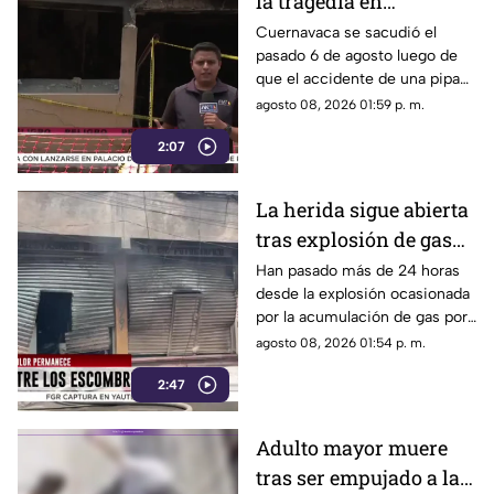
la tragedia en
Cuernavaca
Cuernavaca se sacudió el
pasado 6 de agosto luego de
que el accidente de una pipa
provocara una explosión en la
agosto 08, 2026 01:59 p. m.
colonia Las Granjas.
2:07
La herida sigue abierta
tras explosión de gas
LP en Cuernavaca
Han pasado más de 24 horas
desde la explosión ocasionada
por la acumulación de gas por
fuga.
agosto 08, 2026 01:54 p. m.
2:47
Adulto mayor muere
tras ser empujado a la