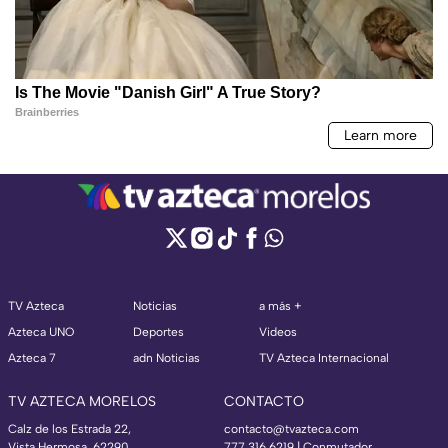
TV Azteca
Noticias
a más +
Azteca UNO
Deportes
Videos
Azteca 7
adn Noticias
TV Azteca Internacional
TV AZTECA MORELOS
CONTACTO
Calz de los Estrada 22,
contacto@tvazteca.com
Vista Hermosa, 62290
777 316 6219 | Conmutador