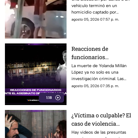
vehículo terminó en un
retrovisor
homicidio captado por
testigos.
agosto 05, 2026 07:57 p. m.
Reacciones de
funcionarios
Morelenses ante el
La muerte de Yolanda Millán
López ya no solo es una
asesinato de Yolanda
investigación criminal. Las
Millán, ayudante
reacciones continúan
agosto 05, 2026 07:35 p. m.
municipal de
creciendo y las preguntas
Tepetzingo
1:18
sobre la seguridad de los
funcionarios municipales en
Morelos son cada vez más
¿Víctima o culpable? El
fuertes. ¿Qué dijeron las
caso de violencia
autoridades y qué sigue en el
caso?
contra los hombres en
Hay videos de las presuntas