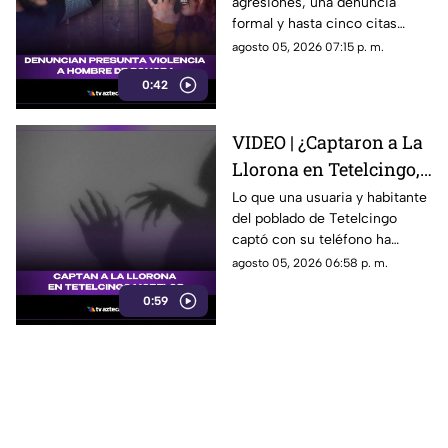
agresiones, una denuncia
Sonora que está
formal y hasta cinco citas
generando
psicológicas canceladas; aun
agosto 05, 2026 07:15 p. m.
conversación en redes
así, José asegura que la
sociales
0:42
justicia sigue sin llegar.
VIDEO | ¿Captaron a La
Llorona en Tetelcingo,
Morelos? Misteriosa
Lo que una usuaria y habitante
del poblado de Tetelcingo
figura y lamentos en
captó con su teléfono ha
Tetelcingo, Morelos,
dejado a muchos morelenses
agosto 05, 2026 06:58 p. m.
estremecen las redes
cuestionando sí las leyendas
0:59
que se han contado de
generación en generación
sobre la presencia de la llorona
en la entidad, son reales.