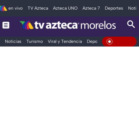
en vivo
TV Azteca
Azteca UNO
Azteca 7
Deportes
Notic
Noticias
Turismo
Viral y Tendencia
Deportes
Espectáculos
En Vivo