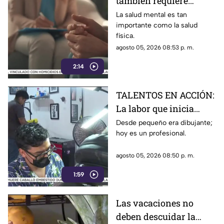
también requiere
atención
La salud mental es tan
importante como la salud
física.
agosto 05, 2026 08:53 p. m.
2:14
TALENTOS EN ACCIÓN:
La labor que inicia
desde la creatividad
Desde pequeño era dibujante;
hoy es un profesional.
agosto 05, 2026 08:50 p. m.
1:59
Las vacaciones no
deben descuidar la