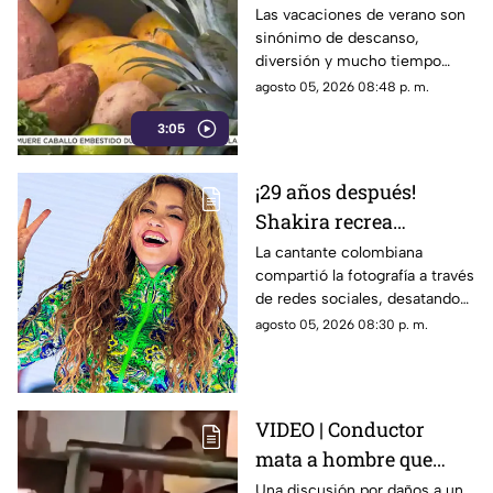
alimentación infantil
Las vacaciones de verano son
sinónimo de descanso,
diversión y mucho tiempo
libre.
agosto 05, 2026 08:48 p. m.
3:05
¡29 años después!
Shakira recrea
ICÓNICO meme; esta es
La cantante colombiana
compartió la fotografía a través
la historia de la
de redes sociales, desatando
fotografía
cientos de comentarios.
agosto 05, 2026 08:30 p. m.
VIDEO | Conductor
mata a hombre que
rompió su espejo
Una discusión por daños a un