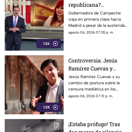
republicana?
Gobernadora Layda
Gobernadora de Campeche
viaja en primera clase hacia
Sansores viaja en
Madrid a pesar de la austeridad
primera clase hacia
republicana.
agosto 06, 2026 07:35 p. m.
Madrid
1:26
Controversia: Jesús
Ramírez Cuevas y
Censura a los Medios
Jesús Ramírez Cuevas y su
cambio de postura sobre la
de Comunicación
censura mediática en los
medios de comunicación.
agosto 06, 2026 07:31 p. m.
1:28
¡Estaba prófugo! Tras