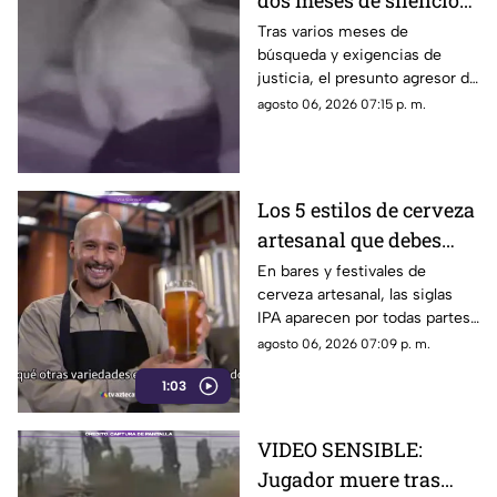
dos meses de silencio
detuvieron a Jorge "N",
Tras varios meses de
búsqueda y exigencias de
agresor de Paula
justicia, el presunto agresor de
Paula Fajardo fue localizado y
agosto 06, 2026 07:15 p. m.
detenido en el estado de
Guerrero.
Los 5 estilos de cerveza
artesanal que debes
conocer
En bares y festivales de
cerveza artesanal, las siglas
IPA aparecen por todas partes.
Pero, ¿qué significa realmente
agosto 06, 2026 07:09 p. m.
y qué otras variedades existen
1:03
en el mundo?
VIDEO SENSIBLE:
Jugador muere tras