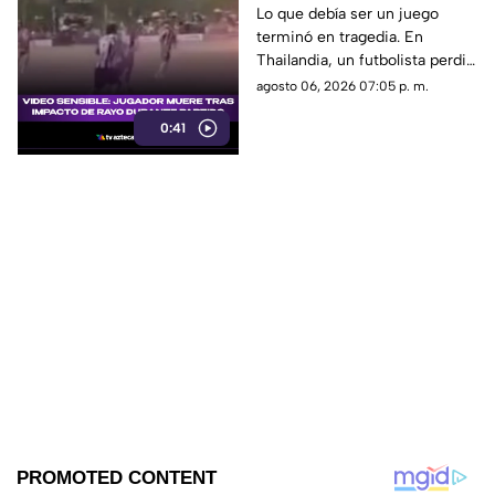
impacto de rayo
Lo que debía ser un juego
terminó en tragedia. En
durante partido
Thailandia, un futbolista perdió
la vida al ser alcanzado por un
agosto 06, 2026 07:05 p. m.
rayo en pleno partido
0:41