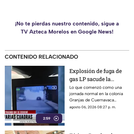
¡No te pierdas nuestro contenido, sigue a
TV Azteca Morelos en Google News!
CONTENIDO RELACIONADO
Explosión de fuga de
gas LP sacude la
colonia Las Granjas
Lo que comenzó como una
jornada normal en la colonia
Granjas de Cuernavaca
terminó en una movilización
agosto 06, 2026 08:27 p. m.
de emergencia.
2:59