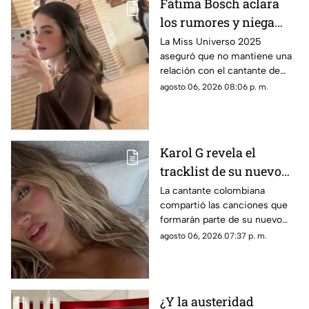
Fátima Bosch aclara
los rumores y niega
tener un romance con
La Miss Universo 2025
aseguró que no mantiene una
Natanael Cano
relación con el cantante de
corridos tumbados.
agosto 06, 2026 08:06 p. m.
Karol G revela el
tracklist de su nuevo
álbum antes de su
La cantante colombiana
compartió las canciones que
lanzamiento; esta es la
formarán parte de su nuevo
lista completa
material de estudio,
agosto 06, 2026 07:37 p. m.
sorprendiendo con
colaboraciones
internacionales.
¿Y la austeridad