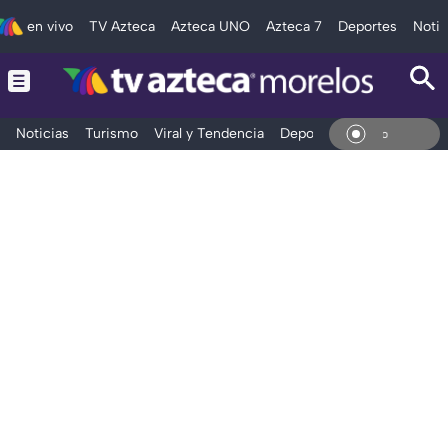
en vivo
TV Azteca
Azteca UNO
Azteca 7
Deportes
Notic
Noticias
Turismo
Viral y Tendencia
Deportes
Espectáculos
En Vi