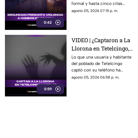
formal y hasta cinco citas
generando
psicológicas canceladas; aun
agosto 05, 2026 07:15 p. m.
conversación en redes
así, José asegura que la
sociales
0:42
justicia sigue sin llegar.
VIDEO | ¿Captaron a La
Llorona en Tetelcingo,
Morelos? Misteriosa
Lo que una usuaria y habitante
del poblado de Tetelcingo
figura y lamentos en
captó con su teléfono ha
Tetelcingo, Morelos,
dejado a muchos morelenses
agosto 05, 2026 06:58 p. m.
estremecen las redes
cuestionando sí las leyendas
0:59
que se han contado de
generación en generación
sobre la presencia de la llorona
en la entidad, son reales.