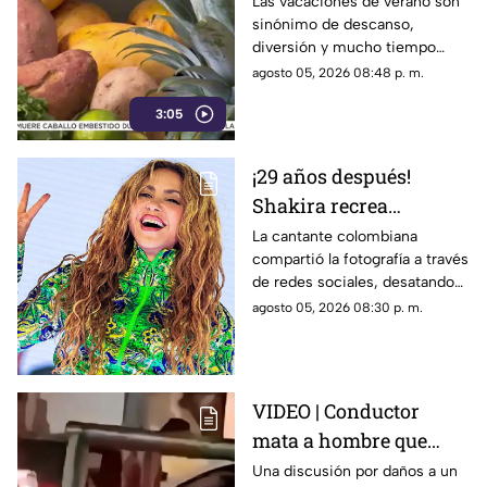
alimentación infantil
Las vacaciones de verano son
sinónimo de descanso,
diversión y mucho tiempo
libre.
agosto 05, 2026 08:48 p. m.
3:05
¡29 años después!
Shakira recrea
ICÓNICO meme; esta es
La cantante colombiana
compartió la fotografía a través
la historia de la
de redes sociales, desatando
fotografía
cientos de comentarios.
agosto 05, 2026 08:30 p. m.
VIDEO | Conductor
mata a hombre que
rompió su espejo
Una discusión por daños a un