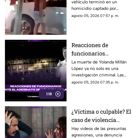
vehículo terminó en un
retrovisor
homicidio captado por
testigos.
agosto 05, 2026 07:57 p. m.
Reacciones de
funcionarios
Morelenses ante el
La muerte de Yolanda Millán
López ya no solo es una
asesinato de Yolanda
investigación criminal. Las
Millán, ayudante
reacciones continúan
agosto 05, 2026 07:35 p. m.
municipal de
creciendo y las preguntas
Tepetzingo
1:18
sobre la seguridad de los
funcionarios municipales en
Morelos son cada vez más
¿Víctima o culpable? El
fuertes. ¿Qué dijeron las
caso de violencia
autoridades y qué sigue en el
caso?
contra los hombres en
Hay videos de las presuntas
agresiones, una denuncia
Sonora que está