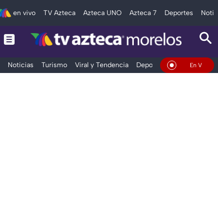
en vivo
TV Azteca
Azteca UNO
Azteca 7
Deportes
Notic
Noticias
Turismo
Viral y Tendencia
Deportes
Espectáculos
En Vivo