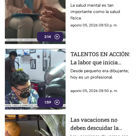
atención
La salud mental es tan
importante como la salud
física.
agosto 05, 2026 08:53 p. m.
2:14
TALENTOS EN ACCIÓN:
La labor que inicia
desde la creatividad
Desde pequeño era dibujante;
hoy es un profesional.
agosto 05, 2026 08:50 p. m.
1:59
Las vacaciones no
deben descuidar la