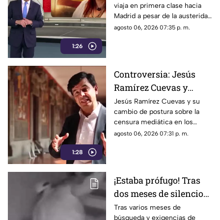
viaja en primera clase hacia
Sansores viaja en
Madrid a pesar de la austeridad
primera clase hacia
republicana.
agosto 06, 2026 07:35 p. m.
Madrid
1:26
Controversia: Jesús
Ramírez Cuevas y
Censura a los Medios
Jesús Ramírez Cuevas y su
cambio de postura sobre la
de Comunicación
censura mediática en los
medios de comunicación.
agosto 06, 2026 07:31 p. m.
1:28
¡Estaba prófugo! Tras
dos meses de silencio
detuvieron a Jorge "N",
Tras varios meses de
búsqueda y exigencias de