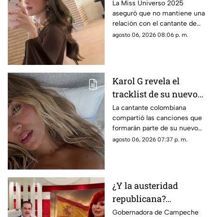
tener un romance con
La Miss Universo 2025
aseguró que no mantiene una
Natanael Cano
relación con el cantante de
corridos tumbados.
agosto 06, 2026 08:06 p. m.
Karol G revela el
tracklist de su nuevo
álbum antes de su
La cantante colombiana
compartió las canciones que
lanzamiento; esta es la
formarán parte de su nuevo
lista completa
material de estudio,
agosto 06, 2026 07:37 p. m.
sorprendiendo con
colaboraciones
internacionales.
¿Y la austeridad
republicana?
Gobernadora Layda
Gobernadora de Campeche