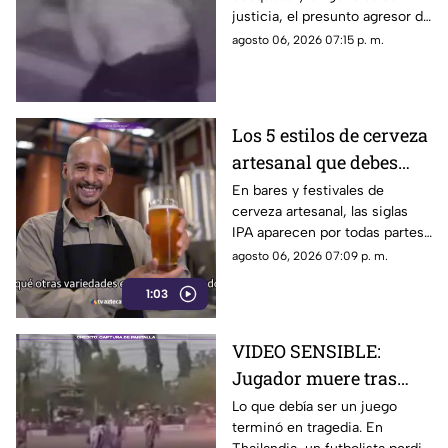
agresor de Paula
justicia, el presunto agresor de
Paula Fajardo fue localizado y
agosto 06, 2026 07:15 p. m.
detenido en el estado de
Guerrero.
Los 5 estilos de cerveza
artesanal que debes
conocer
En bares y festivales de
cerveza artesanal, las siglas
IPA aparecen por todas partes.
Pero, ¿qué significa realmente
agosto 06, 2026 07:09 p. m.
y qué otras variedades existen
1:03
en el mundo?
VIDEO SENSIBLE:
Jugador muere tras
impacto de rayo
Lo que debía ser un juego
terminó en tragedia. En
durante partido