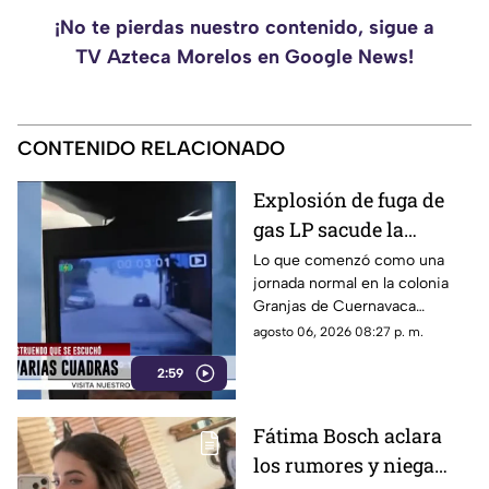
¡No te pierdas nuestro contenido, sigue a
TV Azteca Morelos en Google News!
CONTENIDO RELACIONADO
Explosión de fuga de
gas LP sacude la
colonia Las Granjas
Lo que comenzó como una
jornada normal en la colonia
Granjas de Cuernavaca
terminó en una movilización
agosto 06, 2026 08:27 p. m.
de emergencia.
2:59
Fátima Bosch aclara
los rumores y niega