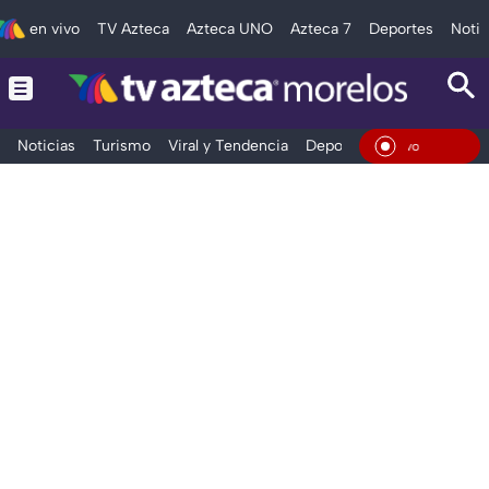
en vivo
TV Azteca
Azteca UNO
Azteca 7
Deportes
Notic
Noticias
Turismo
Viral y Tendencia
Deportes
Espectáculos
En Viv