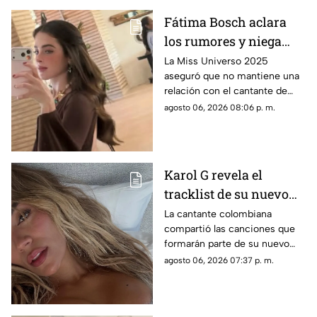
Fátima Bosch aclara
los rumores y niega
tener un romance con
La Miss Universo 2025
aseguró que no mantiene una
Natanael Cano
relación con el cantante de
corridos tumbados.
agosto 06, 2026 08:06 p. m.
Karol G revela el
tracklist de su nuevo
álbum antes de su
La cantante colombiana
compartió las canciones que
lanzamiento; esta es la
formarán parte de su nuevo
lista completa
material de estudio,
agosto 06, 2026 07:37 p. m.
sorprendiendo con
colaboraciones
internacionales.