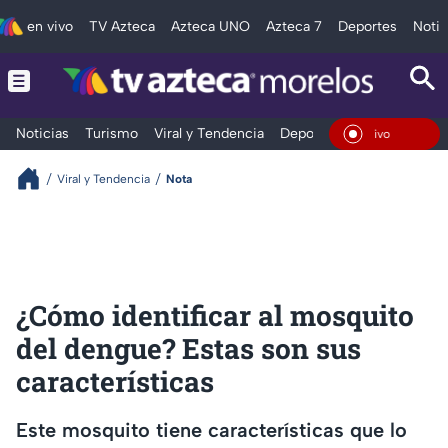
en vivo
TV Azteca
Azteca UNO
Azteca 7
Deportes
Notic
Noticias
Turismo
Viral y Tendencia
Deportes
Espectáculos
En Vivo
Viral y Tendencia
Nota
¿Cómo identificar al mosquito
del dengue? Estas son sus
características
Este mosquito tiene características que lo