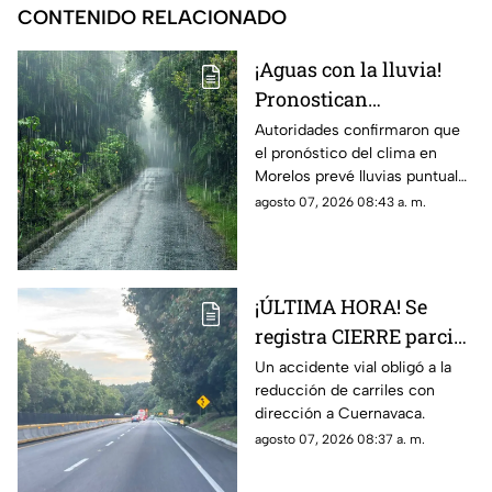
CONTENIDO RELACIONADO
¡Aguas con la lluvia!
Pronostican
precipitaciones muy
Autoridades confirmaron que
el pronóstico del clima en
fuertes en Morelos
Morelos prevé lluvias puntuales
HOY; Lista de
muy fuertes de 50 a 75 mm
agosto 07, 2026 08:43 a. m.
municipios más
hoy viernes 7 de agosto de
afectados
2026.
¡ÚLTIMA HORA! Se
registra CIERRE parcial
en la autopista México-
Un accidente vial obligó a la
reducción de carriles con
Cuernavaca; esto pasó
dirección a Cuernavaca.
agosto 07, 2026 08:37 a. m.