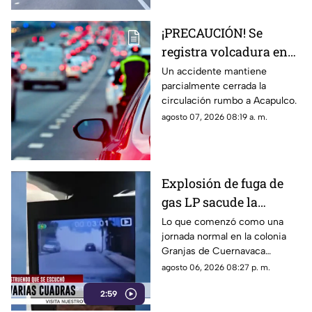
¡PRECAUCIÓN! Se
registra volcadura en
la autopista
Un accidente mantiene
parcialmente cerrada la
Cuernavaca-Acapulco
circulación rumbo a Acapulco.
agosto 07, 2026 08:19 a. m.
Explosión de fuga de
gas LP sacude la
colonia Las Granjas
Lo que comenzó como una
jornada normal en la colonia
Granjas de Cuernavaca
terminó en una movilización
agosto 06, 2026 08:27 p. m.
de emergencia.
2:59