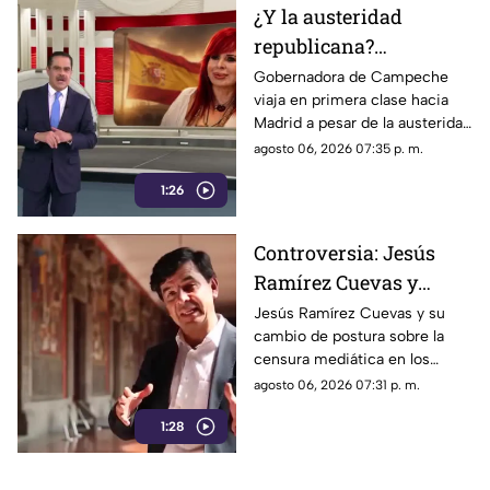
¿Y la austeridad
republicana?
Gobernadora Layda
Gobernadora de Campeche
viaja en primera clase hacia
Sansores viaja en
Madrid a pesar de la austeridad
primera clase hacia
republicana.
agosto 06, 2026 07:35 p. m.
Madrid
1:26
Controversia: Jesús
Ramírez Cuevas y
Censura a los Medios
Jesús Ramírez Cuevas y su
cambio de postura sobre la
de Comunicación
censura mediática en los
medios de comunicación.
agosto 06, 2026 07:31 p. m.
1:28