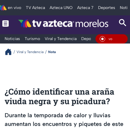
en vivo
TV Azteca
Azteca UNO
Azteca 7
Deportes
Notic
Noticias
Turismo
Viral y Tendencia
Deportes
Espectáculos
En Vi
Viral y Tendencia
Nota
¿Cómo identificar una araña
viuda negra y su picadura?
Durante la temporada de calor y lluvias
aumentan los encuentros y piquetes de este