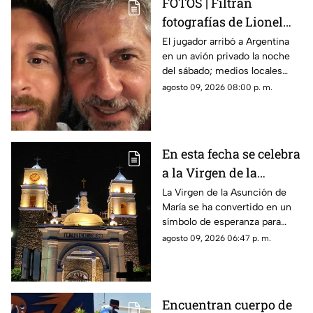
FOTOS | Filtran
fotografías de Lionel
Messi y su familia en el
El jugador arribó a Argentina
en un avión privado la noche
funeral de su papá
del sábado; medios locales
captaron su llegada.
agosto 09, 2026 08:00 p. m.
En esta fecha se celebra
a la Virgen de la
Asunción de María en
La Virgen de la Asunción de
María se ha convertido en un
Morelos
símbolo de esperanza para
miles de creyentes.
agosto 09, 2026 06:47 p. m.
Encuentran cuerpo de