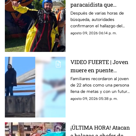
paracaidista que
desapareció durante
Después de varias horas de
búsqueda, autoridades
actividad en Puente de
confirmaron el hallazgo del
Ixtla
deportista en la zona sur de
agosto 09, 2026 06:14 p. m.
Morelos.
VIDEO FUERTE | Joven
muere en puente
vehicular; pidió a su
Familiares recordaron al joven
de 22 años como una persona
mamá que cuidara de
llena de metas y con un futuro
su gatito
prometedor.
agosto 09, 2026 05:38 p. m.
¡ÚLTIMA HORA! Atacan
a balazos a chofer de