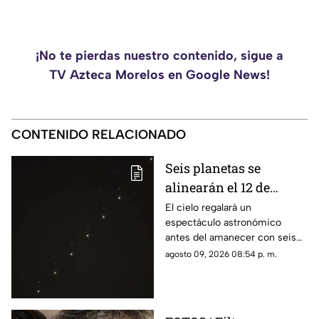
¡No te pierdas nuestro contenido, sigue a
TV Azteca Morelos en Google News!
CONTENIDO RELACIONADO
Seis planetas se
alinearán el 12 de
agosto: así podrás
El cielo regalará un
espectáculo astronómico
observar el fenómeno
antes del amanecer con seis
desde Morelos
planetas visibles desde
agosto 09, 2026 08:54 p. m.
distintos puntos de México,
incluida la entidad morelense.