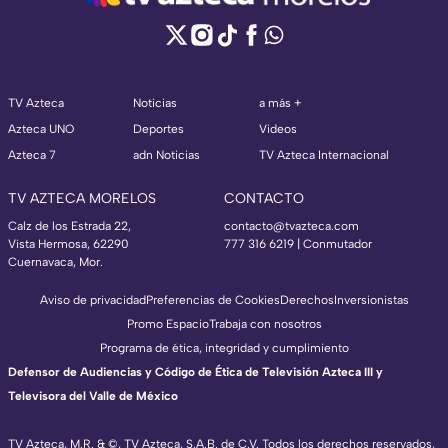
TV Azteca
Noticias
a más +
Azteca UNO
Deportes
Videos
Azteca 7
adn Noticias
TV Azteca Internacional
TV AZTECA MORELOS
CONTACTO
Calz de los Estrada 22,
contacto@tvazteca.com
Vista Hermosa, 62290
777 316 6219 | Conmutador
Cuernavaca, Mor.
Aviso de privacidad
Preferencias de Cookies
Derechos
Inversionistas
Promo Espacio
Trabaja con nosotros
Programa de ética, integridad y cumplimiento
Defensor de Audiencias y Código de Ética de Televisión Azteca III y
Televisora del Valle de México
TV Azteca, M.R. & ©, TV Azteca, S.A.B. de C.V. Todos los derechos reservados,