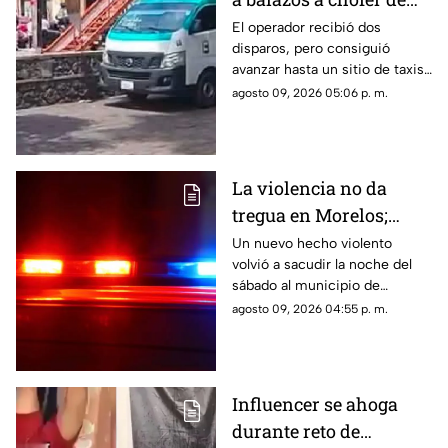
Ruta 13 en Oaxtepec
El operador recibió dos
disparos, pero consiguió
avanzar hasta un sitio de taxis
donde solicitó ayuda.
agosto 09, 2026 05:06 p. m.
La violencia no da
tregua en Morelos;
ejecutan a un hombre
Un nuevo hecho violento
volvió a sacudir la noche del
en Jiutepec
sábado al municipio de
Jiutepec.
agosto 09, 2026 04:55 p. m.
Influencer se ahoga
durante reto de