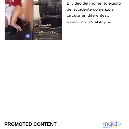
transmisión en vivo;
El video del momento exacto
del accidente comenzó a
esto se sabe del caso
circular en diferentes
(+VIDEO)
plataformas digitales.
agosto 09, 2026 04:46 p. m.