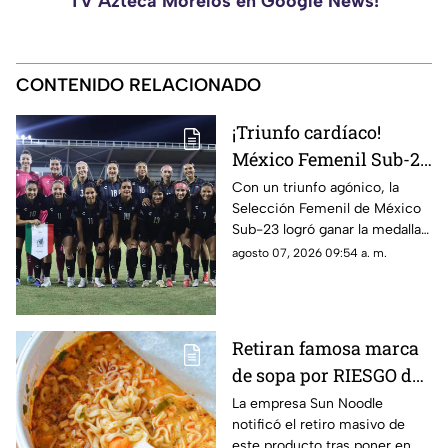
TV Azteca Morelos en Google News!
CONTENIDO RELACIONADO
¡Triunfo cardíaco!
México Femenil Sub-23
vence en penales a
Con un triunfo agónico, la
Selección Femenil de México
Colombia en la final de
Sub-23 logró ganar la medalla
los Juegos
de oro en fútbol durante los
agosto 07, 2026 09:54 a. m.
Centroamericanos y del
Juegos Centroamericanos y
Caribe 2026
del Caribe 2026.
Retiran famosa marca
de sopa por RIESGO de
alergia; autoridades
La empresa Sun Noodle
notificó el retiro masivo de
piden no consumir el
este producto tras poner en