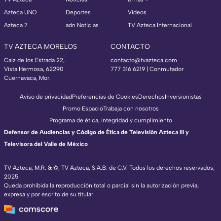
Azteca UNO
Deportes
Videos
Azteca 7
adn Noticias
TV Azteca Internacional
TV AZTECA MORELOS
CONTACTO
Calz de los Estrada 22,
contacto@tvazteca.com
Vista Hermosa, 62290
777 316 6219 | Conmutador
Cuernavaca, Mor.
Aviso de privacidad
Preferencias de Cookies
Derechos
Inversionistas
Promo Espacio
Trabaja con nosotros
Programa de ética, integridad y cumplimiento
Defensor de Audiencias y Código de Ética de Televisión Azteca III y
Televisora del Valle de México
TV Azteca, M.R. & ©, TV Azteca, S.A.B. de C.V. Todos los derechos reservados,
2025.
Queda prohibida la reproducción total o parcial sin la autorización previa,
expresa y por escrito de su titular.