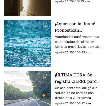
congelado el cuerpo sin vida
agosto 07, 2026 09:13 a. m.
durante más de dos
de su padre para continuar
años
cobrando su pensión.
¡Aguas con la lluvia!
Pronostican
precipitaciones muy
Autoridades confirmaron que
el pronóstico del clima en
fuertes en Morelos
Morelos prevé lluvias puntuales
HOY; Lista de
muy fuertes de 50 a 75 mm
agosto 07, 2026 08:43 a. m.
municipios más
hoy viernes 7 de agosto de
afectados
2026.
¡ÚLTIMA HORA! Se
registra CIERRE parcial
en la autopista México-
Un accidente vial obligó a la
reducción de carriles con
Cuernavaca; esto pasó
dirección a Cuernavaca.
agosto 07, 2026 08:37 a. m.