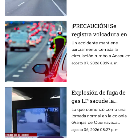
¡PRECAUCIÓN! Se
registra volcadura en
la autopista
Un accidente mantiene
parcialmente cerrada la
Cuernavaca-Acapulco
circulación rumbo a Acapulco.
agosto 07, 2026 08:19 a. m.
Explosión de fuga de
gas LP sacude la
colonia Las Granjas
Lo que comenzó como una
jornada normal en la colonia
Granjas de Cuernavaca
terminó en una movilización
agosto 06, 2026 08:27 p. m.
de emergencia.