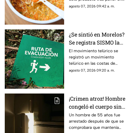
producto
riesgo a una parte de la
agosto 07, 2026 09:42 a. m.
población.
¿Se sintió en Morelos?
Se registra SISMO la
mañana de este viernes
El movimiento telúrico se
registró un movimiento
7 de agosto
telúrico en las costas de
Guerrero.
agosto 07, 2026 09:20 a. m.
¡Crimen atroz! Hombre
congeló el cuerpo sin
vida de su padre para
Un hombre de 55 años fue
arrestado después de que se
poder cobrar su
comprobara que mantenía
pensión; Lo hizo