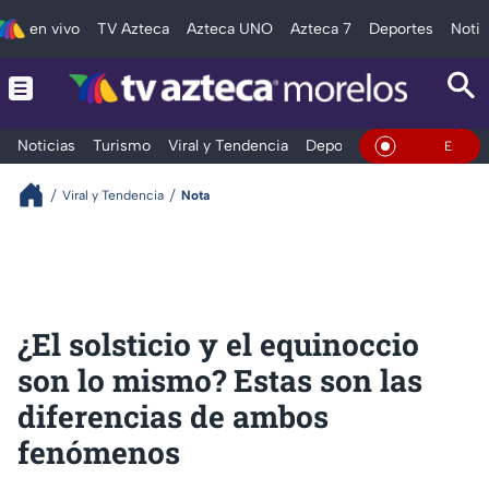
en vivo
TV Azteca
Azteca UNO
Azteca 7
Deportes
Notic
Noticias
Turismo
Viral y Tendencia
Deportes
Espectáculos
En Vivo
Viral y Tendencia
Nota
¿El solsticio y el equinoccio
son lo mismo? Estas son las
diferencias de ambos
fenómenos