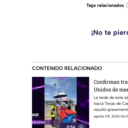
Tags relacionados
¡No te pie
CONTENIDO RELACIONADO
Confirman tra
Unidos de me
en la explosió
La tarde de este s
hacia Texas de Car
Cuernavaca
resultó gravemente
en Cuernavaca.
agosto 08, 2026 06:3
0:56