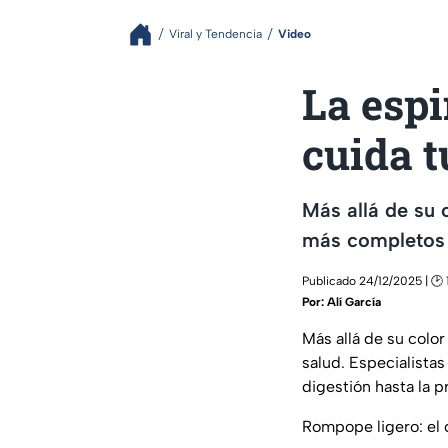
Viral y Tendencia
Video
La espi
cuida t
Más allá de su 
más completos p
Publicado 24/12/2025 | 🕑 
Por:
Alí García
Más allá de su color
salud. Especialista
digestión hasta la p
Rompope ligero: el c