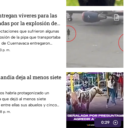
tregan víveres para las
adas por la explosión de
navaca
ectaciones que sufrieron algunas
losión de la pipa que transportaba
s de Cuernavaca entregaron
3 p. m.
landia deja al menos siete
os habría protagonizado un
ia que dejó al menos siete
entre ellas sus abuelos y cinco
scuela.
8 p. m.
0:29