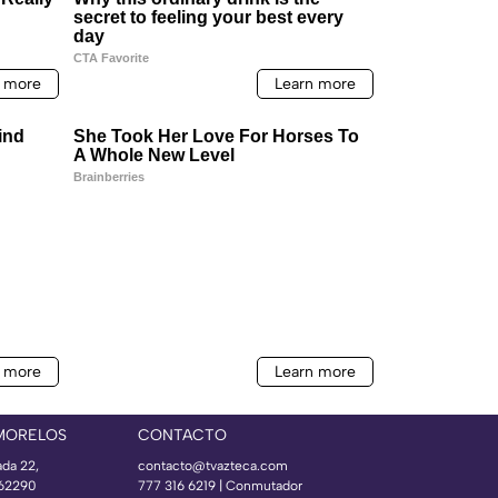
MORELOS
CONTACTO
ada 22,
contacto@tvazteca.com
 62290
777 316 6219 | Conmutador