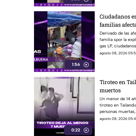
Ciudadanos en
familias afect
pipa en Cuer
Derivado de las af
familia spor la exp
gas LP, ciudadano
víveres en la zona.
agosto 08, 2026 05:5
1:56
Tiroteo en Tai
muertos
Un menor de 14 añ
tiroteo en Tailand
personas muertas, 
personas en una e
agosto 08, 2026 05:4
0:22