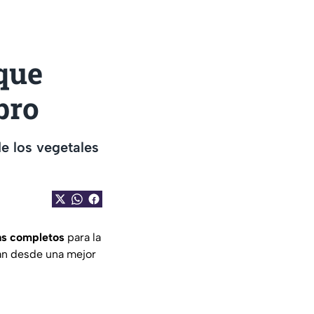
 que
bro
de los vegetales
ás completos
para la
an desde una mejor