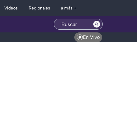
Regionales
Videos
a más +
En Vivo