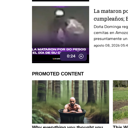
La mataron por
cumpleaños; E
Dominga
Doña Dominga reg
cemitas en Amozo
presuntamente un h
agosto 08, 2026 05:4
0:24