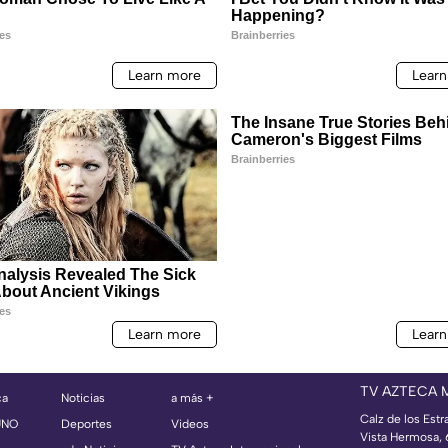
TV AZTECA 
ca
Noticias
a más +
Calz de los Estr
UNO
Deportes
Videos
Vista Hermosa,