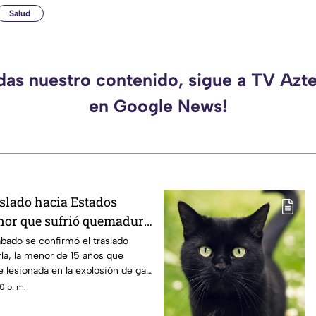
Salud
rdas nuestro contenido, sigue a TV Azt
en Google News!
slado hacia Estados
nor que sufrió quemadura
n de gas LP en
ábado se confirmó el traslado
la, la menor de 15 años que
 lesionada en la explosión de gas
0 p. m.