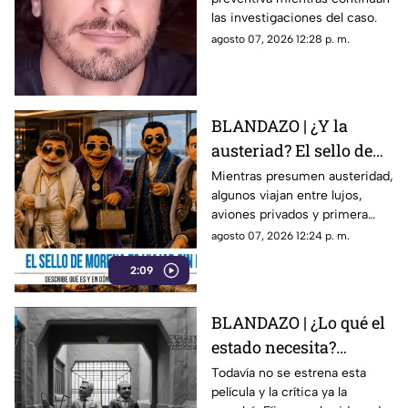
aseguró que lo
las investigaciones del caso.
confundió con su novia
agosto 07, 2026 12:28 p. m.
BLANDAZO | ¿Y la
austeriad? El sello de
Morena es viajar sin
Mientras presumen austeridad,
algunos viajan entre lujos,
pena
aviones privados y primera
clase. Al parecer ya se abrieron
agosto 07, 2026 12:24 p. m.
las puertas de “4T Travel”,
2:09
donde volar sin pena parece
ser el sello de la casa.
BLANDAZO | ¿Lo qué el
estado necesita?
Gobierno de Morelos
Todavía no se estrena esta
película y la crítica ya la
anuncia fideicomiso