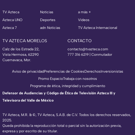
TV Azteca
Noticias
a más +
Azteca UNO
Deportes
Videos
Azteca 7
adn Noticias
TV Azteca Internacional
TV AZTECA MORELOS
CONTACTO
Calz de los Estrada 22,
contacto@tvazteca.com
Vista Hermosa, 62290
777 316 6219 | Conmutador
Cuernavaca, Mor.
Aviso de privacidad
Preferencias de Cookies
Derechos
Inversionistas
Promo Espacio
Trabaja con nosotros
Programa de ética, integridad y cumplimiento
Defensor de Audiencias y Código de Ética de Televisión Azteca III y
Televisora del Valle de México
TV Azteca, M.R. & ©, TV Azteca, S.A.B. de C.V. Todos los derechos reservados,
2025.
Queda prohibida la reproducción total o parcial sin la autorización previa,
expresa y por escrito de su titular.