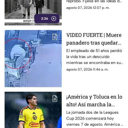
reprobó. Fíjese en las ideas de
cinematográfico
Margarita González Saravia
agosto 07, 2026 12:07 p. m.
para el Morelos sin control y
2:36
desgobierno.
VIDEO FUERTE | Muere
panadero tras quedar
atrapado en una
El empleado de 51 años perdió
la vida tras un descuido
mezcladora industrial
mientras se encontraba en su
jornada laboral.
agosto 07, 2026 11:46 a. m.
¡América y Toluca en lo
alto! Así marcha la
tabla de posiciones de
La jornada dos de la Leagues
Cup 2026 comenzará hoy
la Leagues Cup 2026
viernes 7 de agosto. América y
previo a la jornada 2