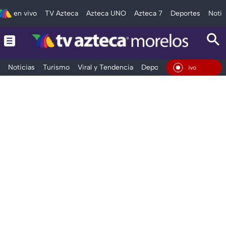
en vivo
TV Azteca
Azteca UNO
Azteca 7
Deportes
Notic
Noticias
Turismo
Viral y Tendencia
Deportes
Espectáculos
En Vivo