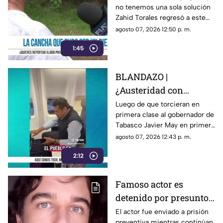
no tenemos una sola solución
deportiva del Barrio de
Zahid Torales regresó a este
Gualupita
frío municipio, con baches por
agosto 07, 2026 12:50 p. m.
todos lados
1:45
BLANDAZO |
¿Austeridad con
asiento preferente?
Luego de que torcieran en
primera clase al gobernador de
Captan a gobernador de
Tabasco Javier May en primera
Tabasco Javier May en
clase, le jalaron las orejas pero
agosto 07, 2026 12:43 p. m.
primera clase
desde su propia casa.
2:12
Famoso actor es
detenido por presunto
abuso de un niño;
El actor fue enviado a prisión
preventiva mientras continúan