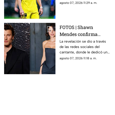
Toluca se perfilan como los
agosto 07, 2026 11:29 a. m.
grandes favoritos para la
siguiente ronda.
FOTOS | Shawn
Mendes confirma
relación con actriz
La revelación se dio a través
de las redes sociales del
latina; así compartió la
cantante, donde le dedicó un
noticia
emotivo mensaje.
agosto 07, 2026 11:18 a. m.