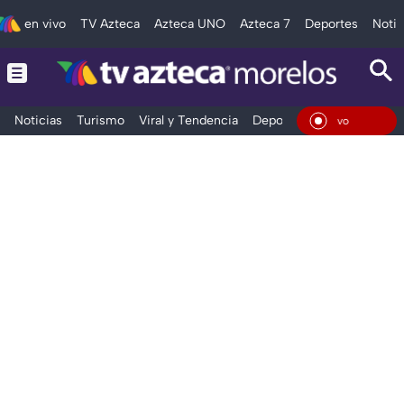
en vivo
TV Azteca
Azteca UNO
Azteca 7
Deportes
Notic
Noticias
Turismo
Viral y Tendencia
Deportes
Espectáculos
En Vi