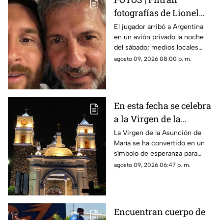
fotografías de Lionel
Messi y su familia en el
El jugador arribó a Argentina
en un avión privado la noche
funeral de su papá
del sábado; medios locales
captaron su llegada.
agosto 09, 2026 08:00 p. m.
En esta fecha se celebra
a la Virgen de la
Asunción de María en
La Virgen de la Asunción de
María se ha convertido en un
Morelos
símbolo de esperanza para
miles de creyentes.
agosto 09, 2026 06:47 p. m.
Encuentran cuerpo de