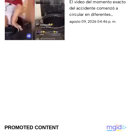
transmisión en vivo;
El video del momento exacto
del accidente comenzó a
esto se sabe del caso
circular en diferentes
(+VIDEO)
plataformas digitales.
agosto 09, 2026 04:46 p. m.