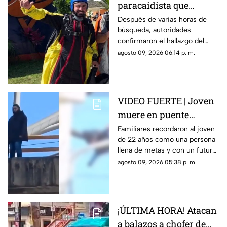
paracaidista que
desapareció durante
Después de varias horas de
búsqueda, autoridades
actividad en Puente de
confirmaron el hallazgo del
Ixtla
deportista en la zona sur de
agosto 09, 2026 06:14 p. m.
Morelos.
VIDEO FUERTE | Joven
muere en puente
vehicular; pidió a su
Familiares recordaron al joven
de 22 años como una persona
mamá que cuidara de
llena de metas y con un futuro
su gatito
prometedor.
agosto 09, 2026 05:38 p. m.
¡ÚLTIMA HORA! Atacan
a balazos a chofer de