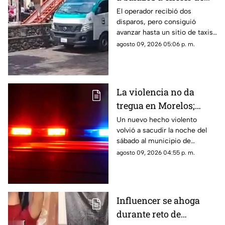
Ruta 13 en Oaxtepec
El operador recibió dos
disparos, pero consiguió
avanzar hasta un sitio de taxis
donde solicitó ayuda.
agosto 09, 2026 05:06 p. m.
La violencia no da
tregua en Morelos;
ejecutan a un hombre
Un nuevo hecho violento
volvió a sacudir la noche del
en Jiutepec
sábado al municipio de
Jiutepec.
agosto 09, 2026 04:55 p. m.
Influencer se ahoga
durante reto de