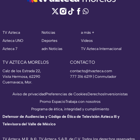
TV Azteca
Noticias
a más +
Azteca UNO
Deportes
Videos
Azteca 7
adn Noticias
TV Azteca Internacional
TV AZTECA MORELOS
CONTACTO
Calz de los Estrada 22,
contacto@tvazteca.com
Vista Hermosa, 62290
777 316 6219 | Conmutador
Cuernavaca, Mor.
Aviso de privacidad
Preferencias de Cookies
Derechos
Inversionistas
Promo Espacio
Trabaja con nosotros
Programa de ética, integridad y cumplimiento
Defensor de Audiencias y Código de Ética de Televisión Azteca III y
Televisora del Valle de México
TV Azteca, M.R. & ©, TV Azteca, S.A.B. de C.V. Todos los derechos reservados,