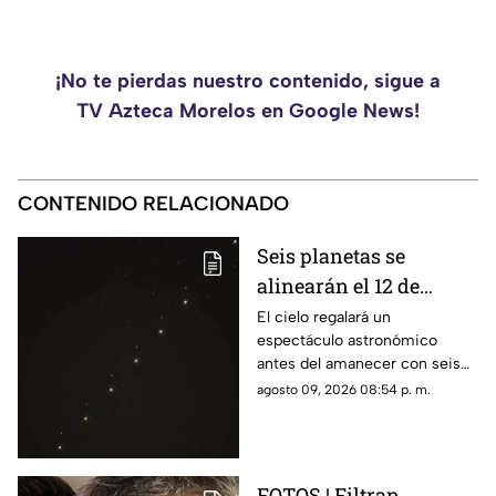
¡No te pierdas nuestro contenido, sigue a
TV Azteca Morelos en Google News!
CONTENIDO RELACIONADO
Seis planetas se
alinearán el 12 de
agosto: así podrás
El cielo regalará un
espectáculo astronómico
observar el fenómeno
antes del amanecer con seis
desde Morelos
planetas visibles desde
agosto 09, 2026 08:54 p. m.
distintos puntos de México,
incluida la entidad morelense.
FOTOS | Filtran