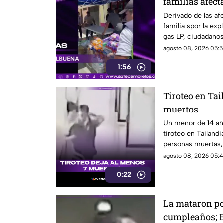
familias afect
pipa en Cuer
Derivado de las af
familia spor la exp
gas LP, ciudadano
víveres en la zona.
agosto 08, 2026 05:5
1:56
Tiroteo en Tai
muertos
Un menor de 14 añ
tiroteo en Tailand
personas muertas, 
personas en una e
agosto 08, 2026 05:4
0:22
La mataron por
cumpleaños; E