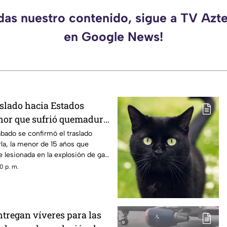
rdas nuestro contenido, sigue a TV Azt
en Google News!
slado hacia Estados
nor que sufrió quemadura
n de gas LP en
ábado se confirmó el traslado
la, la menor de 15 años que
 lesionada en la explosión de gas
0 p. m.
tregan víveres para las