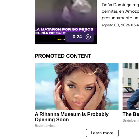
Dominga
Doña Dominga reg
cemitas en Amozo
presuntamente un h
agosto 08, 2026 05:4
0:24