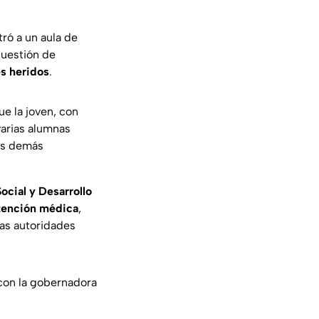
tró a un aula de
cuestión de
s heridos
.
e la joven, con
varias alumnas
los demás
cial y Desarrollo
tención médica
,
 las autoridades
 con la gobernadora