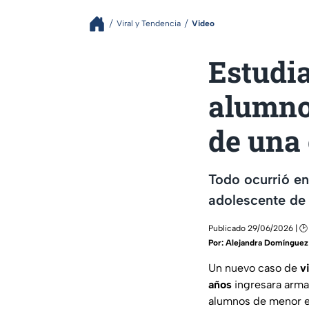
Viral y Tendencia
Video
Estudia
alumno
de una
Todo ocurrió e
adolescente de 
Publicado 29/06/2026 | 🕑
Por:
Alejandra Domínguez
Un nuevo caso de
v
años
ingresara arm
alumnos de menor e