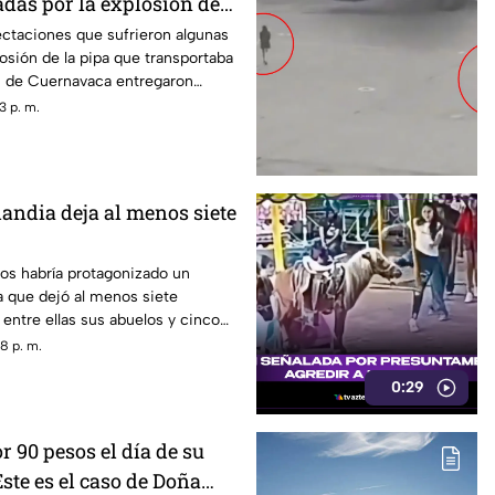
adas por la explosión de
navaca
ectaciones que sufrieron algunas
losión de la pipa que transportaba
s de Cuernavaca entregaron
3 p. m.
landia deja al menos siete
os habría protagonizado un
ia que dejó al menos siete
entre ellas sus abuelos y cinco
scuela.
8 p. m.
0:29
 90 pesos el día de su
ste es el caso de Doña