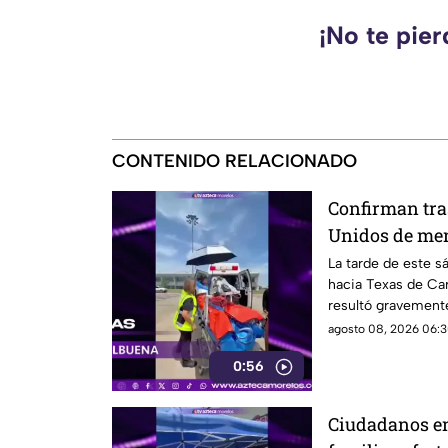
¡No te pie
CONTENIDO RELACIONADO
Confirman tra
Unidos de me
en la explosió
La tarde de este s
hacia Texas de Car
Cuernavaca
resultó gravemente
en Cuernavaca.
agosto 08, 2026 06:3
0:56
Ciudadanos en