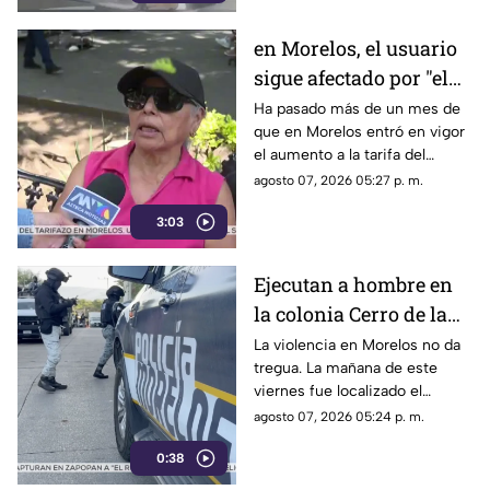
en Morelos, el usuario
sigue afectado por "el
tarifazo"
Ha pasado más de un mes de
que en Morelos entró en vigor
el aumento a la tarifa del
transporte público. Un mes,
agosto 07, 2026 05:27 p. m.
desde que la economía de los
3:03
morelenses se vio afectada y
los ciudadanos denunciaran su
incorfomidad por el mal trato
Ejecutan a hombre en
al interior de las unidades.
la colonia Cerro de la
Corona
La violencia en Morelos no da
tregua. La mañana de este
viernes fue localizado el
cuerpo de un hombre con
agosto 07, 2026 05:24 p. m.
impactos de arma de fuego
0:38
sobre la calle alianza nacional,
en la colonia cerro de la