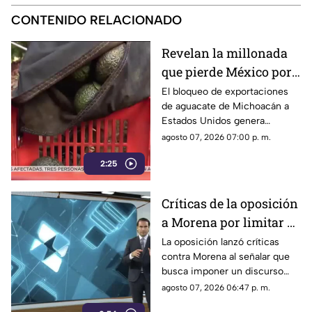
CONTENIDO RELACIONADO
Revelan la millonada
que pierde México por
el bloqueo de Estados
El bloqueo de exportaciones
de aguacate de Michoacán a
Unidos al aguacate de
Estados Unidos genera
Michoacán
pérdidas millonarias.
agosto 07, 2026 07:00 p. m.
2:25
Críticas de la oposición
a Morena por limitar el
debate político
La oposición lanzó críticas
contra Morena al señalar que
busca imponer un discurso
único y limitar las voces que
agosto 07, 2026 06:47 p. m.
cuestionan a personajes