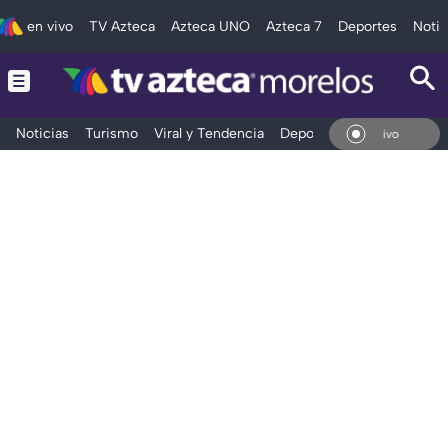
en vivo
TV Azteca
Azteca UNO
Azteca 7
Deportes
Notic
Noticias
Turismo
Viral y Tendencia
Deportes
Espectáculos
En Vivo