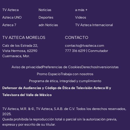
TV Azteca
Noticias
a más +
Azteca UNO
Deportes
Videos
Azteca 7
adn Noticias
TV Azteca Internacional
TV AZTECA MORELOS
CONTACTO
Calz de los Estrada 22,
contacto@tvazteca.com
Vista Hermosa, 62290
777 316 6219 | Conmutador
Cuernavaca, Mor.
Aviso de privacidad
Preferencias de Cookies
Derechos
Inversionistas
Promo Espacio
Trabaja con nosotros
Programa de ética, integridad y cumplimiento
Defensor de Audiencias y Código de Ética de Televisión Azteca III y
Televisora del Valle de México
TV Azteca, M.R. & ©, TV Azteca, S.A.B. de C.V. Todos los derechos reservados,
2025.
Queda prohibida la reproducción total o parcial sin la autorización previa,
expresa y por escrito de su titular.