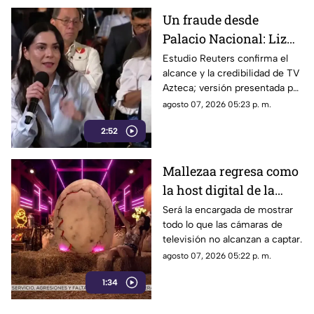
corona, en Jiutepec.
Un fraude desde
Palacio Nacional: Liz
Vilchis intentó
Estudio Reuters confirma el
alcance y la credibilidad de TV
desvirtuar estudio de
Azteca; versión presentada por
Reuters sobre la
Liz Vilchis fue cuestionada al
agosto 07, 2026 05:23 p. m.
credibilidad de TV
contrastarla con el informe.
Azteca
2:52
Mallezaa regresa como
la host digital de la
segunda temporada de
Será la encargada de mostrar
todo lo que las cámaras de
La Granja VIP
televisión no alcanzan a captar.
agosto 07, 2026 05:22 p. m.
1:34