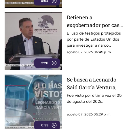
0:54
señalados por presuntos
vínculos con la narcopolítica de
la 4T.
Detienen a
exgobernador por caso
Ayotzinapa y desaforan
El uso de testigos protegidos
por parte de Estados Unidos
a alcaldes
para investigar a narco
políticos ha sido cuestionado
agosto 07, 2026 06:45 p. m.
por la 4T. Sin embargo, este
2:20
método también ha colocado
bajo la lupa a funcionarios y
gobernadores de morena,
Se busca a Leonardo
entre ellos Rubén Rocha y
Said García Ventura,
Enrique Inzunza.
desaparecido en
Fue visto por última vez el 05
de agosto del 2026.
Cuernavaca
agosto 07, 2026 05:29 p. m.
0:33