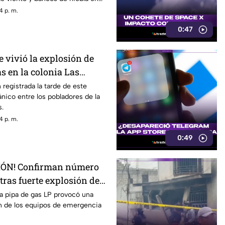
En el sur y sureste habrá
4 p. m.
s con actividad eléctrica
0:47
as que en Cuernavaca, Jiutepec y
esgo de encharcamientos e
ntinas.
e vivió la explosión de
s en la colonia Las
navaca
 registrada la tarde de este
ánico entre los pobladores de la
s.
4 p. m.
0:49
ÓN! Confirman número
tras fuerte explosión de
 colonia Las Granjas
a pipa de gas LP provocó una
ón de los equipos de emergencia