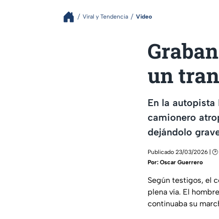
Viral y Tendencia
Video
Graban 
un tra
En la autopista
camionero atro
dejándolo grav
Publicado 23/03/2026 | 🕑 
Por:
Oscar Guerrero
Según testigos, el 
plena vía. El hombr
continuaba su marc