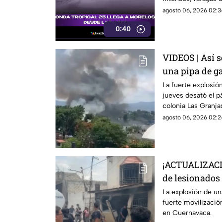
áreas montañosas. 
agosto 06, 2026 02:3
tormentas puntuale
0:40
constante, mientr
Cuautla existe ri
inundaciones repe
VIDEOS | Así s
una pipa de ga
Granjas, Cuer
La fuerte explosión
jueves desató el p
colonia Las Granja
agosto 06, 2026 02:2
¡ACTUALIZACI
de lesionados 
pipa de gas en
La explosión de un
fuerte movilizaci
en Cuernavaca.