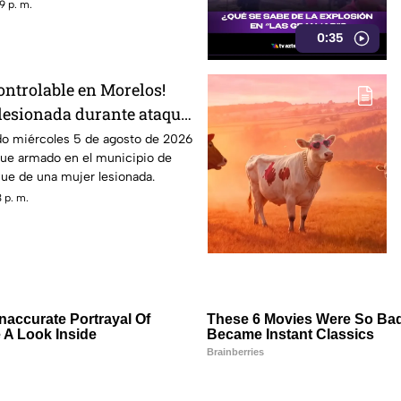
9 p. m.
0:35
ontrolable en Morelos!
 lesionada durante ataque
tepec
do miércoles 5 de agosto de 2026
que armado en el municipio de
 fue de una mujer lesionada.
 p. m.