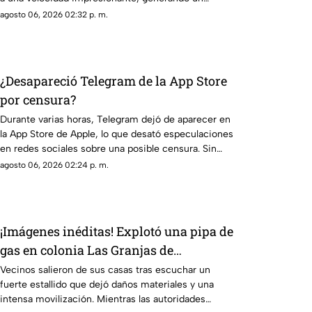
enorme cráter.
agosto 06, 2026 02:32 p. m.
¿Desapareció Telegram de la App Store
por censura?
Durante varias horas, Telegram dejó de aparecer en
la App Store de Apple, lo que desató especulaciones
en redes sociales sobre una posible censura. Sin
embargo, Pavel Durov, fundador de la aplicación,
agosto 06, 2026 02:24 p. m.
aclaró que el retiro temporal se debió a un incidente
de ciberseguridad.
¡Imágenes inéditas! Explotó una pipa de
gas en colonia Las Granjas de
Cuernavaca
Vecinos salieron de sus casas tras escuchar un
fuerte estallido que dejó daños materiales y una
intensa movilización. Mientras las autoridades