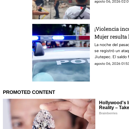
agosto 06, 2026 02:0
¡Violencia inc
Mujer resulta
armado en Jiu
La noche del pasa
se registró un ata
Jiutepec. El saldo
agosto 06, 2026 01:53