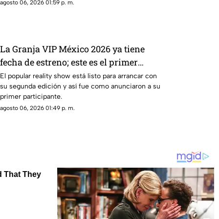
investigan qué provocó la explosión, estas son las
agosto 06, 2026 01:59 p. m.
imágenes, las afectaciones y las rutas alternas para
evitar la zona.
La Granja VIP México 2026 ya tiene
fecha de estreno; este es el primer
participante confirmado
El popular reality show está listo para arrancar con
su segunda edición y así fue como anunciaron a su
primer participante.
agosto 06, 2026 01:49 p. m.