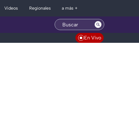
Regionales
Videos
a más +
En Vivo