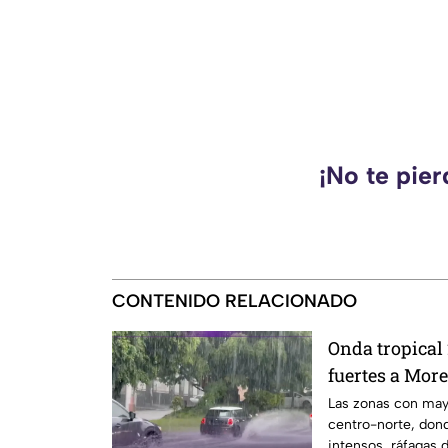
¡No te pie
CONTENIDO RELACIONADO
Onda tropical 
fuertes a More
y horas exact
Las zonas con mayo
centro-norte, don
intensos, ráfagas 