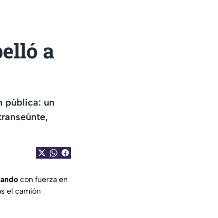
elló a
 pública: un
transeúnte,
tando
con fuerza en
as el camión