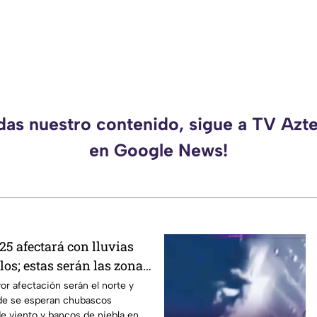
rdas nuestro contenido, sigue a TV Azt
en Google News!
25 afectará con lluvias
los; estas serán las zonas
as
r afectación serán el norte y
de se esperan chubascos
de viento y bancos de niebla en