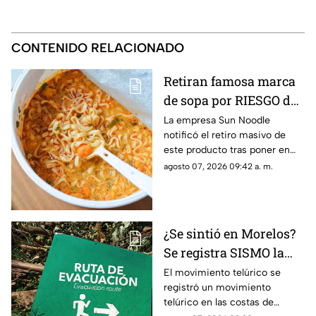
CONTENIDO RELACIONADO
Retiran famosa marca
de sopa por RIESGO de
alergia; autoridades
La empresa Sun Noodle
notificó el retiro masivo de
piden no consumir el
este producto tras poner en
producto
riesgo a una parte de la
agosto 07, 2026 09:42 a. m.
población.
¿Se sintió en Morelos?
Se registra SISMO la
mañana de este viernes
El movimiento telúrico se
registró un movimiento
7 de agosto
telúrico en las costas de