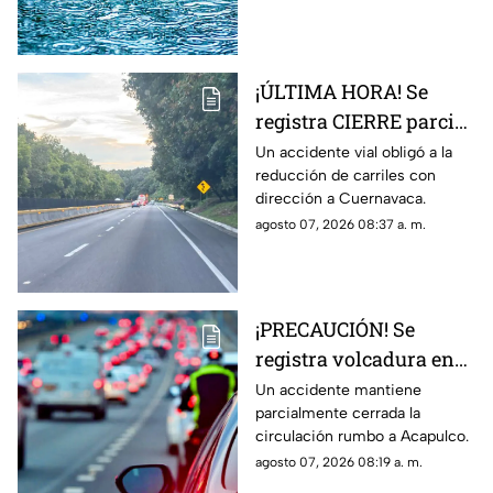
municipios más
hoy viernes 7 de agosto de
afectados
2026.
¡ÚLTIMA HORA! Se
registra CIERRE parcial
en la autopista México-
Un accidente vial obligó a la
reducción de carriles con
Cuernavaca; esto pasó
dirección a Cuernavaca.
agosto 07, 2026 08:37 a. m.
¡PRECAUCIÓN! Se
registra volcadura en
la autopista
Un accidente mantiene
parcialmente cerrada la
Cuernavaca-Acapulco
circulación rumbo a Acapulco.
agosto 07, 2026 08:19 a. m.