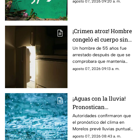
Guerrero.
agosto 07, 2026 09:20 a. m.
¡Crimen atroz! Hombre
congeló el cuerpo sin
vida de su padre para
Un hombre de 55 años fue
arrestado después de que se
poder cobrar su
comprobara que mantenía
pensión; Lo hizo
congelado el cuerpo sin vida
agosto 07, 2026 09:13 a. m.
durante más de dos
de su padre para continuar
años
cobrando su pensión.
¡Aguas con la lluvia!
Pronostican
precipitaciones muy
Autoridades confirmaron que
el pronóstico del clima en
fuertes en Morelos
Morelos prevé lluvias puntuales
HOY; Lista de
muy fuertes de 50 a 75 mm
agosto 07, 2026 08:43 a. m.