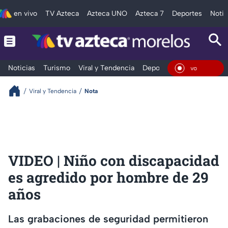
en vivo
TV Azteca
Azteca UNO
Azteca 7
Deportes
Notic
Noticias
Turismo
Viral y Tendencia
Deportes
Espectáculos
En Vi
Viral y Tendencia
Nota
VIDEO | Niño con discapacidad
es agredido por hombre de 29
años
Las grabaciones de seguridad permitieron