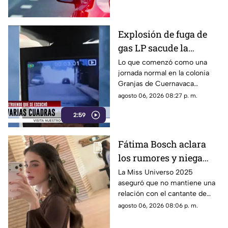
Explosión de fuga de
gas LP sacude la
colonia Las Granjas
Lo que comenzó como una
jornada normal en la colonia
Granjas de Cuernavaca
terminó en una movilización
agosto 06, 2026 08:27 p. m.
de emergencia.
2:59
Fátima Bosch aclara
los rumores y niega
tener un romance con
La Miss Universo 2025
aseguró que no mantiene una
Natanael Cano
relación con el cantante de
corridos tumbados.
agosto 06, 2026 08:06 p. m.