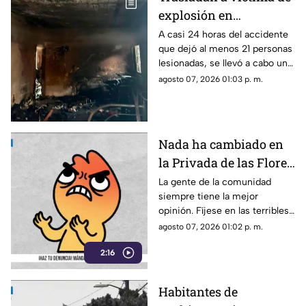
explosión en
Cuernavaca a hospital
A casi 24 horas del accidente
que dejó al menos 21 personas
especializado
lesionadas, se llevó a cabo un
traslado aéreo de una de las
agosto 07, 2026 01:03 p. m.
víctimas.
Nada ha cambiado en
la Privada de las Flores
de Tepoztlán,
La gente de la comunidad
siempre tiene la mejor
ciudadanos viven sin
opinión. Fíjese en las terribles
pavimento ni drenaje
condiciones en las que viven
agosto 07, 2026 01:02 p. m.
los vecinos de esta comunidad
2:16
de Tepoztlán.
Habitantes de