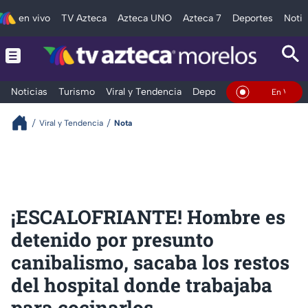
en vivo
TV Azteca
Azteca UNO
Azteca 7
Deportes
Notic
Noticias
Turismo
Viral y Tendencia
Deportes
Espectáculos
En Vivo
Viral y Tendencia
Nota
¡ESCALOFRIANTE! Hombre es
detenido por presunto
canibalismo, sacaba los restos
del hospital donde trabajaba
para cocinarlos