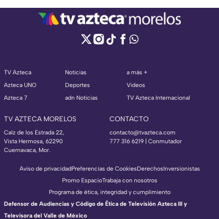
TV Azteca
Noticias
a más +
Azteca UNO
Deportes
Videos
Azteca 7
adn Noticias
TV Azteca Internacional
TV AZTECA MORELOS
CONTACTO
Calz de los Estrada 22,
contacto@tvazteca.com
Vista Hermosa, 62290
777 316 6219 | Conmutador
Cuernavaca, Mor.
Aviso de privacidad
Preferencias de Cookies
Derechos
Inversionistas
Promo Espacio
Trabaja con nosotros
Programa de ética, integridad y cumplimiento
Defensor de Audiencias y Código de Ética de Televisión Azteca III y
Televisora del Valle de México