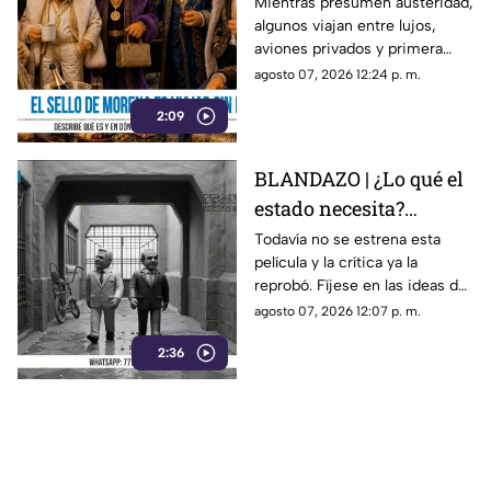
Morena es viajar sin
Mientras presumen austeridad,
algunos viajan entre lujos,
pena
aviones privados y primera
clase. Al parecer ya se abrieron
agosto 07, 2026 12:24 p. m.
las puertas de “4T Travel”,
2:09
donde volar sin pena parece
ser el sello de la casa.
BLANDAZO | ¿Lo qué el
estado necesita?
Gobierno de Morelos
Todavía no se estrena esta
película y la crítica ya la
anuncia fideicomiso
reprobó. Fíjese en las ideas de
cinematográfico
Margarita González Saravia
agosto 07, 2026 12:07 p. m.
para el Morelos sin control y
2:36
desgobierno.