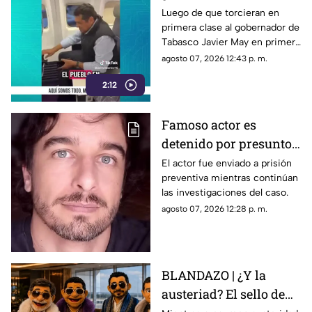
asiento preferente?
Luego de que torcieran en
primera clase al gobernador de
Captan a gobernador de
Tabasco Javier May en primera
Tabasco Javier May en
clase, le jalaron las orejas pero
agosto 07, 2026 12:43 p. m.
primera clase
desde su propia casa.
2:12
Famoso actor es
detenido por presunto
abuso de un niño;
El actor fue enviado a prisión
preventiva mientras continúan
aseguró que lo
las investigaciones del caso.
confundió con su novia
agosto 07, 2026 12:28 p. m.
BLANDAZO | ¿Y la
austeriad? El sello de