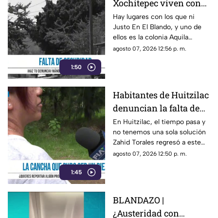
Xochitepec viven con
miedo ante la falta de
Hay lugares con los que ni
Justo En El Blando, y uno de
alumbrado público
ellos es la colonia Aquila
Tercera Sección de
agosto 07, 2026 12:56 p. m.
Xochitepec.
1:50
Habitantes de Huitzilac
denuncian la falta de
atención de la cancha
En Huitzilac, el tiempo pasa y
no tenemos una sola solución
deportiva del Barrio de
Zahid Torales regresó a este
Gualupita
frío municipio, con baches por
agosto 07, 2026 12:50 p. m.
todos lados
1:45
BLANDAZO |
¿Austeridad con