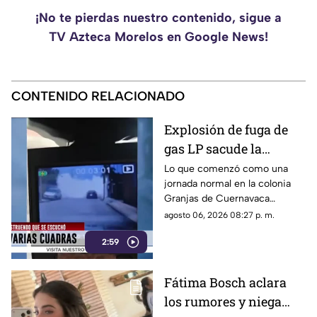
¡No te pierdas nuestro contenido, sigue a
TV Azteca Morelos en Google News!
CONTENIDO RELACIONADO
Explosión de fuga de
gas LP sacude la
colonia Las Granjas
Lo que comenzó como una
jornada normal en la colonia
Granjas de Cuernavaca
terminó en una movilización
agosto 06, 2026 08:27 p. m.
de emergencia.
2:59
Fátima Bosch aclara
los rumores y niega