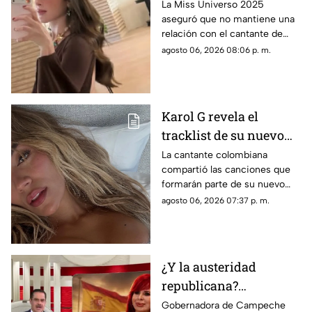
tener un romance con
La Miss Universo 2025
aseguró que no mantiene una
Natanael Cano
relación con el cantante de
corridos tumbados.
agosto 06, 2026 08:06 p. m.
Karol G revela el
tracklist de su nuevo
álbum antes de su
La cantante colombiana
compartió las canciones que
lanzamiento; esta es la
formarán parte de su nuevo
lista completa
material de estudio,
agosto 06, 2026 07:37 p. m.
sorprendiendo con
colaboraciones
internacionales.
¿Y la austeridad
republicana?
Gobernadora Layda
Gobernadora de Campeche