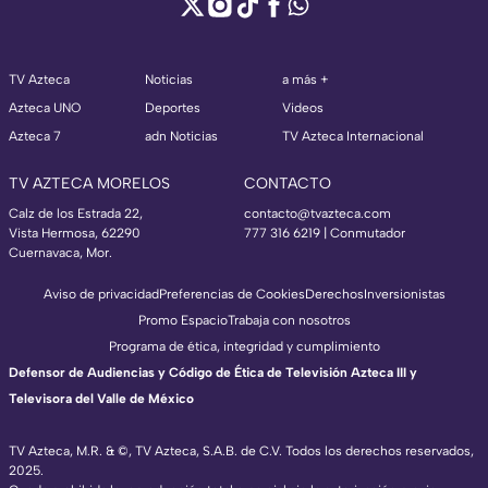
TV Azteca
Noticias
a más +
Azteca UNO
Deportes
Videos
Azteca 7
adn Noticias
TV Azteca Internacional
TV AZTECA MORELOS
CONTACTO
Calz de los Estrada 22,
contacto@tvazteca.com
Vista Hermosa, 62290
777 316 6219 | Conmutador
Cuernavaca, Mor.
Aviso de privacidad
Preferencias de Cookies
Derechos
Inversionistas
Promo Espacio
Trabaja con nosotros
Programa de ética, integridad y cumplimiento
Defensor de Audiencias y Código de Ética de Televisión Azteca III y
Televisora del Valle de México
TV Azteca, M.R. & ©, TV Azteca, S.A.B. de C.V. Todos los derechos reservados,
2025.