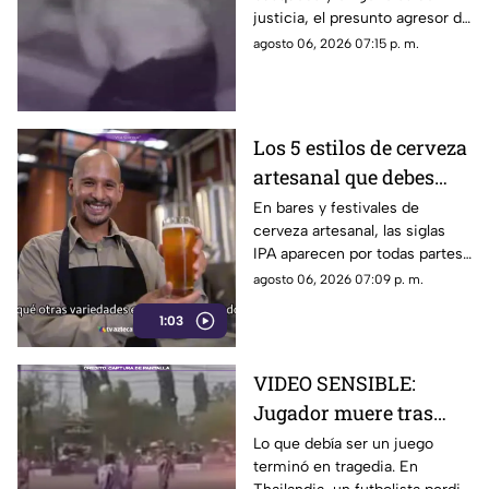
agresor de Paula
justicia, el presunto agresor de
Paula Fajardo fue localizado y
agosto 06, 2026 07:15 p. m.
detenido en el estado de
Guerrero.
Los 5 estilos de cerveza
artesanal que debes
conocer
En bares y festivales de
cerveza artesanal, las siglas
IPA aparecen por todas partes.
Pero, ¿qué significa realmente
agosto 06, 2026 07:09 p. m.
y qué otras variedades existen
1:03
en el mundo?
VIDEO SENSIBLE:
Jugador muere tras
impacto de rayo
Lo que debía ser un juego
terminó en tragedia. En
durante partido