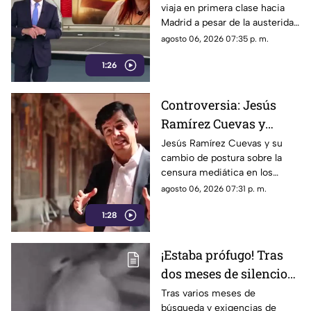
viaja en primera clase hacia
Sansores viaja en
Madrid a pesar de la austeridad
primera clase hacia
republicana.
agosto 06, 2026 07:35 p. m.
Madrid
1:26
Controversia: Jesús
Ramírez Cuevas y
Censura a los Medios
Jesús Ramírez Cuevas y su
cambio de postura sobre la
de Comunicación
censura mediática en los
medios de comunicación.
agosto 06, 2026 07:31 p. m.
1:28
¡Estaba prófugo! Tras
dos meses de silencio
detuvieron a Jorge "N",
Tras varios meses de
búsqueda y exigencias de