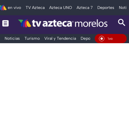
en vivo
TV Azteca
Azteca UNO
Azteca 7
Deportes
Notic
Noticias
Turismo
Viral y Tendencia
Deportes
Espectáculos
En Vivo