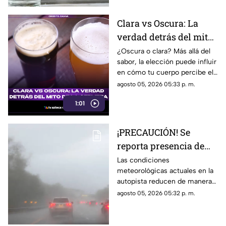
Clara vs Oscura: La
verdad detrás del mito
de las cervezas
¿Oscura o clara? Más allá del
sabor, la elección puede influir
en cómo tu cuerpo percibe el
alcohol. La cerveza oscura
agosto 05, 2026 05:33 p. m.
suele sentirse más fuerte,
1:01
pero ¿realmente emborracha
más?
¡PRECAUCIÓN! Se
reporta presencia de
neblina en la autopista
Las condiciones
meteorológicas actuales en la
México-Cuernavaca;
autopista reducen de manera
sigue estas
significativa la visibilidad.
agosto 05, 2026 05:32 p. m.
recomendaciones