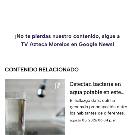
¡No te pierdas nuestro contenido, sigue a
TV Azteca Morelos en Google News!
CONTENIDO RELACIONADO
Detectan bacteria en
agua potable en este
estado; ¿Morelos está
El hallazgo de E. coli ha
generado preocupación entre
en riesgo?
los habitantes de diferentes
estados de México.
agosto 05, 2026 06:04 p. m.