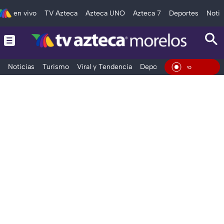
en vivo
TV Azteca
Azteca UNO
Azteca 7
Deportes
Notic
Noticias
Turismo
Viral y Tendencia
Deportes
Espectáculos
En Viv