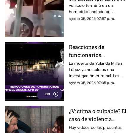
vehículo terminó en un
retrovisor
homicidio captado por
testigos.
agosto 05, 2026 07:57 p. m.
Reacciones de
funcionarios
Morelenses ante el
La muerte de Yolanda Millán
López ya no solo es una
asesinato de Yolanda
investigación criminal. Las
Millán, ayudante
reacciones continúan
agosto 05, 2026 07:35 p. m.
municipal de
creciendo y las preguntas
Tepetzingo
1:18
sobre la seguridad de los
funcionarios municipales en
Morelos son cada vez más
¿Víctima o culpable? El
fuertes. ¿Qué dijeron las
caso de violencia
autoridades y qué sigue en el
caso?
contra los hombres en
Hay videos de las presuntas