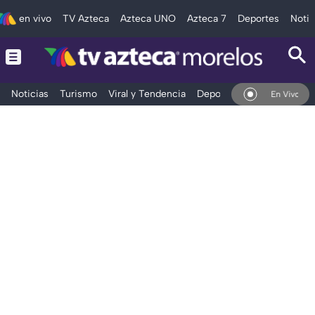
en vivo
TV Azteca
Azteca UNO
Azteca 7
Deportes
Notic
Noticias
Turismo
Viral y Tendencia
Deportes
Espectáculos
En Vivo