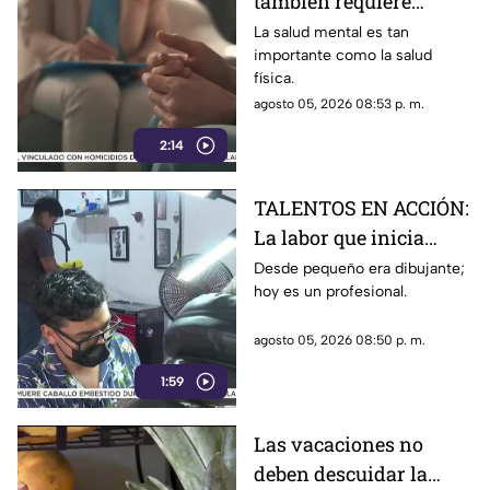
también requiere
atención
La salud mental es tan
importante como la salud
física.
agosto 05, 2026 08:53 p. m.
2:14
TALENTOS EN ACCIÓN:
La labor que inicia
desde la creatividad
Desde pequeño era dibujante;
hoy es un profesional.
agosto 05, 2026 08:50 p. m.
1:59
Las vacaciones no
deben descuidar la