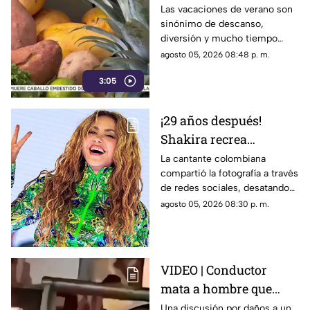
alimentación infantil
Las vacaciones de verano son
sinónimo de descanso,
diversión y mucho tiempo
libre.
agosto 05, 2026 08:48 p. m.
3:05
¡29 años después!
Shakira recrea
ICÓNICO meme; esta es
La cantante colombiana
compartió la fotografía a través
la historia de la
de redes sociales, desatando
fotografía
cientos de comentarios.
agosto 05, 2026 08:30 p. m.
VIDEO | Conductor
mata a hombre que
rompió su espejo
Una discusión por daños a un