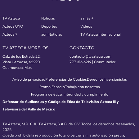
TV Azteca
Noticias
a más +
Azteca UNO
Deportes
Videos
Azteca 7
adn Noticias
TV Azteca Internacional
TV AZTECA MORELOS
CONTACTO
Calz de los Estrada 22,
contacto@tvazteca.com
Vista Hermosa, 62290
777 316 6219 | Conmutador
Cuernavaca, Mor.
Aviso de privacidad
Preferencias de Cookies
Derechos
Inversionistas
Promo Espacio
Trabaja con nosotros
Programa de ética, integridad y cumplimiento
Defensor de Audiencias y Código de Ética de Televisión Azteca III y
Televisora del Valle de México
TV Azteca, M.R. & ©, TV Azteca, S.A.B. de C.V. Todos los derechos reservados,
2025.
Queda prohibida la reproducción total o parcial sin la autorización previa,