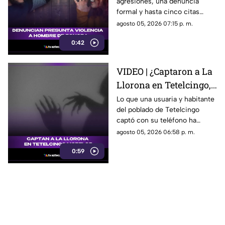
agresiones, una denuncia
Sonora que está
formal y hasta cinco citas
generando
psicológicas canceladas; aun
agosto 05, 2026 07:15 p. m.
conversación en redes
así, José asegura que la
sociales
0:42
justicia sigue sin llegar.
VIDEO | ¿Captaron a La
Llorona en Tetelcingo,
Morelos? Misteriosa
Lo que una usuaria y habitante
del poblado de Tetelcingo
figura y lamentos en
captó con su teléfono ha
Tetelcingo, Morelos,
dejado a muchos morelenses
agosto 05, 2026 06:58 p. m.
estremecen las redes
cuestionando sí las leyendas
0:59
que se han contado de
generación en generación
sobre la presencia de la llorona
en la entidad, son reales.