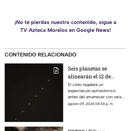
¡No te pierdas nuestro contenido, sigue a
TV Azteca Morelos en Google News!
CONTENIDO RELACIONADO
Seis planetas se
alinearán el 12 de
agosto: así podrás
El cielo regalará un
espectáculo astronómico
observar el fenómeno
antes del amanecer con seis
desde Morelos
planetas visibles desde
agosto 09, 2026 08:54 p. m.
distintos puntos de México,
incluida la entidad morelense.