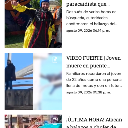
paracaidista que
desapareció durante
Después de varias horas de
búsqueda, autoridades
actividad en Puente de
confirmaron el hallazgo del
Ixtla
deportista en la zona sur de
agosto 09, 2026 06:14 p. m.
Morelos.
VIDEO FUERTE | Joven
muere en puente
vehicular; pidió a su
Familiares recordaron al joven
de 22 años como una persona
mamá que cuidara de
llena de metas y con un futuro
su gatito
prometedor.
agosto 09, 2026 05:38 p. m.
¡ÚLTIMA HORA! Atacan
a balazos a chofer de