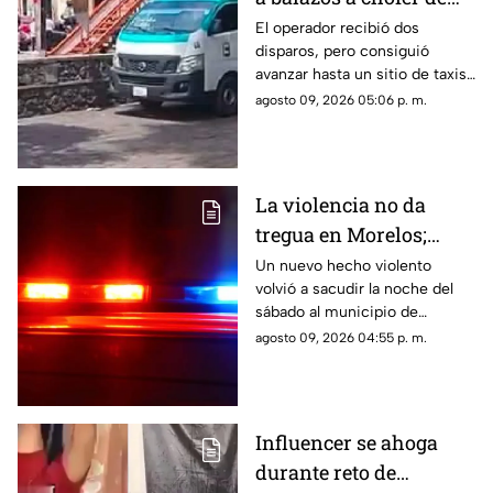
Ruta 13 en Oaxtepec
El operador recibió dos
disparos, pero consiguió
avanzar hasta un sitio de taxis
donde solicitó ayuda.
agosto 09, 2026 05:06 p. m.
La violencia no da
tregua en Morelos;
ejecutan a un hombre
Un nuevo hecho violento
volvió a sacudir la noche del
en Jiutepec
sábado al municipio de
Jiutepec.
agosto 09, 2026 04:55 p. m.
Influencer se ahoga
durante reto de