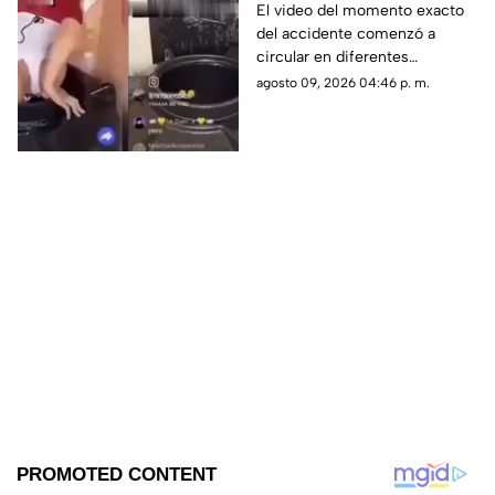
transmisión en vivo;
El video del momento exacto
del accidente comenzó a
esto se sabe del caso
circular en diferentes
(+VIDEO)
plataformas digitales.
agosto 09, 2026 04:46 p. m.