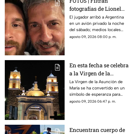
FOTOS | Filtran
fotografías de Lionel
Messi y su familia en el
El jugador arribó a Argentina
en un avión privado la noche
funeral de su papá
del sábado; medios locales
captaron su llegada.
agosto 09, 2026 08:00 p. m.
En esta fecha se celebra
a la Virgen de la
Asunción de María en
La Virgen de la Asunción de
María se ha convertido en un
Morelos
símbolo de esperanza para
miles de creyentes.
agosto 09, 2026 06:47 p. m.
Encuentran cuerpo de