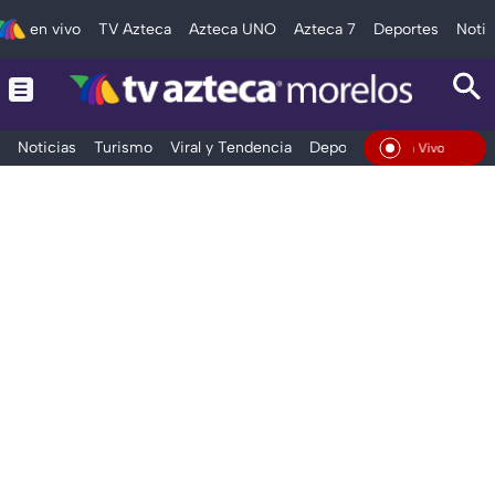
en vivo
TV Azteca
Azteca UNO
Azteca 7
Deportes
Notic
Noticias
Turismo
Viral y Tendencia
Deportes
Espectáculos
En Vivo