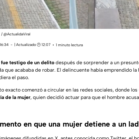
l / @ActualidaViral
16:34
| Actualizado 🕑 12:07
1 minuto lectura
 fue testigo de un delito
después de sorprender a un presun
a que acababa de robar. El delincuente había emprendido la 
diera el paso.
o exacto comenzó a circular en las redes sociales, donde los
ía de la mujer
, quien decidió actuar para que el hombre acus
omento en que una mujer detiene a un lad
imágenes difundidas en X, antes conocida como Twitter, el 