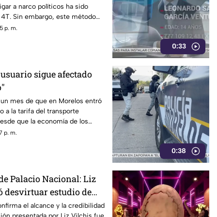
gar a narco políticos ha sido
a 4T. Sin embargo, este método
o bajo la lupa a funcionarios y
5 p. m.
orena, entre ellos Rubén Rocha y
0:33
 usuario sigue afectado
o"
un mes de que en Morelos entró
 a la tarifa del transporte
desde que la economía de los
afectada y los ciudadanos
7 p. m.
orfomidad por el mal trato al
0:38
dades.
de Palacio Nacional: Liz
ó desvirtuar estudio de
la credibilidad de TV
nfirma el alcance y la credibilidad
ión presentada por Liz Vilchis fue