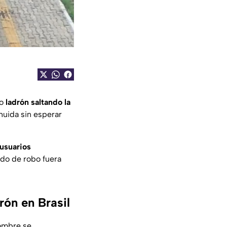
to
ladrón saltando la
huida sin esperar
usuarios
ado de robo fuera
rón en Brasil
hombre se