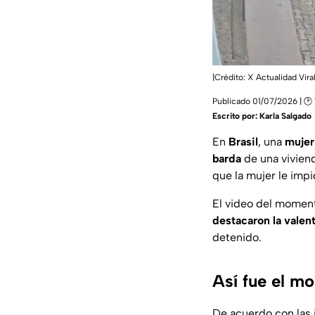
|Crédito: X Actualidad Vira
Publicado 01/07/2026 | 🕑 
Escrito por:
Karla Salgado
En
Brasil
, una
mujer
barda
de una viviend
que la mujer le impi
El video del moment
destacaron la valent
detenido.
Así fue el m
De acuerdo con las 