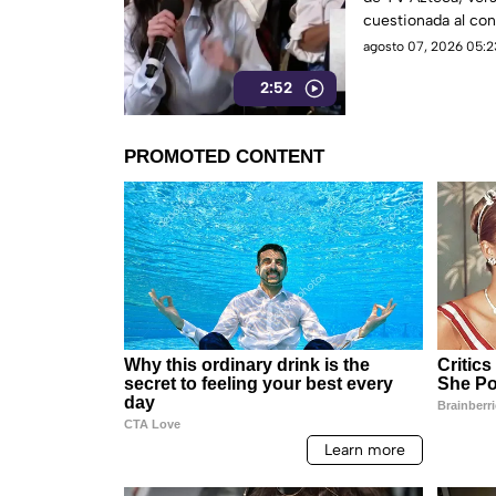
Azteca
cuestionada al con
agosto 07, 2026 05:2
2:52