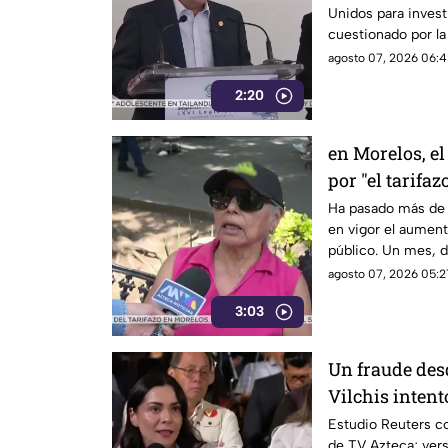
Unidos para investi
cuestionado por l
también ha colocad
agosto 07, 2026 06:4
gobernadores de m
2:20
Enrique Inzunza.
en Morelos, el
por "el tarifaz
Ha pasado más de 
en vigor el aumento
público. Un mes, 
morelenses se vio 
agosto 07, 2026 05:2
denunciaran su inc
3:03
interior de las uni
Un fraude des
Vilchis intent
Reuters sobre 
Estudio Reuters co
de TV Azteca; vers