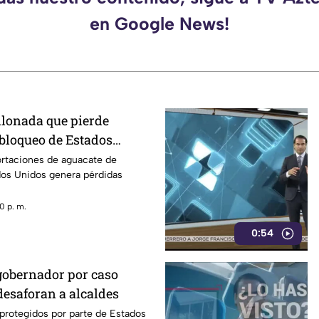
en Google News!
llonada que pierde
 bloqueo de Estados
acate de Michoacán
ortaciones de aguacate de
os Unidos genera pérdidas
0 p. m.
0:54
gobernador por caso
desaforan a alcaldes
 protegidos por parte de Estados