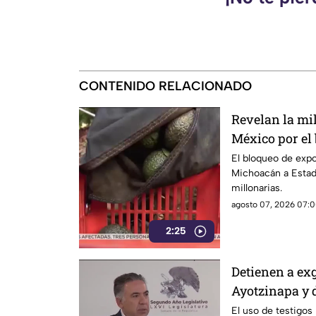
CONTENIDO RELACIONADO
Revelan la mi
México por el
Unidos al agu
El bloqueo de exp
Michoacán a Estad
millonarias.
agosto 07, 2026 07:0
2:25
Detienen a ex
Ayotzinapa y 
El uso de testigos