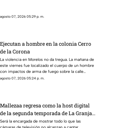
agosto 07, 2026 05:29 p. m.
Ejecutan a hombre en la colonia Cerro
de la Corona
La violencia en Morelos no da tregua. La mañana de
este viernes fue localizado el cuerpo de un hombre
con impactos de arma de fuego sobre la calle
alianza nacional, en la colonia cerro de la corona, en
agosto 07, 2026 05:24 p. m.
Jiutepec.
Mallezaa regresa como la host digital
de la segunda temporada de La Granja
VIP
Será la encargada de mostrar todo lo que las
cámaras de televisión no alcanzan a captar.