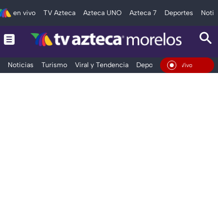
en vivo
TV Azteca
Azteca UNO
Azteca 7
Deportes
Notic
Noticias
Turismo
Viral y Tendencia
Deportes
Espectáculos
En Vivo