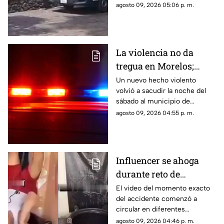
donde solicitó ayuda.
agosto 09, 2026 05:06 p. m.
La violencia no da
tregua en Morelos;
ejecutan a un hombre
Un nuevo hecho violento
volvió a sacudir la noche del
en Jiutepec
sábado al municipio de
Jiutepec.
agosto 09, 2026 04:55 p. m.
Influencer se ahoga
durante reto de
transmisión en vivo;
El video del momento exacto
del accidente comenzó a
esto se sabe del caso
circular en diferentes
(+VIDEO)
plataformas digitales.
agosto 09, 2026 04:46 p. m.