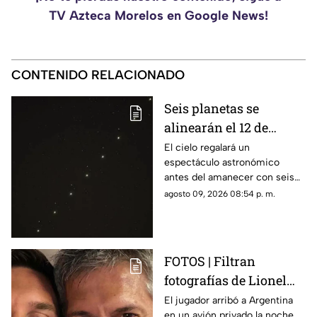
TV Azteca Morelos en Google News!
CONTENIDO RELACIONADO
Seis planetas se
alinearán el 12 de
agosto: así podrás
El cielo regalará un
espectáculo astronómico
observar el fenómeno
antes del amanecer con seis
desde Morelos
planetas visibles desde
agosto 09, 2026 08:54 p. m.
distintos puntos de México,
incluida la entidad morelense.
FOTOS | Filtran
fotografías de Lionel
Messi y su familia en el
El jugador arribó a Argentina
en un avión privado la noche