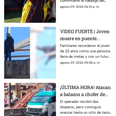
confirmaron el hallazgo del
Ixtla
deportista en la zona sur de
agosto 09, 2026 06:14 p. m.
Morelos.
VIDEO FUERTE | Joven
muere en puente
vehicular; pidió a su
Familiares recordaron al joven
de 22 años como una persona
mamá que cuidara de
llena de metas y con un futuro
su gatito
prometedor.
agosto 09, 2026 05:38 p. m.
¡ÚLTIMA HORA! Atacan
a balazos a chofer de
Ruta 13 en Oaxtepec
El operador recibió dos
disparos, pero consiguió
avanzar hasta un sitio de taxis