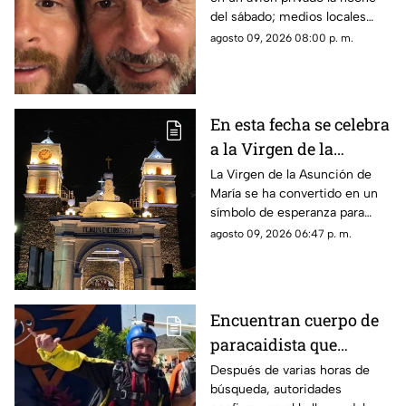
funeral de su papá
del sábado; medios locales
captaron su llegada.
agosto 09, 2026 08:00 p. m.
En esta fecha se celebra
a la Virgen de la
Asunción de María en
La Virgen de la Asunción de
María se ha convertido en un
Morelos
símbolo de esperanza para
miles de creyentes.
agosto 09, 2026 06:47 p. m.
Encuentran cuerpo de
paracaidista que
desapareció durante
Después de varias horas de
búsqueda, autoridades
actividad en Puente de