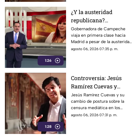
internacionales.
¿Y la austeridad
republicana?
Gobernadora Layda
Gobernadora de Campeche
viaja en primera clase hacia
Sansores viaja en
Madrid a pesar de la austeridad
primera clase hacia
republicana.
agosto 06, 2026 07:35 p. m.
Madrid
1:26
Controversia: Jesús
Ramírez Cuevas y
Censura a los Medios
Jesús Ramírez Cuevas y su
cambio de postura sobre la
de Comunicación
censura mediática en los
medios de comunicación.
agosto 06, 2026 07:31 p. m.
1:28