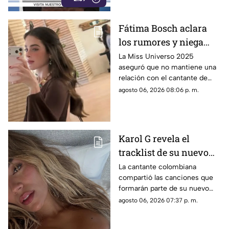
Fátima Bosch aclara
los rumores y niega
tener un romance con
La Miss Universo 2025
aseguró que no mantiene una
Natanael Cano
relación con el cantante de
corridos tumbados.
agosto 06, 2026 08:06 p. m.
Karol G revela el
tracklist de su nuevo
álbum antes de su
La cantante colombiana
compartió las canciones que
lanzamiento; esta es la
formarán parte de su nuevo
lista completa
material de estudio,
agosto 06, 2026 07:37 p. m.
sorprendiendo con
colaboraciones