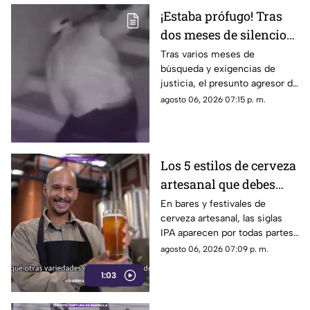
¡Estaba prófugo! Tras
dos meses de silencio
detuvieron a Jorge "N",
Tras varios meses de
búsqueda y exigencias de
agresor de Paula
justicia, el presunto agresor de
Paula Fajardo fue localizado y
agosto 06, 2026 07:15 p. m.
detenido en el estado de
Guerrero.
Los 5 estilos de cerveza
artesanal que debes
conocer
En bares y festivales de
cerveza artesanal, las siglas
IPA aparecen por todas partes.
Pero, ¿qué significa realmente
agosto 06, 2026 07:09 p. m.
y qué otras variedades existen
1:03
en el mundo?