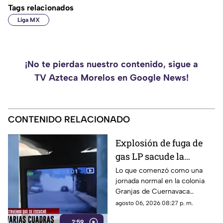
Tags relacionados
Liga MX
¡No te pierdas nuestro contenido, sigue a
TV Azteca Morelos en Google News!
CONTENIDO RELACIONADO
Explosión de fuga de
gas LP sacude la
colonia Las Granjas
Lo que comenzó como una
jornada normal en la colonia
Granjas de Cuernavaca
terminó en una movilización
agosto 06, 2026 08:27 p. m.
de emergencia.
2:59