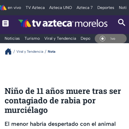
en vivo
TV Azteca
Azteca UNO
Azteca 7
Deportes
Notic
Noticias
Turismo
Viral y Tendencia
Deportes
Espectáculos
En Vivo
Viral y Tendencia
Nota
Niño de 11 años muere tras ser
contagiado de rabia por
murciélago
El menor habría despertado con el animal