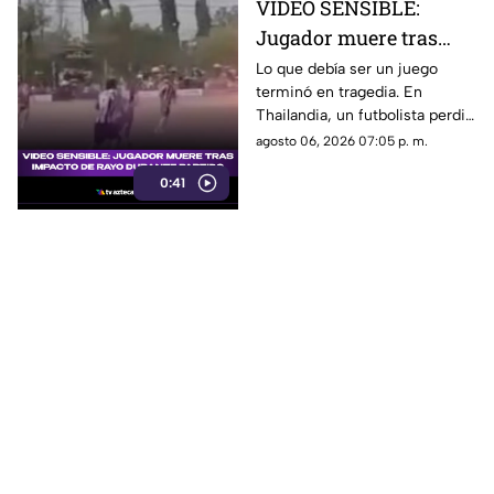
VIDEO SENSIBLE:
Jugador muere tras
impacto de rayo
Lo que debía ser un juego
terminó en tragedia. En
durante partido
Thailandia, un futbolista perdió
la vida al ser alcanzado por un
agosto 06, 2026 07:05 p. m.
rayo en pleno partido
0:41